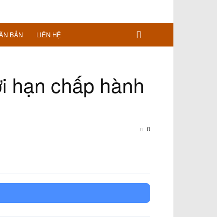
ĂN BẢN
LIÊN HỆ
ời hạn chấp hành
0