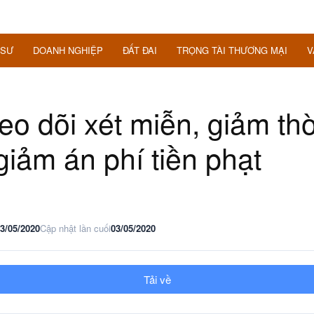
 SƯ
DOANH NGHIỆP
ĐẤT ĐAI
TRỌNG TÀI THƯƠNG MẠI
V
o dõi xét miễn, giảm th
giảm án phí tiền phạt
3/05/2020
Cập nhật lần cuối
03/05/2020
Tải về