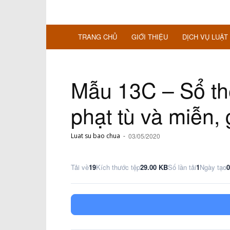
TRANG CHỦ
GIỚI THIỆU
DỊCH VỤ LUẬT
Mẫu 13C – Sổ the
phạt tù và miễn, 
Luat su bao chua
-
03/05/2020
Tải về
19
Kích thước tệp
29.00 KB
Số lần tải
1
Ngày tạo
0