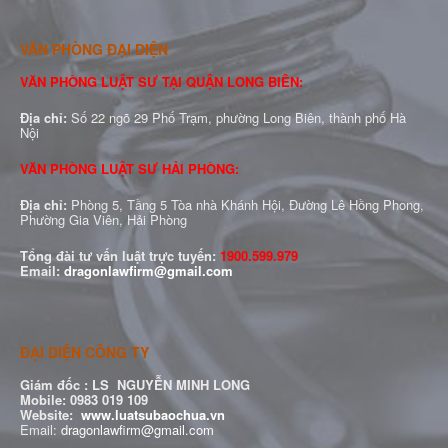
VĂN PHÒNG ĐẠI DIỆN
VĂN PHÒNG LUẬT SƯ TẠI QUẬN LONG BIÊN:
Địa chỉ:
Số 22 ngõ 29 Phố Trạm, phường Long Biên, thành phố Hà
Nội
VĂN PHÒNG LUẬT SƯ HẢI PHÒNG:
Địa chỉ:
Phòng 5, Tầng 5 Tòa nhà Khánh Hội, Đường Lê Hồng Phong,
Phường Gia Viên, Hải Phòng
Tổng đài tư vấn luật trực tuyến:
1900.599.979
Email:
dragonlawfirm@gmail.com
ĐẠI DIỆN CÔNG TY
Giám đốc :
LS NGUYỄN MINH LONG
Mobile: 0983 019 109
Website:
www.luatsubaochua.vn
Email:
dragonlawfirm@gmail.com