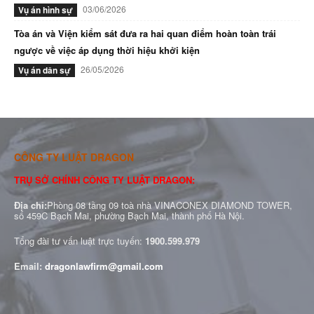
03/06/2026
Vụ án hình sự
Tòa án và Viện kiểm sát đưa ra hai quan điểm hoàn toàn trái
ngược về việc áp dụng thời hiệu khởi kiện
26/05/2026
Vụ án dân sự
CÔNG TY LUẬT DRAGON
TRỤ SỞ CHÍNH CÔNG TY LUẬT DRAGON:
Địa chỉ:
Phòng 08 tầng 09 toà nhà VINACONEX DIAMOND TOWER,
số 459C Bạch Mai, phường Bạch Mai, thành phố Hà Nội.
Tổng đài tư vấn luật trực tuyến:
1900.599.979
Email:
dragonlawfirm@gmail.com