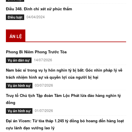
Điều 348. Đình chỉ xét xử phúc thẩm
04/04/2024
Điều luật
ÁN LỆ
Phong Bì Niêm Phong Trước Tòa
14/07/2026
Vụ án dân sự
Nam bác sĩ trong vụ ly hôn nghìn tỷ bị bắt: Góc nhìn pháp lý về
trách nhiệm hình sự và quyền lợi của người bị hại
03/07/2026
Vụ án hình sự
Truy tố Chủ tịch Tập đoàn Tâm Lộc Phát lừa đảo hàng nghìn tỷ
đồng
01/07/2026
Vụ án hình sự
Đại án Vicem: Từ tòa tháp 1.245 tỷ đồng bỏ hoang đến hàng loạt
cựu lãnh đạo vướng lao lý