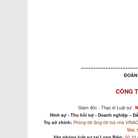
=======================
ĐOÀN 
CÔNG T
Giám đốc - Thạc sĩ Luật sư:
N
Hình sự - Thu hồi nợ - Doanh nghiệp – Đấ
Trụ sở chính:
Phòng 08 tầng 09 toà nhà VIN
Mai, 
Văn phòng luật sư tại Long Biên:
Số 22 