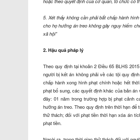
hoặc theo quyết định của cơ quan, tổ chức có 
5. Xét thấy không cần phải bắt chấp hành hình
cho họ hưởng án treo không gây nguy hiểm cho 
xã hội”
2. Hậu quả pháp lý
Theo quy định tại khoản 2 Điều 65 BLHS 2015 
người bị kết án không phải về các tội quy địn
chấp hành xong hình phạt chính hoặc hết thời
phạt bổ sung, các quyết định khác của bản án 
đây: 01 năm trong trường hợp bị phạt cảnh cá
hưởng án treo. Theo quy định trên thời hạn để tí
thử thách; đối với phạt tiền thời hạn xóa án t
phạt tiền.
Ngoài ra, trong thời gian thử thách đối với n