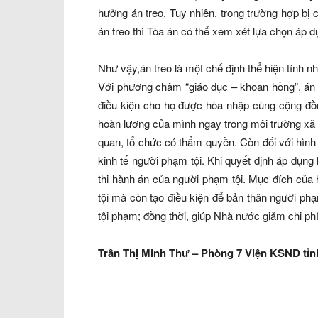
hưởng án treo. Tuy nhiên, trong trường hợp bị
án treo thì Tòa án có thể xem xét lựa chọn áp dụ
Như vậy,án treo là một chế định thể hiện tính 
Với phương châm “giáo dục – khoan hồng”, án t
điều kiện cho họ được hòa nhập cùng cộng đồn
hoàn lương của mình ngay trong môi trường xã h
quan, tổ chức có thẩm quyền. Còn đối với hình p
kinh tế người phạm tội. Khi quyết định áp dụng
thi hành án của người phạm tội. Mục đích của 
tội mà còn tạo điều kiện để bản thân người ph
tội phạm; đồng thời, giúp Nhà nước giảm chi phí 
Trần Thị Minh Thư – Phòng 7 Viện KSND tỉn