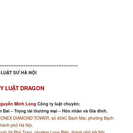
=================================
LUẬT SƯ HÀ NỘI
Y LUẬT DRAGON
guyễn Minh Long
Công ty luật chuyên:
t Đai – Trọng tài thương mại – Hôn nhân và Gia đình.
ACONEX DIAMOND TOWER, số 459C Bạch Mai, phường Bạch
thành phố Hà Nội.
ngõ 29 Phố Trạm, phường Long Biên, thành phố Hà Nội