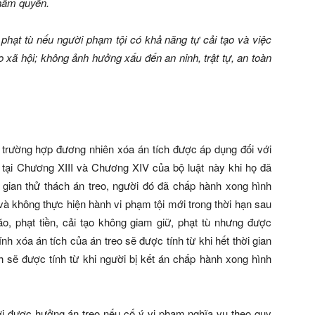
thẩm quyền.
 phạt tù nếu người phạm tội có khả năng tự cải tạo và việc
xã hội; không ảnh hưởng xấu đến an ninh, trật tự, an toàn
trường hợp đương nhiên xóa án tích được áp dụng đối với
h tại Chương XIII và Chương XIV của bộ luật này khi họ đã
 gian thử thách án treo, người đó đã chấp hành xong hình
và không thực hiện hành vi phạm tội mới trong thời hạn sau
o, phạt tiền, cải tạo không giam giữ, phạt tù nhưng được
nh xóa án tích của án treo sẽ được tính từ khi hết thời gian
ích sẽ được tính từ khi người bị kết án chấp hành xong hình
gười được hưởng án treo nếu cố ý vi phạm nghĩa vụ theo quy