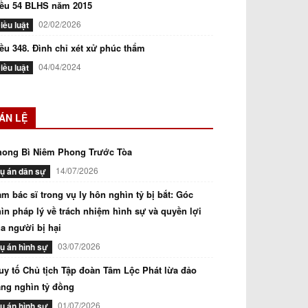
iều 54 BLHS năm 2015
02/02/2026
iều luật
ều 348. Đình chỉ xét xử phúc thẩm
04/04/2024
iều luật
ÁN LỆ
hong Bì Niêm Phong Trước Tòa
14/07/2026
ụ án dân sự
m bác sĩ trong vụ ly hôn nghìn tỷ bị bắt: Góc
ìn pháp lý về trách nhiệm hình sự và quyền lợi
a người bị hại
03/07/2026
ụ án hình sự
uy tố Chủ tịch Tập đoàn Tâm Lộc Phát lừa đảo
ng nghìn tỷ đồng
01/07/2026
ụ án hình sự