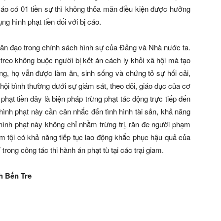
 cáo có 01 tiền sự thì không thỏa mãn điều kiện được hưởng
ng hình phạt tiền đối với bị cáo.
nhân đạo trong chính sách hình sự của Đảng và Nhà nước ta.
reo không buộc người bị kết án cách ly khỏi xã hội mà tạo
g, họ vẫn được làm ăn, sinh sống và chứng tỏ sự hối cải,
ội bình thường dưới sự giám sát, theo dõi, giáo dục của cơ
hạt tiền đây là biện pháp trừng phạt tác động trực tiếp đến
 hình phạt này cần cân nhắc đến tình hình tài sản, khả năng
hình phạt này không chỉ nhằm trừng trị, răn đe người phạm
ạm tội có khả năng tiếp tục lao động khắc phục hậu quả của
trong công tác thi hành án phạt tù tại các trại giam.
h Bến Tre