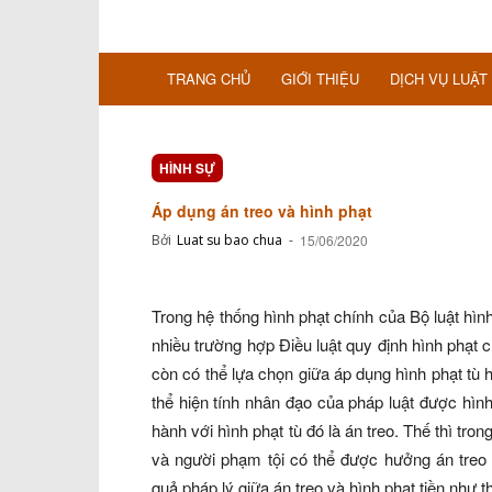
TRANG CHỦ
GIỚI THIỆU
DỊCH VỤ LUẬT
HÌNH SỰ
Áp dụng án treo và hình phạt
Bởi
Luat su bao chua
-
15/06/2020
Trong hệ thống hình phạt chính của Bộ luật hình
nhiều trường hợp Điều luật quy định hình phạt 
còn có thể lựa chọn giữa áp dụng hình phạt tù 
thể hiện tính nhân đạo của pháp luật được hình
hành với hình phạt tù đó là án treo. Thế thì tro
và người phạm tội có thể được hưởng án treo 
quả pháp lý giữa án treo và hình phạt tiền như t