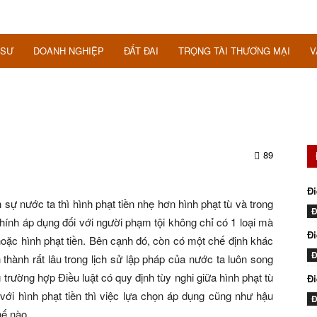
 SƯ
DOANH NGHIỆP
ĐẤT ĐAI
TRỌNG TÀI THƯƠNG MẠI
V
89
Đi
 sự nước ta thì hình phạt tiền nhẹ hơn hình phạt tù và trong
Đ
chính áp dụng đối với người phạm tội không chỉ có 1 loại mà
Đi
hoặc hình phạt tiền. Bên cạnh đó, còn có một chế định khác
Đ
 thành rất lâu trong lịch sử lập pháp của nước ta luôn song
ng trường hợp Điều luật có quy định tùy nghi giữa hình phạt tù
Đ
với hình phạt tiền thì việc lựa chọn áp dụng cũng như hậu
Đ
hế nào.