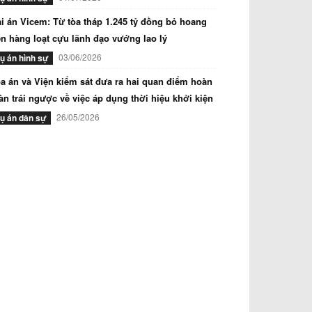
i án Vicem: Từ tòa tháp 1.245 tỷ đồng bỏ hoang
n hàng loạt cựu lãnh đạo vướng lao lý
03/06/2026
ụ án hình sự
a án và Viện kiểm sát đưa ra hai quan điểm hoàn
àn trái ngược về việc áp dụng thời hiệu khởi kiện
26/05/2026
ụ án dân sự