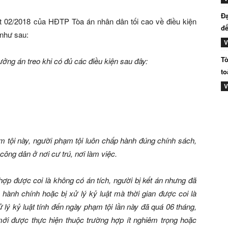
Đạ
ết 02/2018 của HĐTP Tòa án nhân dân tối cao về điều kiện
đế
 như sau:
V
Tò
ởng án treo khi có đủ các điều kiện sau đây:
to
V
ạm tội này, người phạm tội luôn chấp hành đúng chính sách,
công dân ở nơi cư trú, nơi làm việc.
hợp được coi là không có án tích, người bị kết án nhưng đã
 hành chính hoặc bị xử lý kỷ luật mà thời gian được coi là
 lý kỷ luật tính đến ngày phạm tội lần này đã quá 06 tháng,
mới được thực hiện thuộc trường hợp ít nghiêm trọng hoặc