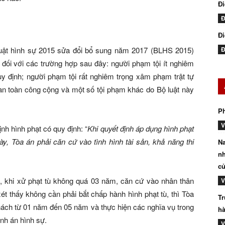
Đ
Đ
Đi
 luật hình sự 2015 sửa đổi bổ sung năm 2017 (BLHS 2015)
Đ
h đối với các trường hợp sau đây: người phạm tội ít nghiêm
uy định; người phạm tội rất nghiêm trọng xâm phạm trật tự
, an toàn công cộng và một số tội phạm khác do Bộ luật này
P
V
h hình phạt có quy định: “
Khi quyết định áp dụng hình phạt
ày, Tòa án phải căn cứ vào tình hình tài sản, khả năng thi
Na
nh
củ
, khi xử phạt tù không quá 03 năm, căn cứ vào nhân thân
V
xét thấy không cần phải bắt chấp hành hình phạt tù, thì Tòa
Tr
thách từ 01 năm đến 05 năm và thực hiện các nghĩa vụ trong
hà
ành án hình sự.
V