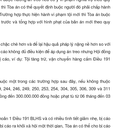
n, thì Tòa án có thể quyết định buộc người đó phải chấp hành
 Trường hợp thực hiện hành vi phạm tội mới thì Tòa án buộc
 trước và tổng hợp với hình phạt của bản án mới theo quy
 chặc chẽ hơn và để lại hậu quả pháp lý nặng nề hơn so với
bị cáo không đủ điều kiện để áp dụng án treo nhưng Hội đồng
bị cáo, ví dụ: Tội tàng trữ, vận chuyển hàng cấm Điều 191
huộc một trong các trường hợp sau đây, nếu không thuộc
9, 244, 246, 249, 250, 253, 254, 304, 305, 306, 309 và 311
0 đồng đến 300.000.000 đồng hoặc phạt tù từ 06 tháng đến 03
hoản 1 Điều 191 BLHS và có nhiều tình tiết giảm nhẹ, bị cáo
ị cáo ra khỏi xã hội một thời gian, Tòa án có thể cho bị cáo