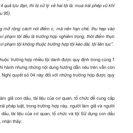
4 quả lựu đạn, thì bị xử lý về hai tội là: mua trái phép vũ khí
u 95).
ng mở rộng cách nói điểm c, mà nên hạn chế, thu hẹp vào
vi phạm tội đều là trường hợp nghiêm trọng, thời điểm thực
 phạm tội không thuộc trường hợp tội kéo dài, tội liên tục”
.
huộc trường hợp nhiều tội danh được quy định trong cùng 1
 thi hành nhưng những nội dung hướng dẫn nêu trên vẫn còn
a Nghị quyết số 04 này đối với những trường hợp được quy
làm giả con dấu, tài liệu của cơ quan, tổ chức để cung cấp
rái pháp luật, trong trường hợp này, người làm giả và người
 dấu, tài liệu của cơ quan, tổ chức và tội Sử dụng con dấu
, nhận thấy: