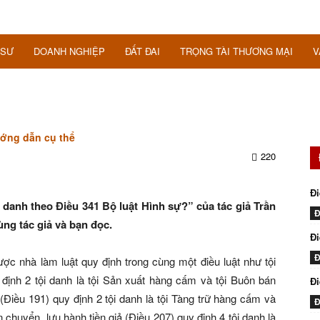
 SƯ
DOANH NGHIỆP
ĐẤT ĐAI
TRỌNG TÀI THƯƠNG MẠI
V
ướng dẫn cụ thể
220
Đi
i danh theo Điều 341 Bộ luật Hình sự?” của tác giả Trần
Đ
ùng tác giả và bạn đọc.
Đi
Đ
ợc nhà làm luật quy định trong cùng một điều luật như tội
ịnh 2 tội danh là tội Sản xuất hàng cấm và tội Buôn bán
Đ
Điều 191) quy định 2 tội danh là tội Tàng trữ hàng cấm và
Đ
 chuyển, lưu hành tiền giả (Điều 207) quy định 4 tội danh là