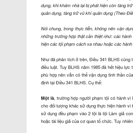
dụng, khi khám nhà lại bị phát hiện còn tàng trữ 
quân dụng, tàng trữ vũ khí quân dụng (Theo Điề
Nói chung, trong thực tiễn, không nên vận dụ
những trường hợp thật cần thiệt như: các hành 
hiện các tội phạm cách xa nhau hoặc các hành vi
Như đã phân tích ở trên, Điều 341 BLHS cũng t
điều luật. Tuy BLHS năm 1985 đã hết hiệu lực
phù hợp nên vẫn có thể vận dụng tinh thần củ
định tại Điều 341 BLHS. Cụ thể:
Một là
, trường hợp người phạm tội có hành vi 
cho đối tượng khác sử dụng thực hiện hành vi t
sử dụng đều phạm vào 2 tội là tội Làm giả con
hoặc tài liệu giả của cơ quan tổ chức. Tuy nhiên