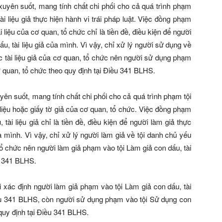
xuyên suốt, mang tính chất chi phối cho cả quá trình phạm
i liệu giả thực hiện hành vi trái pháp luật. Việc đồng phạm
i liệu của cơ quan, tổ chức chỉ là tiền đề, điều kiện để người
ấu, tài liệu giả của mình. Vì vậy, chỉ xử lý người sử dụng về
c tài liệu giả của cơ quan, tổ chức nên người sử dụng phạm
ơ quan, tổ chức theo quy định tại Điều 341 BLHS.
yên suốt, mang tính chất chi phối cho cả quá trình phạm tội
i liệu hoặc giấy tờ giả của cơ quan, tổ chức. Việc đồng phạm
ài liệu giả chỉ là tiền đề, điều kiện để người làm giả thực
của mình. Vì vậy, chỉ xử lý người làm giả về tội danh chủ yếu
 tổ chức nên người làm giả phạm vào tội Làm giả con dấu, tài
ều 341 BLHS.
i xác định người làm giả phạm vào tội Làm giả con dấu, tài
Điều 341 BLHS, còn người sử dụng phạm vào tội Sử dụng con
 quy định tại Điều 341 BLHS.