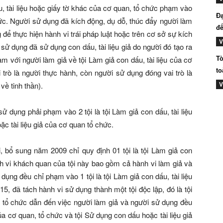
u, tài liệu hoặc giấy tờ khác của cơ quan, tổ chức phạm vào
Đạ
chức. Người sử dụng đã kích động, dụ dỗ, thúc đẩy người làm
đế
g để thực hiện hành vi trái pháp luật hoặc trên cơ sở sự kích
V
sử dụng đã sử dụng con dấu, tài liệu giả do người đó tạo ra
Tò
ạm với người làm giả về tội Làm giả con dấu, tài liệu của cơ
to
 trò là người thực hành, còn người sử dụng đóng vai trò là
V
về tinh thần).
ử dụng phải phạm vào 2 tội là tội Làm giả con dấu, tài liệu
c tài liệu giả của cơ quan tổ chức.
, bổ sung năm 2009 chỉ quy định 01 tội là tội Làm giả con
ành vi khách quan của tội này bao gồm cả hành vi làm giả và
ụng đều chỉ phạm vào 1 tội là tội Làm giả con dấu, tài liệu
, đã tách hành vi sử dụng thành một tội độc lập, đó là tội
, tổ chức dẫn đến việc người làm giả và người sử dụng đều
của cơ quan, tổ chức và tội Sử dụng con dấu hoặc tài liệu giả