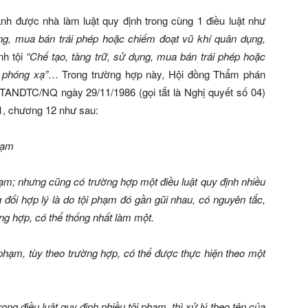
h được nhà làm luật quy định trong cùng 1 điều luật như
ụng, mua bán trái phép hoặc chiếm đoạt vũ khí quân dụng,
nh tội
“Chế tạo, tàng trữ, sử dụng, mua bán trái phép hoặc
t phóng xạ”
… Trong trường hợp này, Hội đồng Thẩm phán
NDTC/NQ ngày 29/11/1986 (gọi tắt là Nghị quyết số 04)
1, chương 12 như sau:
phạm
hạm; nhưng cũng có trường hợp một điều luật quy định nhiều
 đối hợp lý là do tội phạm đó gần gũi nhau, có nguyên tắc,
ng hợp, có thể thống nhất làm một.
 phạm, tùy theo trường hợp, có thể được thực hiện theo một
ong điều luật quy định nhiều tội phạm, thì xử lý theo tên của