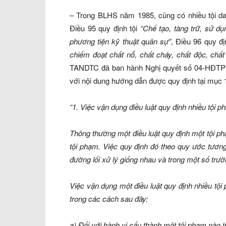
– Trong BLHS năm 1985, cũng có nhiều tội dan
Điều 95 quy định tội
“Chế tạo, tàng trữ, sử d
phương tiện kỹ thuật quân sự”
, Điều 96 quy đị
chiếm đoạt chất nổ, chất cháy, chất độc, chấ
TANDTC đã ban hành Nghị quyết số 04-HĐTPTA
với nội dung hướng dẫn được quy định tại mục 
“1. Việc vận dụng điều luật quy định nhiều tội 
Thông thường một điều luật quy định một tội p
tội phạm. Việc quy định đó theo quy ước tương
đường lối xử lý giống nhau và trong một số trườ
Việc vận dụng một điều luật quy định nhiều tội
trong các cách sau đây:
a) Đối với hành vi cấu thành một tội phạm nào tr