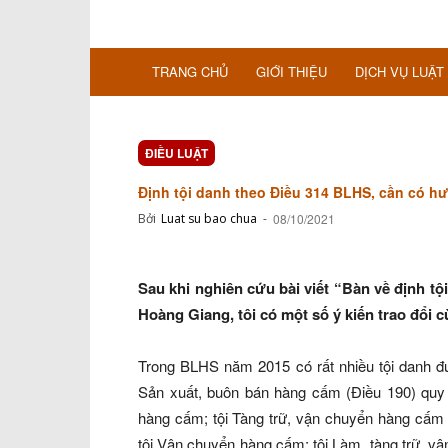
TRANG CHỦ
GIỚI THIỆU
DỊCH VỤ LUẬT
ĐIỀU LUẬT
Định tội danh theo Điều 314 BLHS, cần có h
Bởi
Luat su bao chua
-
08/10/2021
Sau khi nghiên cứu bài viết “Bàn về định tộ
Hoàng Giang, tôi có một số ý kiến trao đổi c
Trong BLHS năm 2015 có rất nhiều tội danh đư
Sản xuất, buôn bán hàng cấm (Điều 190) quy đ
hàng cấm; tội Tàng trữ, vận chuyển hàng cấm (
tội Vận chuyển hàng cấm; tội Làm, tàng trữ, vận