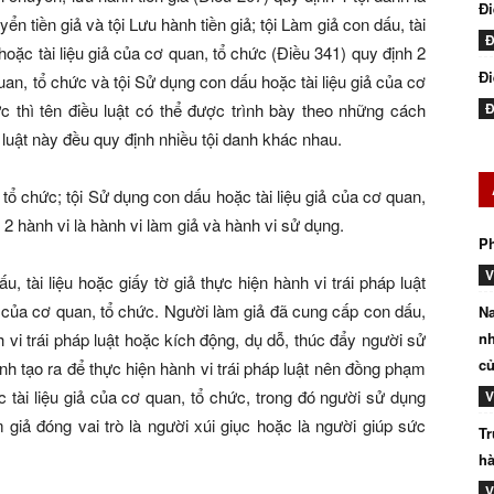
Đ
uyển tiền giả và tội Lưu hành tiền giả; tội Làm giả con dấu, tài
Đ
hoặc tài liệu giả của cơ quan, tổ chức (Điều 341) quy định 2
Đi
 quan, tổ chức và tội Sử dụng con dấu hoặc tài liệu giả của cơ
thì tên điều luật có thể được trình bày theo những cách
Đ
luật này đều quy định nhiều tội danh khác nhau.
 tổ chức; tội Sử dụng con dấu hoặc tài liệu giả của cơ quan,
2 hành vi là hành vi làm giả và hành vi sử dụng.
P
V
 tài liệu hoặc giấy tờ giả thực hiện hành vi trái pháp luật
ả của cơ quan, tổ chức. Người làm giả đã cung cấp con dấu,
Na
h vi trái pháp luật hoặc kích động, dụ dỗ, thúc đẩy người sử
nh
củ
nh tạo ra để thực hiện hành vi trái pháp luật nên đồng phạm
 tài liệu giả của cơ quan, tổ chức, trong đó người sử dụng
V
 giả đóng vai trò là người xúi giục hoặc là người giúp sức
Tr
hà
V