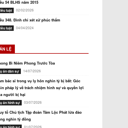
iều 54 BLHS năm 2015
02/02/2026
iều luật
ều 348. Đình chỉ xét xử phúc thẩm
04/04/2024
iều luật
ÁN LỆ
hong Bì Niêm Phong Trước Tòa
14/07/2026
ụ án dân sự
m bác sĩ trong vụ ly hôn nghìn tỷ bị bắt: Góc
ìn pháp lý về trách nhiệm hình sự và quyền lợi
a người bị hại
03/07/2026
ụ án hình sự
uy tố Chủ tịch Tập đoàn Tâm Lộc Phát lừa đảo
ng nghìn tỷ đồng
01/07/2026
ụ án hình sự