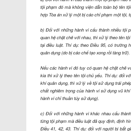
tội phạm đó mà không viện dẫn toàn bộ tên tội 
hợp Tòa án xử lý một bị cáo chỉ phạm một tội, t
b) Đối với những hành vi cấu thành nhiều tội 
quan hệ chặt chẽ với nhau, thì xử lý theo tên t
tại điều luật. Thí dụ: theo Điều 95, có trường 
quân dụng (do bị cáo chế tạo xong rồi tàng trữ).
Nếu các hành vi đó tuy có quan hệ chặt chẽ vớ
kia thì xử lý theo tên tội chủ yếu. Thí dụ: đối 
khí quân dụng, thì xử lý về tội sử dụng trái ph
chất nghiêm trọng của hành vi sử dụng vũ khí 
hành vi chỉ thuần túy sử dụng).
c) Đối với những hành vi khác nhau cấu thành 
từng tội phạm mà điều luật đã quy định, định hì
Điều 41, 42, 43. Thí dụ: đối với người bị bắt 