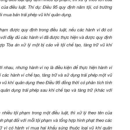
của điều luật. Thí dụ: Điều 95 quy định năm tội, có trường
ội mua bán trái phép vũ khí quân dụng.
phạm được quy định trong điều luật, nếu các hành vi đó có
ội với đầy đủ các hành vi đã được thực hiện và được quy định
hợp Tòa án xử lý một bị cáo về tội chế tạo, tàng trữ vũ khí
i nhau, nhưng hành vi nọ là điều kiện để thực hiện hành vi
với các hành vi chế tạo, tàng trữ và sử dụng trái phép một vũ
ép vũ khí quân dụng theo Điều 95 đồng thời có phân tích tính
quân dụng trái phép sau khi chế tạo và tàng trữ (khác với
nhiều tội phạm trong một điều luật, thì xử lý theo tên của
nh phạt đối với mỗi tội phạm và tổng hợp hình phạt theo các
giữ vì có hành vi mua hai khẩu súng thuộc loại vũ khí quân