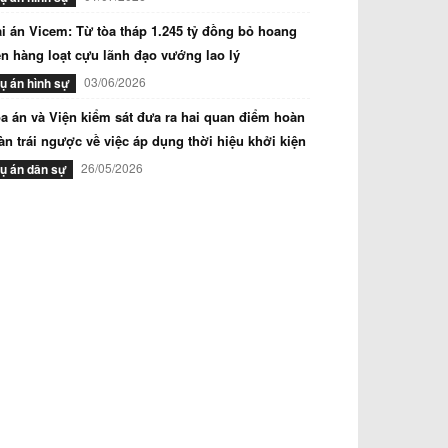
i án Vicem: Từ tòa tháp 1.245 tỷ đồng bỏ hoang
n hàng loạt cựu lãnh đạo vướng lao lý
03/06/2026
ụ án hình sự
a án và Viện kiểm sát đưa ra hai quan điểm hoàn
àn trái ngược về việc áp dụng thời hiệu khởi kiện
26/05/2026
ụ án dân sự