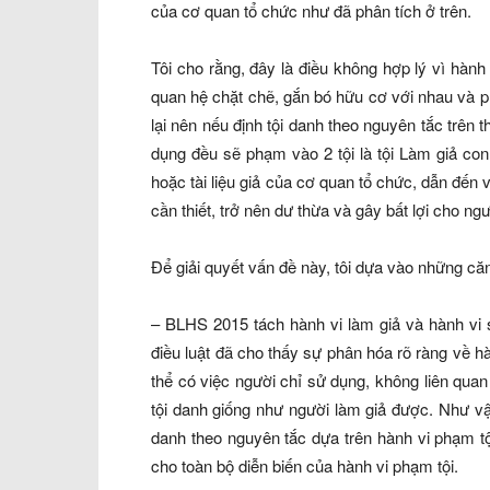
của cơ quan tổ chức như đã phân tích ở trên.
Tôi cho rằng, đây là điều không hợp lý vì hành 
quan hệ chặt chẽ, gắn bó hữu cơ với nhau và p
lại nên nếu định tội danh theo nguyên tắc trên 
dụng đều sẽ phạm vào 2 tội là tội Làm giả con
hoặc tài liệu giả của cơ quan tổ chức, dẫn đến v
cần thiết, trở nên dư thừa và gây bất lợi cho ng
Để giải quyết vấn đề này, tôi dựa vào những că
– BLHS 2015 tách hành vi làm giả và hành vi 
điều luật đã cho thấy sự phân hóa rõ ràng về h
thể có việc người chỉ sử dụng, không liên quan 
tội danh giống như người làm giả được. Như vậy
danh theo nguyên tắc dựa trên hành vi phạm tội
cho toàn bộ diễn biến của hành vi phạm tội.