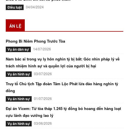
04/04/2024
Điều luật
ÁN LỆ
Phong Bì Niêm Phong Trước Tòa
14/07/2026
Vụ án dân sự
Nam bác sĩ trong vụ ly hôn nghìn tỷ bị bắt: Góc nhìn pháp lý về
trách nhiệm hình sự và quyền lợi của người bị hại
03/07/2026
Vụ án hình sự
Truy tố Chủ tịch Tập đoàn Tâm Lộc Phát lừa đảo hàng nghìn tỷ
đồng
01/07/2026
Vụ án hình sự
Đại án Vicem: Từ tòa tháp 1.245 tỷ đồng bỏ hoang đến hàng loạt
cựu lãnh đạo vướng lao lý
03/06/2026
Vụ án hình sự