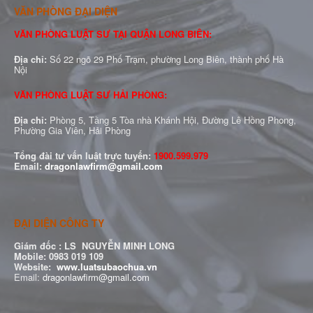
VĂN PHÒNG ĐẠI DIỆN
VĂN PHÒNG LUẬT SƯ TẠI QUẬN LONG BIÊN:
Địa chỉ:
Số 22 ngõ 29 Phố Trạm, phường Long Biên, thành phố Hà
Nội
VĂN PHÒNG LUẬT SƯ HẢI PHÒNG:
Địa chỉ:
Phòng 5, Tầng 5 Tòa nhà Khánh Hội, Đường Lê Hồng Phong,
Phường Gia Viên, Hải Phòng
Tổng đài tư vấn luật trực tuyến:
1900.599.979
Email:
dragonlawfirm@gmail.com
ĐẠI DIỆN CÔNG TY
Giám đốc :
LS NGUYỄN MINH LONG
Mobile: 0983 019 109
Website:
www.luatsubaochua.vn
Email:
dragonlawfirm@gmail.com