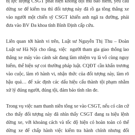
bị lực lượng CSGT phát hiện không đội mũ bảo hiểm, yêu cầu
dừng xe để kiểm tra thì đối tượng này đã rồ ga tông thẳng xe
vào người một chiến sỹ CSGT khiến anh ngã ra đường, phải
đưa vào BV Đa khoa tỉnh Bình Định cấp cứu.
Liên quan tới hành vi trên, Luật sư Nguyễn Thị Thu – Đoàn
Luật sư Hà Nội cho rằng, việc người tham gia giao thông lao
thẳng xe máy vào cảnh sát đang làm nhiệm vụ là vô cùng nguy
hiểm, thể hiện sự coi thường pháp luật. CQĐT cần khẩn trương
vào cuộc, làm rõ hành vi, nhận thức của đối tượng này, làm rõ
hậu quả… để xác định các dấu hiệu cấu thành tội phạm nhằm
xử lý đúng người, đúng tội, đảm bảo tính răn đe.
Trong vụ việc nam thanh niên tông xe vào CSGT, nếu có căn cứ
cho thấy đối tượng này đã nhìn thấy CSGT đang ra hiệu lệnh
dừng xe, với khoảng cách và tốc độ hiện có hoàn toàn có thể
dừng xe để chấp hành việc kiểm tra hành chính nhưng đối