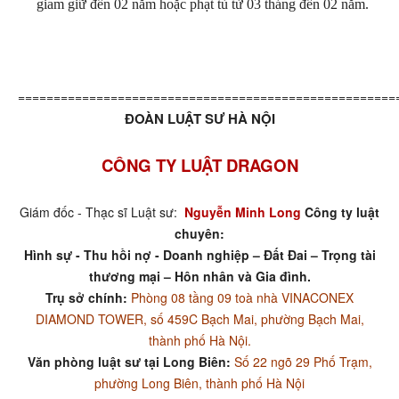
giam giữ đến 02 năm hoặc phạt tù từ 03 tháng đến 02 năm.
=====================================================
ĐOÀN LUẬT SƯ HÀ NỘI
CÔNG TY LUẬT DRAGON
Giám đốc - Thạc sĩ Luật sư:
Nguyễn Minh Long
Công ty luật
chuyên:
Hình sự - Thu hồi nợ - Doanh nghiệp – Đất Đai – Trọng tài
thương mại – Hôn nhân và Gia đình.
Trụ sở chính:
Phòng 08 tầng 09 toà nhà VINACONEX
DIAMOND TOWER, số 459C Bạch Mai, phường Bạch Mai,
thành phố Hà Nội.
Văn phòng luật sư tại Long Biên:
Số 22 ngõ 29 Phố Trạm,
phường Long Biên, thành phố Hà Nội