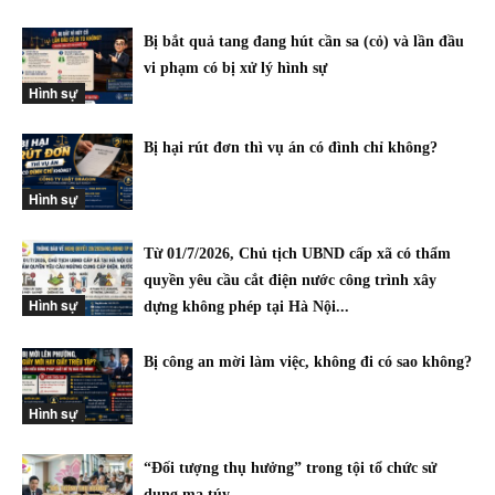
Bị bắt quả tang đang hút cần sa (cỏ) và lần đầu
vi phạm có bị xử lý hình sự
Hình sự
Bị hại rút đơn thì vụ án có đình chỉ không?
Hình sự
Từ 01/7/2026, Chủ tịch UBND cấp xã có thẩm
quyền yêu cầu cắt điện nước công trình xây
Hình sự
dựng không phép tại Hà Nội...
Bị công an mời làm việc, không đi có sao không?
Hình sự
“Đối tượng thụ hưởng” trong tội tổ chức sử
dụng ma túy