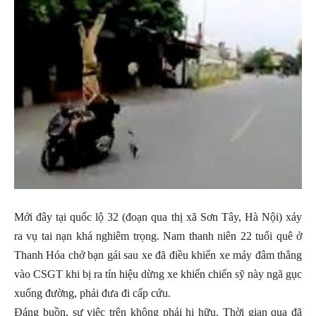
Mới đây tại quốc lộ 32 (đoạn qua thị xã Sơn Tây, Hà Nội) xảy
ra vụ tai nạn khá nghiêm trọng. Nam thanh niên 22 tuổi quê ở
Thanh Hóa chở bạn gái sau xe đã điều khiến xe máy đâm thẳng
vào CSGT khi bị ra tín hiệu dừng xe khiến chiến sỹ này ngã gục
xuống đường, phải đưa đi cấp cứu.
Đáng buồn, sự việc trên không phải hi hữu. Thời gian qua đã