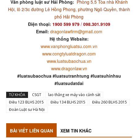
Văn phòng luật sư Hải Phòng:
Phòng 5.5 Tòa nhà Khánh
Hội, lô 2/3c đường Lê Hồng Phong, phường Ngô Quyền, thành
phố Hải Phòng
Điện thoại:
1900 599 979
/
098.301.9109
Email:
dragonlawfirm@gmail.com
Hệ thống Website:
www.vanphongluatsu.com.vn
www.congtyluatdragon.com
www.luatsubaochua.vn
www.dragonlaw.vn
#luatsubaochua #luatsutranhtung #luatsuhinhsu
#luatsudatdai
TỪ KHÓA
CSGT
lao thẳng xe máy vào cảnh sát
Điều 123 BLHS 2015
Điều 134 BLHS 2015
Điều 260 BLHS 2015
Đoàn Luật sư Hà Nội
BÀI VIẾT LIÊN QUAN
XEM TIN KHÁC