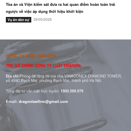
Tòa án và Viện kiểm sát đưa ra hai quan điểm hoàn toàn trái
ngược về việc áp dụng thời hiệu khởi kiện
26/05/2026
Vụ án dân sự
CÔNG TY LUẬT DRAGON
TRỤ SỞ CHÍNH CÔNG TY LUẬT DRAGON:
Địa chỉ:
Phòng 08 tầng 09 toà nhà VINACONEX DIAMOND TOWER,
số 459C Bạch Mai, phường Bạch Mai, thành phố Hà Nội.
Tổng đài tư vấn luật trực tuyến:
1900.599.979
Email:
dragonlawfirm@gmail.com