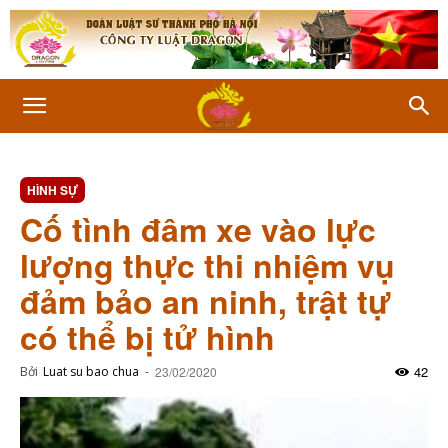
HÌNH SỰ
Cố tình đâm xe vào lực
lượng thực thi nhiệm vụ
đảm bảo an ninh, trật tự
có thể bị tử hình
42
Bởi
Luat su bao chua
-
23/02/2020