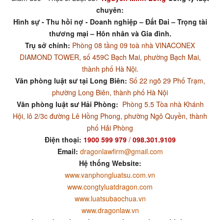
chuyên:
Hình sự - Thu hồi nợ - Doanh nghiệp – Đất Đai – Trọng tài
thương mại – Hôn nhân và Gia đình.
Trụ sở chính:
Phòng 08 tầng 09 toà nhà VINACONEX
DIAMOND TOWER, số 459C Bạch Mai, phường Bạch Mai,
thành phố Hà Nội.
Văn phòng luật sư tại Long Biên:
Số 22 ngõ 29 Phố Trạm,
phường Long Biên, thành phố Hà Nội
Văn phòng luật sư Hải Phòng:
Phòng 5.5 Tòa nhà Khánh
Hội, lô 2/3c đường Lê Hồng Phong, phường Ngô Quyền, thành
phố Hải Phòng
Điện thoại:
1900 599 979
/
098.301.9109
Email:
dragonlawfirm@gmail.com
Hệ thống Website:
www.vanphongluatsu.com.vn
www.congtyluatdragon.com
www.luatsubaochua.vn
www.dragonlaw.vn