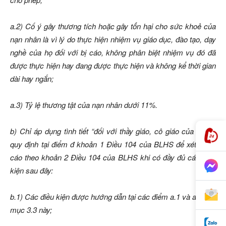
a.2) Cố ý gây thương tích hoặc gây tổn hại cho sức khoẻ của
nạn nhân là vì lý do thực hiện nhiệm vụ giáo dục, đào tạo, dạy
nghề của họ đối với bị cáo, không phân biệt nhiệm vụ đó đã
được thực hiện hay đang được thực hiện và không kể thời gian
dài hay ngắn;
a.3) Tỷ lệ thương tật của nạn nhân dưới 11%.
b) Chỉ áp dụng tình tiết “đối với thầy giáo, cô giáo của mình”
quy định tại điểm đ khoản 1 Điều 104 của BLHS để xét xử bị
cáo theo khoản 2 Điều 104 của BLHS khi có đầy đủ các điều
kiện sau đây:
b.1) Các điều kiện được hướng dẫn tại các điểm a.1 và a.2 tiểu
mục 3.3 này;