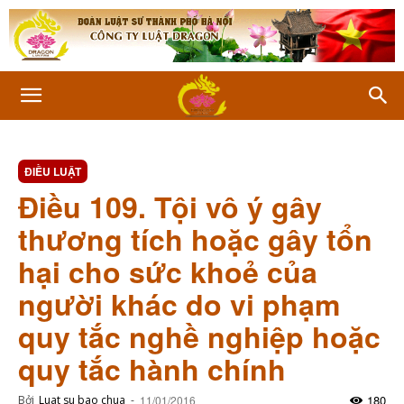
ĐIỀU LUẬT
Điều 109. Tội vô ý gây
thương tích hoặc gây tổn
hại cho sức khoẻ của
người khác do vi phạm
quy tắc nghề nghiệp hoặc
quy tắc hành chính
180
Bởi
Luat su bao chua
-
11/01/2016