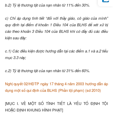
b.2) Tỷ lệ thương tật của nạn nhân từ 11% đến 30%.
c) Chỉ áp dụng tình tiết “đối với thầy giáo, cô giáo của mình”
quy định tại điểm đ khoản 1 Điều 104 của BLHS để xét xử bị
cáo theo khoản 3 Điều 104 của BLHS khi có đầy đủ các điều
kiện sau đây:
c.1) Các điều kiện được hướng dẫn tại các điểm a.1 và a.2 tiểu
mục 3.3 này;
c.2) Tỷ lệ thương tật của nạn nhân từ 31% đến 60%.
Nghị quyết 02/HĐTP ngày 17 tháng 4 năm 2003 hướng dẫn áp
dụng một số qui định của BLHS (Phần tội phạm) (sd 2010)
[MỤC I. VỀ MỘT SỐ TÌNH TIẾT LÀ YẾU TỐ ĐỊNH TỘI
HOẶC ĐỊNH KHUNG HÌNH PHẠT]