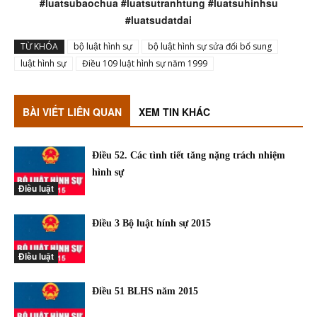
#luatsubaochua #luatsutranhtung #luatsuhinhsu
#luatsudatdai
TỪ KHÓA
bộ luật hình sự
bộ luật hình sự sửa đổi bổ sung
luật hình sự
Điều 109 luật hình sự năm 1999
BÀI VIẾT LIÊN QUAN
XEM TIN KHÁC
Điều 52. Các tình tiết tăng nặng trách nhiệm
hình sự
Điều luật
Điều 3 Bộ luật hính sự 2015
Điều luật
Điều 51 BLHS năm 2015