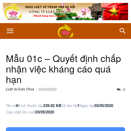
Mẫu 01c – Quyết định chấp
nhận việc kháng cáo quá
hạn
Luat su bao chua
-
03/05/2020
0
Tải về
8
Kích thước tệp
239.82 KB
Số lần tải
1
Ngày tạo
03/05/2020
Cập nhật lần cuối
03/05/2020