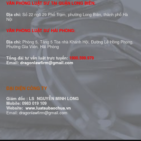
VĂN PHÒNG LUẬT SƯ TẠI QUẬN LONG BIÊN:
Địa chỉ:
Số 22 ngõ 29 Phố Trạm, phường Long Biên, thành phố Hà
Nội
VĂN PHÒNG LUẬT SƯ HẢI PHÒNG:
Địa chỉ:
Phòng 5, Tầng 5 Tòa nhà Khánh Hội, Đường Lê Hồng Phong,
Phường Gia Viên, Hải Phòng
Tổng đài tư vấn luật trực tuyến:
1900.599.979
Email:
dragonlawfirm@gmail.com
ĐẠI DIỆN CÔNG TY
Giám đốc :
LS NGUYỄN MINH LONG
Mobile: 0983 019 109
Website:
www.luatsubaochua.vn
Email:
dragonlawfirm@gmail.com