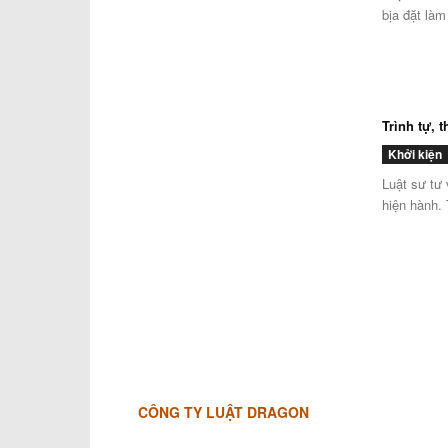
bịa đặt làm
Trình tự, t
Khởi kiện
Luật sư tư 
hiện hành. 
CÔNG TY LUẬT DRAGON