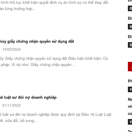
trình thủ tục khởi kiện quyết định vụ án hình sự có thể thay đổi
ào từng trường hợp...
Đ
Đ
Đ
Đi
 hủy giấy chứng nhận quyền sử dụng đất
Đ
15/03/2024
hủy Giấy chứng nhận quyền sử dụng đất Điều kiện khởi kiện: Có
 pháp: Ví dụ như: Giấy chứng nhận quyền...
P
V
uê luật sư đòi nợ doanh nghiệp
Na
21/11/2023
nh
củ
ê luật sư đòi nợ doanh nghiệp được quy định tại Điều 16 Luật Luật
6, sửa đổi, bổ sung...
V
Tr