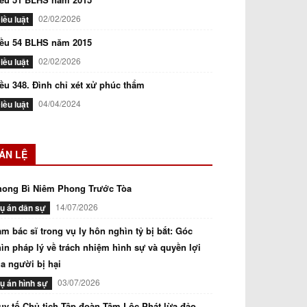
02/02/2026
iều luật
iều 54 BLHS năm 2015
02/02/2026
iều luật
ều 348. Đình chỉ xét xử phúc thẩm
04/04/2024
iều luật
ÁN LỆ
hong Bì Niêm Phong Trước Tòa
14/07/2026
ụ án dân sự
m bác sĩ trong vụ ly hôn nghìn tỷ bị bắt: Góc
ìn pháp lý về trách nhiệm hình sự và quyền lợi
a người bị hại
03/07/2026
ụ án hình sự
uy tố Chủ tịch Tập đoàn Tâm Lộc Phát lừa đảo