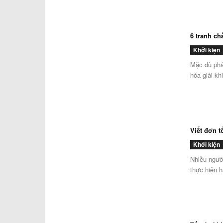
6 tranh ch
Khởi kiện
Mặc dù pháp
hòa giải kh
Viết đơn t
Khởi kiện
Nhiều người
thực hiện h