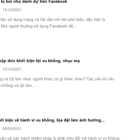
 bị bôi nhọ danh dự trên Facebook
15/10/2021
iệc sử dụng mạng xã hội dần trở nên phổ biến, đặc biệt là
Mọi người thường sử dụng Facebook để...
nộp đơn khởi kiện tội vu khống, nhục mạ
15/10/2021
ng và tội làm nhục người khác có gì khác nhau? Các yếu tố cấu
u khống và tội làm...
ởi kiện về hành vi vu khống, bịa đặt làm ảnh hưởng...
08/09/2021
vấn về các trách nhiệm pháp lý phải chịu đối với hành vi vu khống,