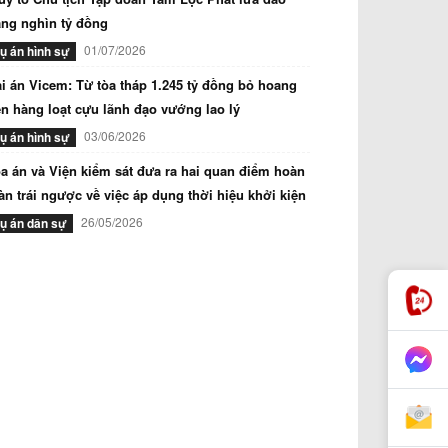
ng nghìn tỷ đồng
01/07/2026
ụ án hình sự
i án Vicem: Từ tòa tháp 1.245 tỷ đồng bỏ hoang
n hàng loạt cựu lãnh đạo vướng lao lý
03/06/2026
ụ án hình sự
a án và Viện kiểm sát đưa ra hai quan điểm hoàn
àn trái ngược về việc áp dụng thời hiệu khởi kiện
26/05/2026
ụ án dân sự