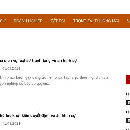
 SƯ
DOANH NGHIỆP
ĐẤT ĐAI
TRỌNG TÀI THƯƠNG MẠI
V
uê dịch vụ luật sư tranh tụng vụ án hình sự
08/09/2024
ảnh pháp luật ngày càng trở nên phức tạp, việc thuê một dịch vụ
yên nghiệp để bảo vệ quyền...
Đi
Đ
Đi
thủ tục khởi kiện quyết định vụ án hình sự
Đ
12/08/2024
Đ