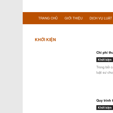
TRANG CHỦ
GIỚI THIỆU
DỊCH VỤ LUẬT
KHỞI KIỆN
Chi phí th
Khởi kiện
Trong bối c
luật sư chu
Quy trình 
Khởi kiện