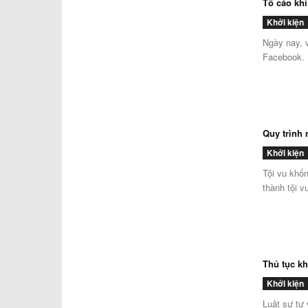
Tố cáo khi
Khởi kiện
Ngày nay, v
Facebook. 
Quy trình 
Khởi kiện
Tội vu khố
thành tội v
Thủ tục kh
Khởi kiện
Luật sư tư 