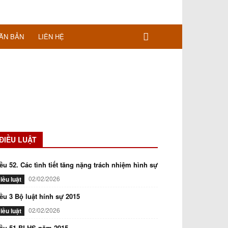
ĂN BẢN
LIÊN HỆ
ĐIỀU LUẬT
ều 52. Các tình tiết tăng nặng trách nhiệm hình sự
02/02/2026
iều luật
ều 3 Bộ luật hính sự 2015
02/02/2026
iều luật
iều 51 BLHS năm 2015