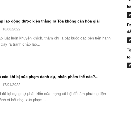
hà
V
ấp lao động được kiện thẳng ra Tòa không cần hòa giải
Đạ
18/08/2022
đế
 luật luôn khuyến khích, thậm chí là bắt buộc các bên tiến hành
V
i xảy ra tranh chấp lao...
Tò
to
V
ố cáo khi bị xúc phạm danh dự, nhân phẩm thế nào?...
17/04/2022
 đã lợi dụng sự phát triển của mạng xã hội để làm phương tiện
ành vi bôi nhọ, xúc phạm...