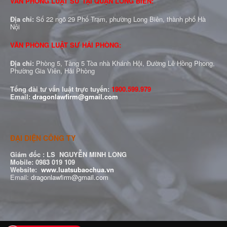
VĂN PHÒNG LUẬT SƯ TẠI QUẬN LONG BIÊN:
Địa chỉ:
Số 22 ngõ 29 Phố Trạm, phường Long Biên, thành phố Hà
Nội
VĂN PHÒNG LUẬT SƯ HẢI PHÒNG:
Địa chỉ:
Phòng 5, Tầng 5 Tòa nhà Khánh Hội, Đường Lê Hồng Phong,
Phường Gia Viên, Hải Phòng
Tổng đài tư vấn luật trực tuyến:
1900.599.979
Email:
dragonlawfirm@gmail.com
ĐẠI DIỆN CÔNG TY
Giám đốc :
LS NGUYỄN MINH LONG
Mobile: 0983 019 109
Website:
www.luatsubaochua.vn
Email:
dragonlawfirm@gmail.com