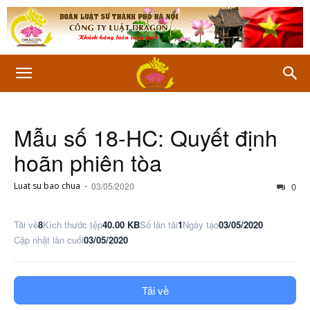
Mẫu số 18-HC: Quyết định
hoãn phiên tòa
Luat su bao chua
-
03/05/2020
0
Tải về
8
Kích thước tệp
40.00 KB
Số lần tải
1
Ngày tạo
03/05/2020
Cập nhật lần cuối
03/05/2020
Tải về