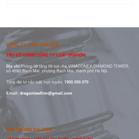
CÔNG TY LUẬT DRAGON
TRỤ SỞ CHÍNH CÔNG TY LUẬT DRAGON:
Địa chỉ:
Phòng 08 tầng 09 toà nhà VINACONEX DIAMOND TOWER,
số 459C Bạch Mai, phường Bạch Mai, thành phố Hà Nội.
Tổng đài tư vấn luật trực tuyến:
1900.599.979
Email:
dragonlawfirm@gmail.com
VĂN PHÒNG ĐẠI DIỆN