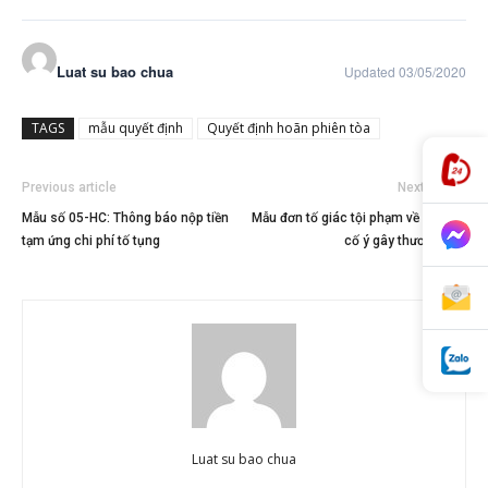
Luat su bao chua
Updated 03/05/2020
TAGS
mẫu quyết định
Quyết định hoãn phiên tòa
Previous article
Next article
Mẫu số 05-HC: Thông báo nộp tiền
Mẫu đơn tố giác tội phạm về hành vi
tạm ứng chi phí tố tụng
cố ý gây thương tích
Luat su bao chua