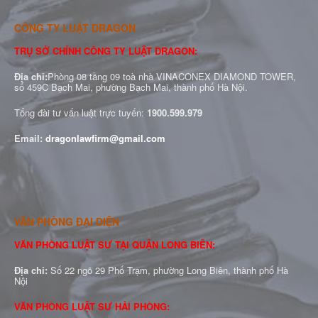
CÔNG TY LUẬT DRAGON
TRỤ SỞ CHÍNH CÔNG TY LUẬT DRAGON:
Địa chỉ:
Phòng 08 tầng 09 toà nhà VINACONEX DIAMOND TOWER,
số 459C Bạch Mai, phường Bạch Mai, thành phố Hà Nội.
Tổng đài tư vấn luật trực tuyến:
1900.599.979
Email:
dragonlawfirm@gmail.com
VĂN PHÒNG ĐẠI DIỆN
VĂN PHÒNG LUẬT SƯ TẠI QUẬN LONG BIÊN:
Địa chỉ:
Số 22 ngõ 29 Phố Trạm, phường Long Biên, thành phố Hà
Nội
VĂN PHÒNG LUẬT SƯ HẢI PHÒNG: