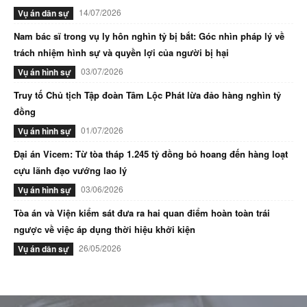
14/07/2026
Vụ án dân sự
Nam bác sĩ trong vụ ly hôn nghìn tỷ bị bắt: Góc nhìn pháp lý về
trách nhiệm hình sự và quyền lợi của người bị hại
03/07/2026
Vụ án hình sự
Truy tố Chủ tịch Tập đoàn Tâm Lộc Phát lừa đảo hàng nghìn tỷ
đồng
01/07/2026
Vụ án hình sự
Đại án Vicem: Từ tòa tháp 1.245 tỷ đồng bỏ hoang đến hàng loạt
cựu lãnh đạo vướng lao lý
03/06/2026
Vụ án hình sự
Tòa án và Viện kiểm sát đưa ra hai quan điểm hoàn toàn trái
ngược về việc áp dụng thời hiệu khởi kiện
26/05/2026
Vụ án dân sự