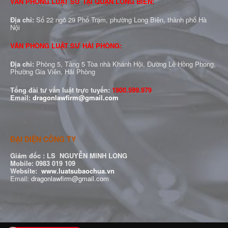
VĂN PHÒNG LUẬT SƯ TẠI QUẬN LONG BIÊN:
Địa chỉ:
Số 22 ngõ 29 Phố Trạm, phường Long Biên, thành phố Hà
Nội
VĂN PHÒNG LUẬT SƯ HẢI PHÒNG:
Địa chỉ:
Phòng 5, Tầng 5 Tòa nhà Khánh Hội, Đường Lê Hồng Phong,
Phường Gia Viên, Hải Phòng
Tổng đài tư vấn luật trực tuyến:
1900.599.979
Email:
dragonlawfirm@gmail.com
ĐẠI DIỆN CÔNG TY
Giám đốc :
LS NGUYỄN MINH LONG
Mobile: 0983 019 109
Website:
www.luatsubaochua.vn
Email:
dragonlawfirm@gmail.com