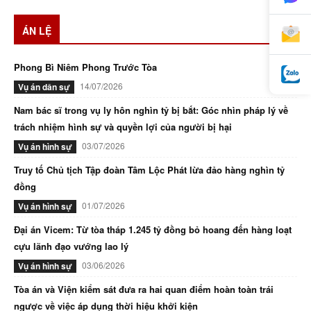
ÁN LỆ
Phong Bì Niêm Phong Trước Tòa
14/07/2026
Vụ án dân sự
Nam bác sĩ trong vụ ly hôn nghìn tỷ bị bắt: Góc nhìn pháp lý về
trách nhiệm hình sự và quyền lợi của người bị hại
03/07/2026
Vụ án hình sự
Truy tố Chủ tịch Tập đoàn Tâm Lộc Phát lừa đảo hàng nghìn tỷ
đồng
01/07/2026
Vụ án hình sự
Đại án Vicem: Từ tòa tháp 1.245 tỷ đồng bỏ hoang đến hàng loạt
cựu lãnh đạo vướng lao lý
03/06/2026
Vụ án hình sự
Tòa án và Viện kiểm sát đưa ra hai quan điểm hoàn toàn trái
ngược về việc áp dụng thời hiệu khởi kiện