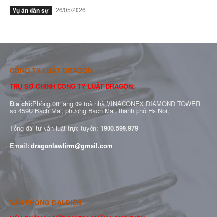
26/05/2026
Vụ án dân sự
CÔNG TY LUẬT DRAGON
TRỤ SỞ CHÍNH CÔNG TY LUẬT DRAGON:
Địa chỉ:
Phòng 08 tầng 09 toà nhà VINACONEX DIAMOND TOWER,
số 459C Bạch Mai, phường Bạch Mai, thành phố Hà Nội.
Tổng đài tư vấn luật trực tuyến:
1900.599.979
Email:
dragonlawfirm@gmail.com
VĂN PHÒNG ĐẠI DIỆN