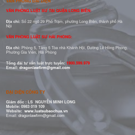
VĂN PHÒNG ĐẠI DIỆN
VĂN PHÒNG LUẬT SƯ TẠI QUẬN LONG BIÊN:
Địa chỉ:
Số 22 ngõ 29 Phố Trạm, phường Long Biên, thành phố Hà
Nội
VĂN PHÒNG LUẬT SƯ HẢI PHÒNG:
Địa chỉ:
Phòng 5, Tầng 5 Tòa nhà Khánh Hội, Đường Lê Hồng Phong,
Phường Gia Viên, Hải Phòng
Tổng đài tư vấn luật trực tuyến:
1900.599.979
Email:
dragonlawfirm@gmail.com
ĐẠI DIỆN CÔNG TY
Giám đốc :
LS NGUYỄN MINH LONG
Mobile: 0983 019 109
Website:
www.luatsubaochua.vn
Email:
dragonlawfirm@gmail.com