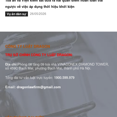
Tòa án và Viện kiểm sát đưa ra hai quan điểm hoàn toàn trái
ngược về việc áp dụng thời hiệu khởi kiện
26/05/2026
Vụ án dân sự
CÔNG TY LUẬT DRAGON
TRỤ SỞ CHÍNH CÔNG TY LUẬT DRAGON:
Địa chỉ:
Phòng 08 tầng 09 toà nhà VINACONEX DIAMOND TOWER,
số 459C Bạch Mai, phường Bạch Mai, thành phố Hà Nội.
Tổng đài tư vấn luật trực tuyến:
1900.599.979
Email:
dragonlawfirm@gmail.com