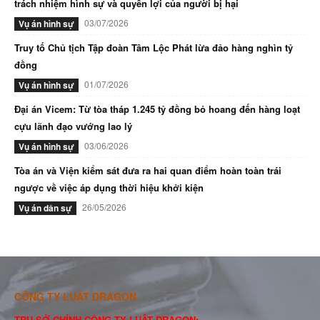
trách nhiệm hình sự và quyền lợi của người bị hại
03/07/2026
Vụ án hình sự
Truy tố Chủ tịch Tập đoàn Tâm Lộc Phát lừa đảo hàng nghìn tỷ
đồng
01/07/2026
Vụ án hình sự
Đại án Vicem: Từ tòa tháp 1.245 tỷ đồng bỏ hoang đến hàng loạt
cựu lãnh đạo vướng lao lý
03/06/2026
Vụ án hình sự
Tòa án và Viện kiểm sát đưa ra hai quan điểm hoàn toàn trái
ngược về việc áp dụng thời hiệu khởi kiện
26/05/2026
Vụ án dân sự
CÔNG TY LUẬT DRAGON
TRỤ SỞ CHÍNH CÔNG TY LUẬT DRAGON: