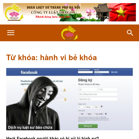
Từ khóa: hành vi bẻ khóa
Dịch vụ luật sư bào chữa
Hack Facebook người khác có bị xử lý hình sự?