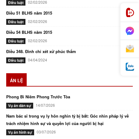
02/02/2026
Điều luật
Điều 51 BLHS năm 2015
02/02/2026
Điều luật
Điều 54 BLHS năm 2015
02/02/2026
Điều luật
Điều 348. Đình chỉ xét xử phúc thẩm
04/04/2024
Điều luật
ÁN LỆ
Phong Bì Niêm Phong Trước Tòa
14/07/2026
Vụ án dân sự
Nam bác sĩ trong vụ ly hôn nghìn tỷ bị bắt: Góc nhìn pháp lý về
trách nhiệm hình sự và quyền lợi của người bị hại
03/07/2026
Vụ án hình sự