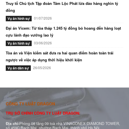
Truy tố Chủ tịch Tập đoàn Tâm Lộc Phát lừa đảo hàng nghìn tỷ
đồng
01/07/2026
Vụ án hình sự
Đại án Vicem: Từ tòa tháp 1.245 tỷ đồng bỏ hoang đến hàng loạt
cựu lãnh đạo vướng lao lý
03/06/2026
Vụ án hình sự
Tòa án và Viện kiểm sát đưa ra hai quan điểm hoàn toàn trái
ngược về việc áp dụng thời hiệu khởi kiện
26/05/2026
Vụ án dân sự
CÔNG TY LUẬT DRAGON
TRỤ SỞ CHÍNH CÔNG TY LUẬT DRAGON:
Địa chỉ:
Phòng 08 tầng 09 toà nhà VINACONEX DIAMOND TOWER,
số 459C Bạch Mai, phường Bạch Mai, thành phố Hà Nội.