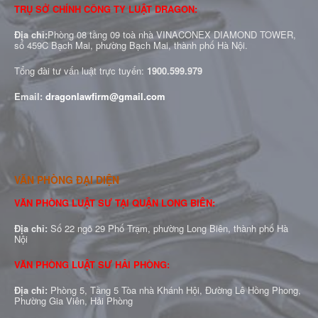
TRỤ SỞ CHÍNH CÔNG TY LUẬT DRAGON:
Địa chỉ:
Phòng 08 tầng 09 toà nhà VINACONEX DIAMOND TOWER,
số 459C Bạch Mai, phường Bạch Mai, thành phố Hà Nội.
Tổng đài tư vấn luật trực tuyến:
1900.599.979
Email:
dragonlawfirm@gmail.com
VĂN PHÒNG ĐẠI DIỆN
VĂN PHÒNG LUẬT SƯ TẠI QUẬN LONG BIÊN:
Địa chỉ:
Số 22 ngõ 29 Phố Trạm, phường Long Biên, thành phố Hà
Nội
VĂN PHÒNG LUẬT SƯ HẢI PHÒNG:
Địa chỉ:
Phòng 5, Tầng 5 Tòa nhà Khánh Hội, Đường Lê Hồng Phong,
Phường Gia Viên, Hải Phòng