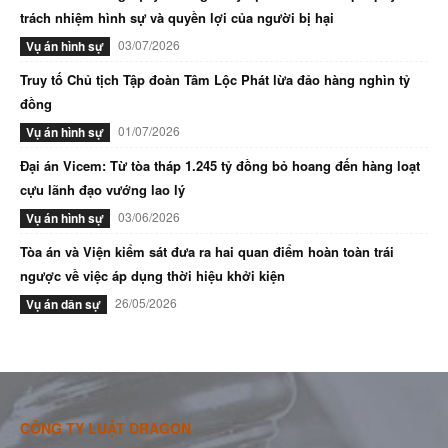
trách nhiệm hình sự và quyền lợi của người bị hại
03/07/2026
Vụ án hình sự
Truy tố Chủ tịch Tập đoàn Tâm Lộc Phát lừa đảo hàng nghìn tỷ
đồng
01/07/2026
Vụ án hình sự
Đại án Vicem: Từ tòa tháp 1.245 tỷ đồng bỏ hoang đến hàng loạt
cựu lãnh đạo vướng lao lý
03/06/2026
Vụ án hình sự
Tòa án và Viện kiểm sát đưa ra hai quan điểm hoàn toàn trái
ngược về việc áp dụng thời hiệu khởi kiện
26/05/2026
Vụ án dân sự
CÔNG TY LUẬT DRAGON