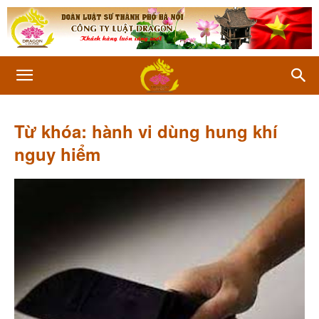
Từ khóa: hành vi dùng hung khí
nguy hiểm