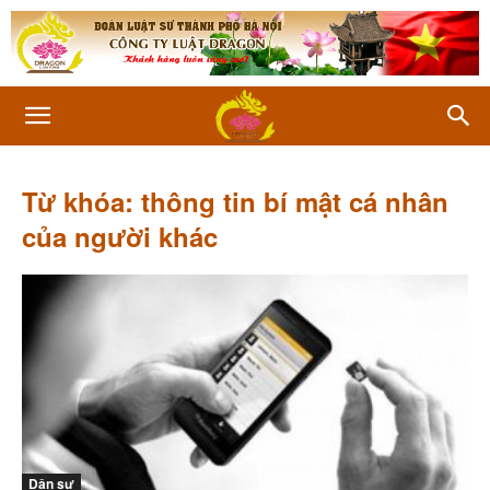
Từ khóa: thông tin bí mật cá nhân
của người khác
Dân sự