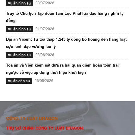
03/07/2026
Vụ án hình sự
Truy tố Chủ tịch Tập đoàn Tâm Lộc Phát lừa đảo hàng nghìn tỷ
đồng
01/07/2026
Vụ án hình sự
Đại án Vicem: Từ tòa tháp 1.245 tỷ đồng bỏ hoang đến hàng loạt
cựu lãnh đạo vướng lao lý
03/06/2026
Vụ án hình sự
Tòa án và Viện kiểm sát đưa ra hai quan điểm hoàn toàn trái
ngược về việc áp dụng thời hiệu khởi kiện
26/05/2026
Vụ án dân sự
CÔNG TY LUẬT DRAGON
TRỤ SỞ CHÍNH CÔNG TY LUẬT DRAGON: