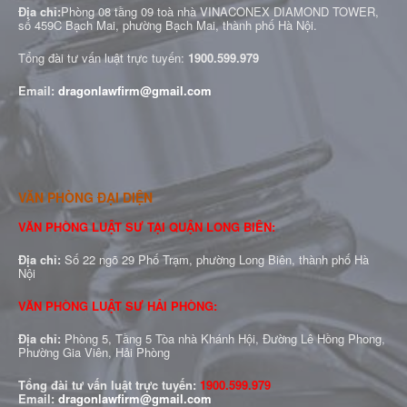
Địa chỉ:
Phòng 08 tầng 09 toà nhà VINACONEX DIAMOND TOWER,
số 459C Bạch Mai, phường Bạch Mai, thành phố Hà Nội.
Tổng đài tư vấn luật trực tuyến:
1900.599.979
Email:
dragonlawfirm@gmail.com
VĂN PHÒNG ĐẠI DIỆN
VĂN PHÒNG LUẬT SƯ TẠI QUẬN LONG BIÊN:
Địa chỉ:
Số 22 ngõ 29 Phố Trạm, phường Long Biên, thành phố Hà
Nội
VĂN PHÒNG LUẬT SƯ HẢI PHÒNG:
Địa chỉ:
Phòng 5, Tầng 5 Tòa nhà Khánh Hội, Đường Lê Hồng Phong,
Phường Gia Viên, Hải Phòng
Tổng đài tư vấn luật trực tuyến:
1900.599.979
Email:
dragonlawfirm@gmail.com