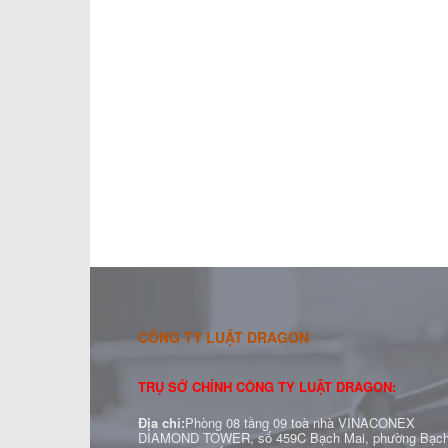
CÔNG TY LUẬT DRAGON
TRỤ SỞ CHÍNH CÔNG TY LUẬT DRAGON:
Địa chỉ:
Phòng 08 tầng 09 toà nhà VINACONEX
DIAMOND TOWER, số 459C Bạch Mai, phường Bạc