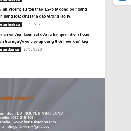
i án Vicem: Từ tòa tháp 1.245 tỷ đồng bỏ hoang
n hàng loạt cựu lãnh đạo vướng lao lý
03/06/2026
ụ án hình sự
a án và Viện kiểm sát đưa ra hai quan điểm hoàn
àn trái ngược về việc áp dụng thời hiệu khởi kiện
26/05/2026
ụ án dân sự
ẠI DIỆN CÔNG TY
ám đốc :
LS NGUYỄN MINH LONG
bile: 0983 019 109
ebsite:
www.luatsubaochua.vn
ail:
dragonlawfirm@gmail.com