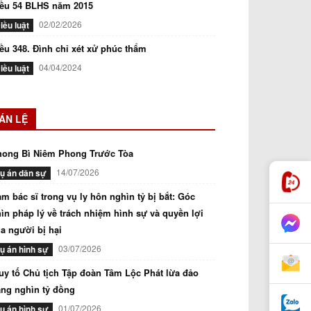
iều 54 BLHS năm 2015
02/02/2026
iều luật
ều 348. Đình chỉ xét xử phúc thẩm
04/04/2024
iều luật
ÁN LỆ
hong Bì Niêm Phong Trước Tòa
14/07/2026
ụ án dân sự
m bác sĩ trong vụ ly hôn nghìn tỷ bị bắt: Góc
ìn pháp lý về trách nhiệm hình sự và quyền lợi
a người bị hại
03/07/2026
ụ án hình sự
uy tố Chủ tịch Tập đoàn Tâm Lộc Phát lừa đảo
ng nghìn tỷ đồng
01/07/2026
ụ án hình sự