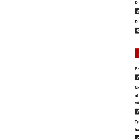
Đ
Đ
Đi
Đ
P
V
Na
nh
củ
V
Tr
hà
V