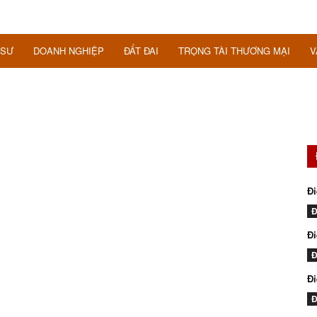
 SƯ
DOANH NGHIỆP
ĐẤT ĐAI
TRỌNG TÀI THƯƠNG MẠI
V
Đi
Đ
Đi
Đ
Đ
Đ