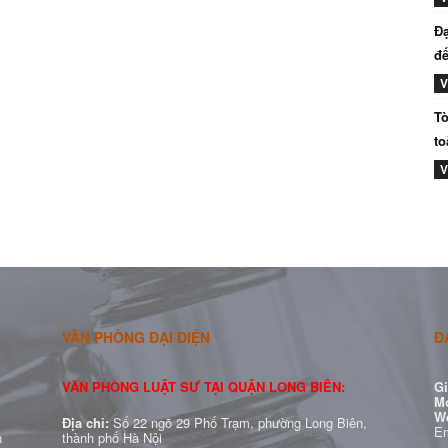
Đạ
đế
V
Tò
to
V
VĂN PHÒNG ĐẠI DIỆN
Đ
VĂN PHÒNG LUẬT SƯ TẠI QUẬN LONG BIÊN:
Gi
Mo
W
Địa chỉ:
Số 22 ngõ 29 Phố Trạm, phường Long Biên,
Em
h
thành phố Hà Nội