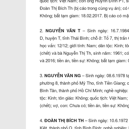
quốc tịch: Việt Nam; con ông Huỳnh Đình P1, s
Đoàn Thị Bích Th (bị cáo trong cùng vụ án); có 
Không; bắt tạm giam: 18.02.2017. Bị cáo có mặ
2.
NGUYỄN VĂN T
– Sinh ngày: 16.7.1984 
D, huyện T, tỉnh Thái Bình; chỗ ở: Tổ 7, thị tr
học vấn: 12/12; giới tính: Nam; dân tộc: Kinh; 
(chết) và bà Nguyễn Thị Th, sinh năm: 1961; có
và 2016; tiền án, tiền sự: Không; bắt tạm giam:
3.
NGUYỄN VĂN NG
– Sinh ngày: 08.6.1978 
phường 8, thành phố Mỹ Tho, tỉnh Tiền Giang;
Bình Tân, thành phố Hồ Chí Minh; nghề nghiệp: 
tộc: Kinh; tôn giáo: Không; quốc tịch: Việt N
(chết); vợ, con: Chưa có; tiền án, tiền sự: Khôn
4.
ĐOÀN THỊ BÍCH TH
– Sinh ngày: 10.6.1972
Kiệt, thành phố Q, tỉnh Bình Định; nghề nghiệp: D