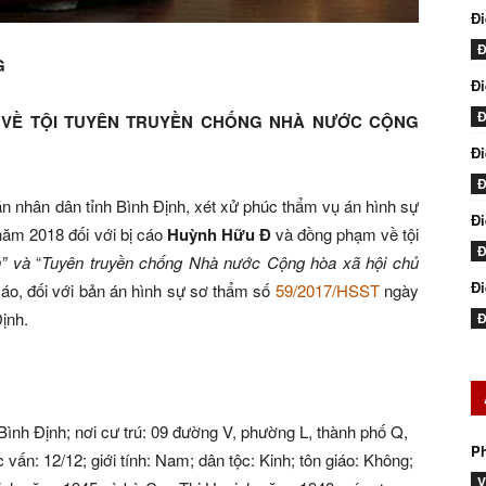
Đi
Đ
G
Đi
Đ
018 VỀ TỘI TUYÊN TRUYỀN CHỐNG NHÀ NƯỚC CỘNG
Đ
Đ
án nhân dân tỉnh Bình Định, xét xử phúc thẩm vụ án hình sự
Đ
năm 2018 đối với bị cáo
Huỳnh Hữu Đ
và đồng phạm về tội
Đ
n” và
“
Tuyên truyền chống Nhà nước Cộng hòa xã hội chủ
Đi
áo, đối với bản án hình sự sơ thẩm số
59/2017/HSST
ngày
ịnh.
Đ
 Bình Định; nơi cư trú: 09 đường V, phường L, thành phố Q,
P
 vấn: 12/12; giới tính: Nam; dân tộc: Kinh; tôn giáo: Không;
V