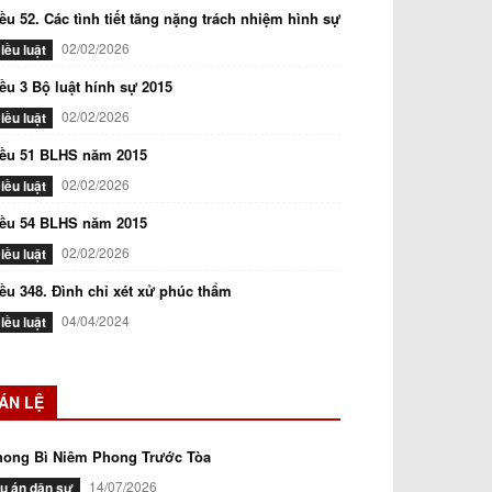
ều 52. Các tình tiết tăng nặng trách nhiệm hình sự
02/02/2026
iều luật
ều 3 Bộ luật hính sự 2015
02/02/2026
iều luật
iều 51 BLHS năm 2015
02/02/2026
iều luật
iều 54 BLHS năm 2015
02/02/2026
iều luật
ều 348. Đình chỉ xét xử phúc thẩm
04/04/2024
iều luật
ÁN LỆ
hong Bì Niêm Phong Trước Tòa
14/07/2026
ụ án dân sự