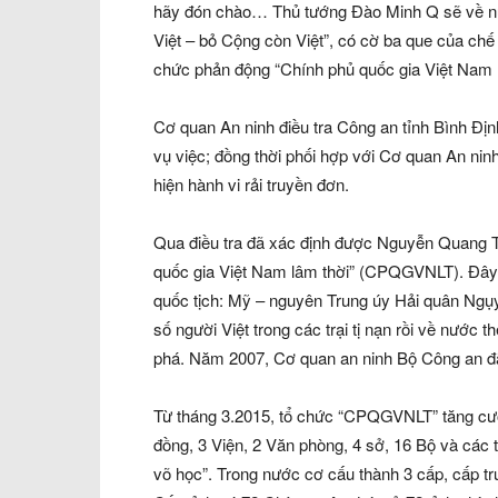
hãy đón chào… Thủ tướng Đào Minh Q sẽ về nước
Việt – bỏ Cộng còn Việt”, có cờ ba que của ch
chức phản động “Chính phủ quốc gia Việt Nam l
Cơ quan An ninh điều tra Công an tỉnh Bình Địn
vụ việc; đồng thời phối hợp với Cơ quan An nin
hiện hành vi rải truyền đơn.
Qua điều tra đã xác định được Nguyễn Quang T
quốc gia Việt Nam lâm thời” (CPQGVNLT). Đây 
quốc tịch: Mỹ – nguyên Trung úy Hải quân Ngụy
số người Việt trong các trại tị nạn rồi về nước
phá. Năm 2007, Cơ quan an ninh Bộ Công an đã
Từ tháng 3.2015, tổ chức “CPQGVNLT” tăng cườn
đồng, 3 Viện, 2 Văn phòng, 4 sở, 16 Bộ và các 
võ học”. Trong nước cơ cấu thành 3 cấp, cấp tr