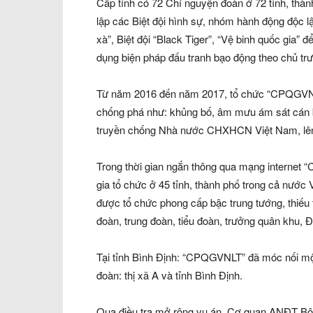
Cấp tỉnh có 72 Chí nguyện đoàn ở 72 tỉnh, thà
lập các Biệt đội hình sự, nhóm hành động độc l
xà”, Biệt đội “Black Tiger”, “Vệ binh quốc gia”
dụng biện pháp đấu tranh bạo động theo chủ trư
Từ năm 2016 đến năm 2017, tổ chức “CPQGVNLT”
chống phá như: khủng bố, âm mưu ám sát cán b
truyền chống Nhà nước CHXHCN Việt Nam, lên k
Trong thời gian ngắn thông qua mạng internet
gia tổ chức ở 45 tỉnh, thành phố trong cả nước 
được tổ chức phong cấp bậc trung tướng, thiếu
đoàn, trung đoàn, tiểu đoàn, trưởng quân khu, 
Tại tỉnh Bình Định: “CPQGVNLT” đã móc nối một
đoàn: thị xã A và tỉnh Bình Định.
Qua điều tra mở rộng vụ án, Cơ quan ANĐT Bộ