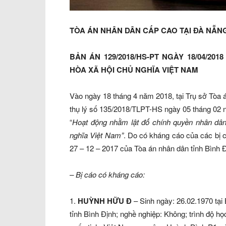
TÒA ÁN NHÂN DÂN CẤP CAO TẠI ĐÀ NẴN
BẢN ÁN 129/2018/HS-PT NGÀY 18/04/2
HÒA XÃ HỘI CHỦ NGHĨA VIỆT NAM
Vào ngày 18 tháng 4 năm 2018, tại Trụ sở Tòa 
thụ lý số 135/2018/TLPT-HS ngày 05 tháng 02 
“
Hoạt động nhằm lật đổ chính quyền nhân dâ
nghĩa Việt Nam”
. Do có kháng cáo của các bị c
27 – 12 – 2017 của Tòa án nhân dân tỉnh Bình Đ
– Bị cáo có kháng cáo:
1.
HUỲNH HỮU Đ
– Sinh ngày: 26.02.1970 tại
tỉnh Bình Định; nghề nghiệp: Không; trình độ học