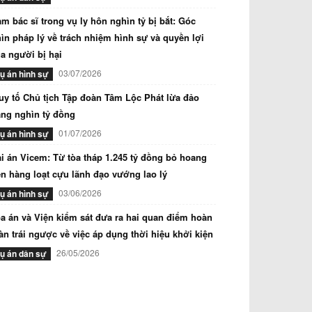
m bác sĩ trong vụ ly hôn nghìn tỷ bị bắt: Góc
ìn pháp lý về trách nhiệm hình sự và quyền lợi
a người bị hại
03/07/2026
ụ án hình sự
uy tố Chủ tịch Tập đoàn Tâm Lộc Phát lừa đảo
ng nghìn tỷ đồng
01/07/2026
ụ án hình sự
i án Vicem: Từ tòa tháp 1.245 tỷ đồng bỏ hoang
n hàng loạt cựu lãnh đạo vướng lao lý
03/06/2026
ụ án hình sự
a án và Viện kiểm sát đưa ra hai quan điểm hoàn
àn trái ngược về việc áp dụng thời hiệu khởi kiện
26/05/2026
ụ án dân sự