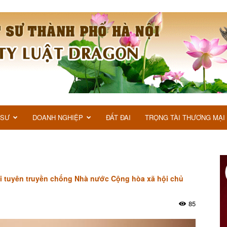
 SƯ
DOANH NGHIỆP
ĐẤT ĐAI
TRỌNG TÀI THƯƠNG MẠI
ội tuyên truyền chống Nhà nước Cộng hòa xã hội chủ
85