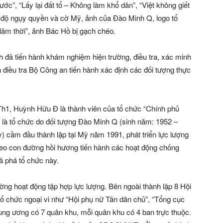
”, “Lấy lại đất tổ – Không làm khổ dân”, “Việt không giết
ế độ ngụy quyền và cờ Mỹ, ảnh của Đào Minh Q, logo tổ
âm thời”, ảnh Bác Hồ bị gạch chéo.
h đã tiến hành khám nghiệm hiện trường, điều tra, xác minh
h điều tra Bộ Công an tiến hành xác định các đối tượng thực
h1, Huỳnh Hữu Đ là thành viên của tổ chức “Chính phủ
là tổ chức do đối tượng Đào Minh Q (sinh năm: 1952 –
) cầm đầu thành lập tại Mỹ năm 1991, phát triển lực lượng
 theo con đường hồi hương tiến hành các hoạt động chống
 phá tổ chức này.
g hoạt động tập hợp lực lượng. Bên ngoài thành lập 8 Hội
tổ chức ngoại vi như “Hội phụ nữ Tân dân chủ”, “Tổng cục
ung ương có 7 quân khu, mỗi quân khu có 4 ban trực thuộc.