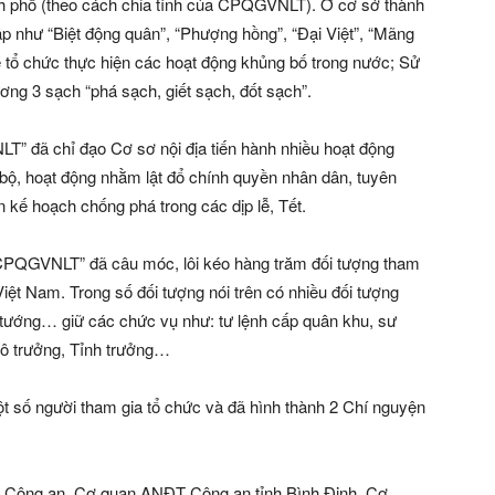
nh phố (theo cách chia tỉnh của CPQGVNLT). Ở cơ sở thành
ập như “Biệt động quân”, “Phượng hồng”, “Đại Việt”, “Mãng
 để tổ chức thực hiện các hoạt động khủng bố trong nước; Sử
ơng 3 sạch “phá sạch, giết sạch, đốt sạch”.
 đã chỉ đạo Cơ sơ nội địa tiến hành nhiều hoạt động
ộ, hoạt động nhằm lật đổ chính quyền nhân dân, tuyên
ế hoạch chống phá trong các dịp lễ, Tết.
 “CPQGVNLT” đã câu móc, lôi kéo hàng trăm đối tượng tham
Việt Nam. Trong số đối tượng nói trên có nhiều đối tượng
 tướng… giữ các chức vụ như: tư lệnh cấp quân khu, sư
Đô trưởng, Tỉnh trưởng…
 số người tham gia tổ chức và đã hình thành 2 Chí nguyện
 Công an, Cơ quan ANĐT Công an tỉnh Bình Định, Cơ