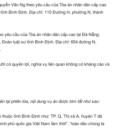
guyễn Văn Ng theo yêu cầu của Tòa án nhân dân cấp cao
 tỉnh Bình Định. Địa chỉ: 110 Đường H, phường N, thành
eo yêu cầu của Tòa án nhân dân cấp cao tại Đà Nẵng:
 Đoàn luật sư tỉnh Bình Định. Địa chỉ: 654 đường N,
.
gười có quyền lợi, nghĩa vụ liên quan không có kháng cáo và
iến tại phiên tòa, nội dung vụ án được tóm tắt như sau:
 thuộc tỉnh Bình Định như: TP. Q, Thị xã A, huyện T đã
hính phủ quốc gia Việt Nam lâm thời”, “toàn dân chúng ta