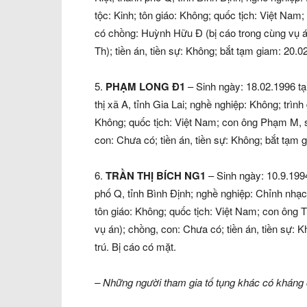
tộc: Kinh; tôn giáo: Không; quốc tịch: Việt Na
có chồng: Huỳnh Hữu Đ (bị cáo trong cùng vụ á
Th); tiền án, tiền sự: Không; bắt tạm giam: 20.0
5.
PHẠM LONG Đ1
– Sinh ngày: 18.02.1996 t
thị xã A, tỉnh Gia Lai; nghề nghiệp: Không; trình
Không; quốc tịch: Việt Nam; con ông Phạm M, s
con: Chưa có; tiền án, tiền sự: Không; bắt tạm 
6.
TRẦN THỊ BÍCH NG1
– Sinh ngày: 10.9.1994
phố Q, tỉnh Bình Định; nghề nghiệp: Chỉnh nhạc (
tôn giáo: Không; quốc tịch: Việt Nam; con ông T
vụ án); chồng, con: Chưa có; tiền án, tiền sự: 
trú. Bị cáo có mặt.
– Những người tham gia tố tụng khác có kháng 