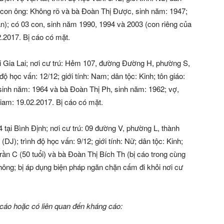
m; con ông: Không rõ và bà Đoàn Thị Được, sinh năm: 1947;
n); có 03 con, sinh năm 1990, 1994 và 2003 (con riêng của
2.2017. Bị cáo có mặt.
ại Gia Lai; nơi cư trú: Hẻm 107, đường Đường H, phường S,
 độ học vấn: 12/12; giới tính: Nam; dân tộc: Kinh; tôn giáo:
inh năm: 1964 và bà Đoàn Thị Ph, sinh năm: 1962; vợ,
giam: 19.02.2017. Bị cáo có mặt.
 tại Bình Định; nơi cư trú: 09 đường V, phường L, thành
DJ); trình độ học vấn: 9/12; giới tính: Nữ; dân tộc: Kinh;
rần C (50 tuổi) và bà Đoàn Thị Bích Th (bị cáo trong cùng
Không; bị áp dụng biện pháp ngăn chặn cấm đi khỏi nơi cư
cáo hoặc có liên quan đến kháng cáo: