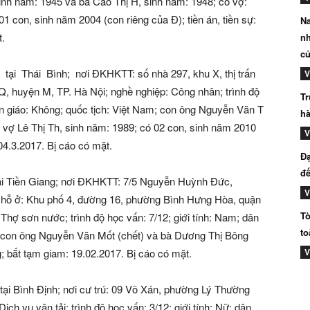
inh năm: 1945 và bà Cao Thị H, sinh năm: 1948; có vợ:
01 con, sinh năm 2004 (con riêng của Đ); tiền án, tiền sự:
Na
t.
nh
củ
tại Thái Bình; nơi ĐKHKTT: số nhà 297, khu X, thị trấn
V
ấn Q, huyện M, TP. Hà Nội; nghề nghiệp: Công nhân; trình độ
Tr
tôn giáo: Không; quốc tịch: Việt Nam; con ông Nguyễn Văn T
hà
 vợ Lê Thị Th, sinh năm: 1989; có 02 con, sinh năm 2010
V
 04.3.2017. Bị cáo có mặt.
Đạ
đế
tại Tiền Giang; nơi ĐKHKTT: 7/5 Nguyễn Huỳnh Đức,
V
 chỗ ở: Khu phố 4, đường 16, phường Bình Hưng Hòa, quận
Tò
Thợ sơn nước; trình độ học vấn: 7/12; giới tính: Nam; dân
to
am; con ông Nguyễn Văn Mốt (chết) và bà Dương Thị Bông
V
g; bắt tạm giam: 19.02.2017. Bị cáo có mặt.
 tại Bình Định; nơi cư trú: 09 Võ Xán, phường Lý Thường
ịch vụ vận tải; trình độ học vấn: 3/12; giới tính: Nữ; dân