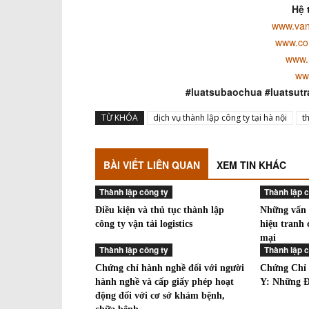
Hệ 
www.van
www.co
www.
ww
#luatsubaochua #luatsutr
TỪ KHÓA
dịch vụ thành lập công ty tại hà nội
t
BÀI VIẾT LIÊN QUAN
XEM TIN KHÁC
Thành lập công ty
Thành lập c
Điều kiện và thủ tục thành lập
Những vấn đ
công ty vận tải logistics
hiệu tranh
mại
Thành lập công ty
Thành lập c
Chứng chỉ hành nghề đối với người
Chứng Chỉ
hành nghề và cấp giấy phép hoạt
Y: Những Đ
động đối với cơ sở khám bệnh,