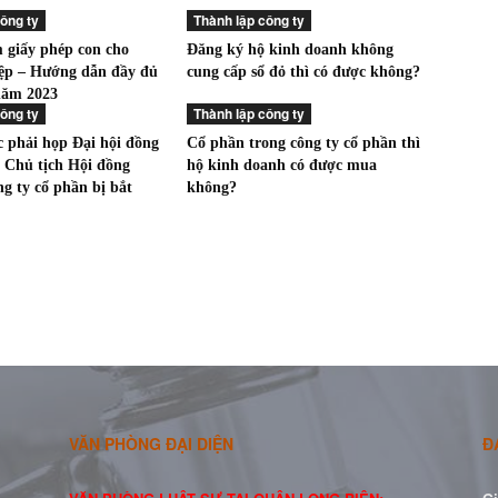
ông ty
Thành lập công ty
 giấy phép con cho
Đăng ký hộ kinh doanh không
ệp – Hướng dẫn đầy đủ
cung cấp sổ đỏ thì có được không?
 năm 2023
ông ty
Thành lập công ty
c phải họp Đại hội đồng
Cổ phần trong công ty cổ phần thì
i Chủ tịch Hội đồng
hộ kinh doanh có được mua
ng ty cổ phần bị bắt
không?
VĂN PHÒNG ĐẠI DIỆN
Đ