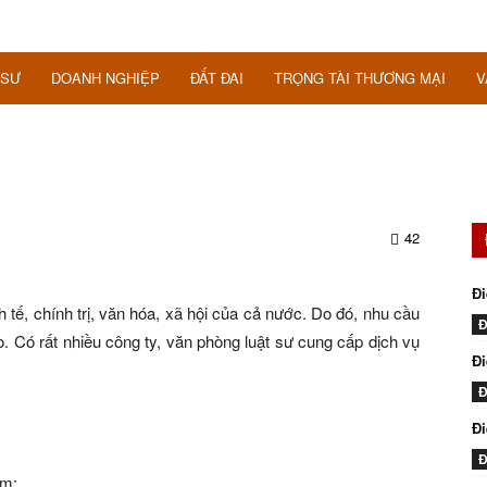
 SƯ
DOANH NGHIỆP
ĐẤT ĐAI
TRỌNG TÀI THƯƠNG MẠI
V
42
Đi
h tế, chính trị, văn hóa, xã hội của cả nước. Do đó, nhu cầu
Đ
o. Có rất nhiều công ty, văn phòng luật sư cung cấp dịch vụ
Đi
Đ
Đ
Đ
ồm: