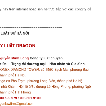
này trên internet hoặc liên hệ trực tiếp với các công ty để
=================================
LUẬT SƯ HÀ NỘI
Y LUẬT DRAGON
guyễn Minh Long
Công ty luật chuyên:
t Đai – Trọng tài thương mại – Hôn nhân và Gia đình.
ACONEX DIAMOND TOWER, số 459C Bạch Mai, phường Bạch
thành phố Hà Nội.
ngõ 29 Phố Trạm, phường Long Biên, thành phố Hà Nội
 nhà Khánh Hội, lô 2/3c đường Lê Hồng Phong, phường Ngô
thành phố Hải Phòng
00 599 979
/
098.301.9109
gonlawfirm@gmail.com