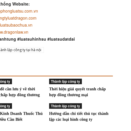
thống Website:
phongluatsu.com.vn
ngtyluatdragon.com
luatsubaochua.vn
w.dragonlaw.vn
anhtung #luatsuhinhsu #luatsudatdai
hành lập công ty tại hà nội
ông ty
Thành lập công ty
ề cần lưu ý về thời
Thời hiệu giải quyết tranh chấp
 chấp hợp đồng thương
hợp đồng thương mại
ông ty
Thành lập công ty
 Kinh Doanh Thuốc Thú
Hướng dẫn chi tiết thủ tục thành
iều Cần Biết
lập các loại hình công ty