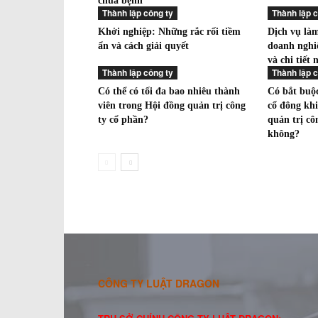
chữa bệnh
Thành lập công ty
Thành lập c
Khởi nghiệp: Những rắc rối tiềm
Dịch vụ làm
ẩn và cách giải quyết
doanh nghi
và chi tiết
Thành lập công ty
Thành lập c
Có thể có tối đa bao nhiêu thành
Có bắt buộ
viên trong Hội đồng quản trị công
cổ đông kh
ty cổ phần?
quản trị cô
không?
CÔNG TY LUẬT DRAGON