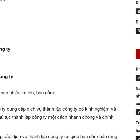
Đ
Đ
Đi
Đ
ng ty
P
ông ty
V
Na
bạn nhiều lợi ích, bao gồm:
nh
củ
ty cung cấp dịch vụ thành lập công ty có kinh nghiệm và
V
hủ tục thành lập công ty một cách nhanh chóng và chính
Tr
hà
 cấp dịch vụ thành lập công ty sẽ giúp bạn đảm bảo rằng
V