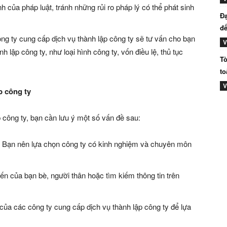
 của pháp luật, tránh những rủi ro pháp lý có thể phát sinh
Đạ
đế
g ty cung cấp dịch vụ thành lập công ty sẽ tư vấn cho bạn
V
h lập công ty, như loại hình công ty, vốn điều lệ, thủ tục
Tò
to
V
p công ty
 công ty, bạn cần lưu ý một số vấn đề sau:
Bạn nên lựa chọn công ty có kinh nghiệm và chuyên môn
n của bạn bè, người thân hoặc tìm kiếm thông tin trên
ủa các công ty cung cấp dịch vụ thành lập công ty để lựa