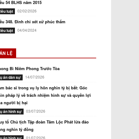
iều 54 BLHS năm 2015
02/02/2026
iều luật
ều 348. Đình chỉ xét xử phúc thẩm
04/04/2024
iều luật
ÁN LỆ
hong Bì Niêm Phong Trước Tòa
14/07/2026
ụ án dân sự
m bác sĩ trong vụ ly hôn nghìn tỷ bị bắt: Góc
ìn pháp lý về trách nhiệm hình sự và quyền lợi
a người bị hại
03/07/2026
ụ án hình sự
uy tố Chủ tịch Tập đoàn Tâm Lộc Phát lừa đảo
ng nghìn tỷ đồng
01/07/2026
ụ án hình sự