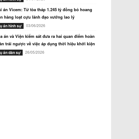
i án Vicem: Từ tòa tháp 1.245 tỷ đồng bỏ hoang
n hàng loạt cựu lãnh đạo vướng lao lý
03/06/2026
ụ án hình sự
a án và Viện kiểm sát đưa ra hai quan điểm hoàn
àn trái ngược về việc áp dụng thời hiệu khởi kiện
26/05/2026
ụ án dân sự