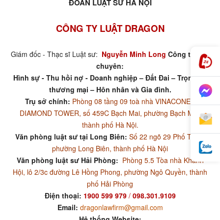
ĐOÀN LUẬT SƯ HÀ NỘI
CÔNG TY LUẬT DRAGON
Giám đốc - Thạc sĩ Luật sư:
Nguyễn Minh Long
Công ty luật
chuyên:
Hình sự - Thu hồi nợ - Doanh nghiệp – Đất Đai – Trọng tài
thương mại – Hôn nhân và Gia đình.
Trụ sở chính:
Phòng 08 tầng 09 toà nhà VINACONEX
DIAMOND TOWER, số 459C Bạch Mai, phường Bạch Mai,
thành phố Hà Nội.
Văn phòng luật sư tại Long Biên:
Số 22 ngõ 29 Phố Trạm,
phường Long Biên, thành phố Hà Nội
Văn phòng luật sư Hải Phòng:
Phòng 5.5 Tòa nhà Khánh
Hội, lô 2/3c đường Lê Hồng Phong, phường Ngô Quyền, thành
phố Hải Phòng
Điện thoại:
1900 599 979
/
098.301.9109
Email:
dragonlawfirm@gmail.com
Hệ thống Website: