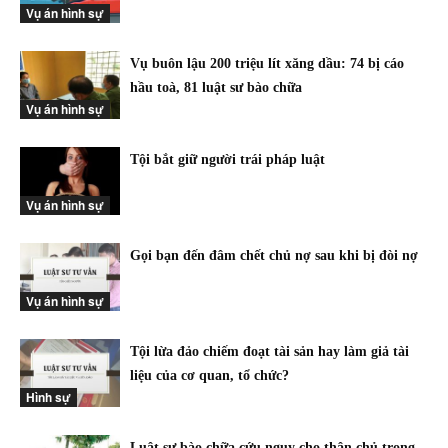
Vụ án hình sự
Vụ buôn lậu 200 triệu lít xăng dầu: 74 bị cáo
hầu toà, 81 luật sư bào chữa
Vụ án hình sự
Tội bắt giữ người trái pháp luật
Vụ án hình sự
Gọi bạn đến đâm chết chủ nợ sau khi bị đòi nợ
Vụ án hình sự
Tội lừa đảo chiếm đoạt tài sản hay làm giả tài
liệu của cơ quan, tổ chức?
Hình sự
Luật sư bào chữa cứu nguy cho thân chủ trong