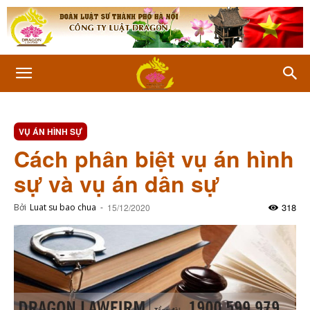
VỤ ÁN HÌNH SỰ
Cách phân biệt vụ án hình
sự và vụ án dân sự
318
Bởi
Luat su bao chua
-
15/12/2020