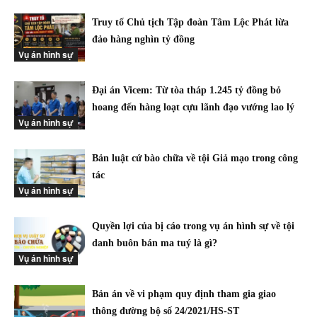
Truy tố Chủ tịch Tập đoàn Tâm Lộc Phát lừa
đảo hàng nghìn tỷ đồng
Vụ án hình sự
Đại án Vicem: Từ tòa tháp 1.245 tỷ đồng bỏ
hoang đến hàng loạt cựu lãnh đạo vướng lao lý
Vụ án hình sự
Bản luật cứ bào chữa về tội Giả mạo trong công
tác
Vụ án hình sự
Quyền lợi của bị cáo trong vụ án hình sự về tội
danh buôn bán ma tuý là gì?
Vụ án hình sự
Bản án về vi phạm quy định tham gia giao
thông đường bộ số 24/2021/HS-ST