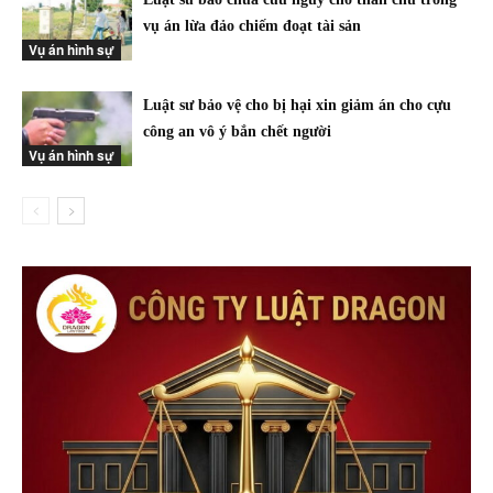
vụ án lừa đảo chiếm đoạt tài sản
Vụ án hình sự
Luật sư bảo vệ cho bị hại xin giảm án cho cựu
công an vô ý bắn chết người
Vụ án hình sự