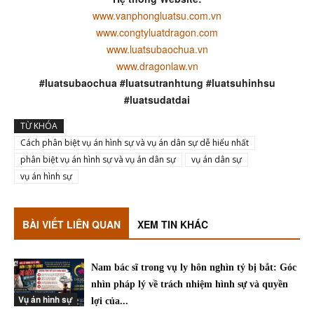
www.vanphongluatsu.com.vn
www.congtyluatdragon.com
www.luatsubaochua.vn
www.dragonlaw.vn
#luatsubaochua #luatsutranhtung #luatsuhinhsu
#luatsudatdai
TỪ KHÓA
Cách phân biệt vụ án hình sự và vụ án dân sự dễ hiểu nhất
phân biệt vụ án hình sự và vụ án dân sự
vụ án dân sự
vụ án hình sự
BÀI VIẾT LIÊN QUAN
XEM TIN KHÁC
Nam bác sĩ trong vụ ly hôn nghìn tỷ bị bắt: Góc
nhìn pháp lý về trách nhiệm hình sự và quyền
Vụ án hình sự
lợi của...