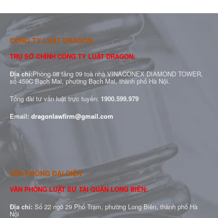
CÔNG TY LUẬT DRAGON
TRỤ SỞ CHÍNH CÔNG TY LUẬT DRAGON:
Địa chỉ:
Phòng 08 tầng 09 toà nhà VINACONEX DIAMOND TOWER,
số 459C Bạch Mai, phường Bạch Mai, thành phố Hà Nội.
Tổng đài tư vấn luật trực tuyến:
1900.599.979
Email:
dragonlawfirm@gmail.com
VĂN PHÒNG ĐẠI DIỆN
VĂN PHÒNG LUẬT SƯ TẠI QUẬN LONG BIÊN:
Địa chỉ:
Số 22 ngõ 29 Phố Trạm, phường Long Biên, thành phố Hà
Nội