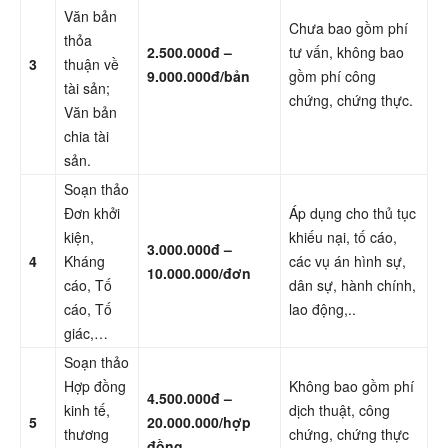
Văn bản
Chưa bao gồm phí
thỏa
2.500.000đ –
tư vấn, không bao
3
thuận về
9.000.000đ/bản
gồm phí công
tài sản;
chứng, chứng thực.
Văn bản
chia tài
sản.
Soạn thảo
Đơn khởi
Áp dụng cho thủ tục
kiện,
khiếu nại, tố cáo,
3.000.000đ –
4
Kháng
các vụ án hình sự,
10.000.000/đơn
cáo, Tố
dân sự, hành chính,
cáo, Tố
lao động,..
giác,…
Soạn thảo
Hợp đồng
Không bao gồm phí
4.500.000đ –
kinh tế,
dịch thuật, công
5
20.000.000/hợp
thương
chứng, chứng thực
đồng