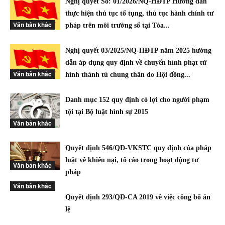
Nghị quyết Số: 01/2026/NQ-HĐTP Hướng dẫn
thực hiện thủ tục tố tụng, thủ tục hành chính tư
Văn bản khác
pháp trên môi trường số tại Tòa...
Nghị quyết 03/2025/NQ-HĐTP năm 2025 hướng
dẫn áp dụng quy định về chuyển hình phạt tử
Văn bản khác
hình thành tù chung thân do Hội đồng...
Danh mục 152 quy định có lợi cho người phạm
tội tại Bộ luật hình sự 2015
Văn bản khác
Quyết định 546/QĐ-VKSTC quy định của pháp
luật về khiếu nại, tố cáo trong hoạt động tư
Văn bản khác
pháp
Văn bản khác
Quyết định 293/QĐ-CA 2019 về việc công bố án
lệ