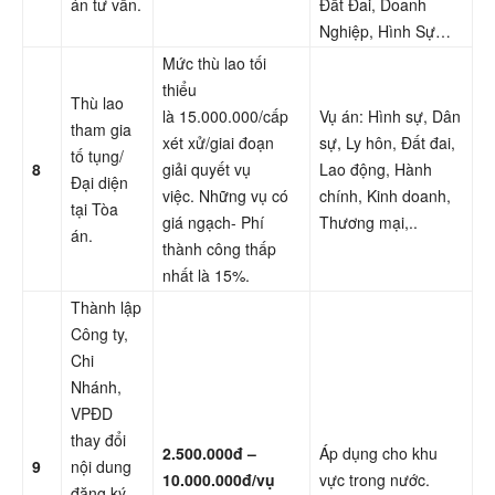
án tư vấn.
Đất Đai, Doanh
Nghiệp, Hình Sự…
Mức thù lao tối
thiểu
Thù lao
là 15.000.000/cấp
Vụ án: Hình sự, Dân
tham gia
xét xử/giai đoạn
sự, Ly hôn, Đất đai,
tố tụng/
8
giải quyết vụ
Lao động, Hành
Đại diện
việc. Những vụ có
chính, Kinh doanh,
tại Tòa
giá ngạch- Phí
Thương mại,..
án.
thành công thấp
nhất là 15%.
Thành lập
Công ty,
Chi
Nhánh,
VPĐD
thay đổi
2.500.000đ –
Áp dụng cho khu
9
nội dung
10.000.000đ/vụ
vực trong nước.
đăng ký