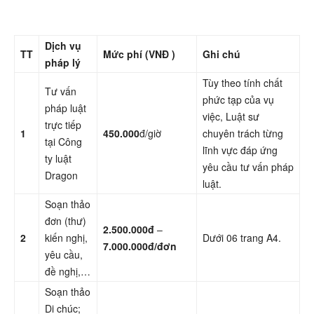
Dịch vụ
TT
Mức phí (VNĐ )
Ghi chú
pháp lý
Tùy theo tính chất
Tư vấn
phức tạp của vụ
pháp luật
việc, Luật sư
trực tiếp
1
450.000
đ/giờ
chuyên trách từng
tại Công
lĩnh vực đáp ứng
ty luật
yêu cầu tư vấn pháp
Dragon
luật.
Soạn thảo
đơn (thư)
2.500.000đ
–
2
kiến nghị,
Dưới 06 trang A4.
7.000.000đ/đơn
yêu cầu,
đề nghị,…
Soạn thảo
Di chúc;