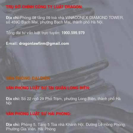
TRỤ SỞ CHÍNH CÔNG TY LUẬT DRAGON:
Địa chỉ:
Phòng 08 tầng 09 toà nhà VINACONEX DIAMOND TOWER,
số 459C Bạch Mai, phường Bạch Mai, thành phố Hà Nội.
Tổng đài tư vấn luật trực tuyến:
1900.599.979
Email:
dragonlawfirm@gmail.com
VĂN PHÒNG ĐẠI DIỆN
VĂN PHÒNG LUẬT SƯ TẠI QUẬN LONG BIÊN:
Địa chỉ:
Số 22 ngõ 29 Phố Trạm, phường Long Biên, thành phố Hà
Nội
VĂN PHÒNG LUẬT SƯ HẢI PHÒNG:
Địa chỉ:
Phòng 5, Tầng 5 Tòa nhà Khánh Hội, Đường Lê Hồng Phong,
Phường Gia Viên, Hải Phòng