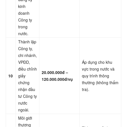
kinh
doanh
Công ty
trong
nước.
Thành lập
Công ty,
chi nhánh,
VPĐD,
Áp dụng cho khu
điều chỉnh
vực trong nước và
20.000.000đ –
10
giấy
quy trình thông
120.000.000đ/vụ
chứng
thường (không thẩm
nhận đầu
tra).
tư Công ty
nước
ngoài.
Môi giới
thương