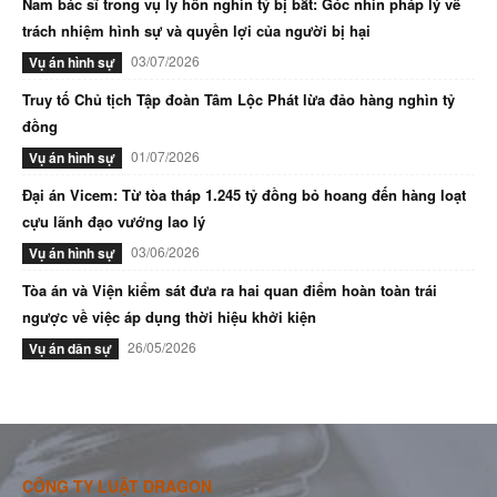
Nam bác sĩ trong vụ ly hôn nghìn tỷ bị bắt: Góc nhìn pháp lý về
trách nhiệm hình sự và quyền lợi của người bị hại
03/07/2026
Vụ án hình sự
Truy tố Chủ tịch Tập đoàn Tâm Lộc Phát lừa đảo hàng nghìn tỷ
đồng
01/07/2026
Vụ án hình sự
Đại án Vicem: Từ tòa tháp 1.245 tỷ đồng bỏ hoang đến hàng loạt
cựu lãnh đạo vướng lao lý
03/06/2026
Vụ án hình sự
Tòa án và Viện kiểm sát đưa ra hai quan điểm hoàn toàn trái
ngược về việc áp dụng thời hiệu khởi kiện
26/05/2026
Vụ án dân sự
CÔNG TY LUẬT DRAGON