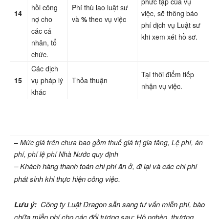
phức tạp của vụ
hồi công
Phí thù lao luật sư
14
việc, sẽ thông báo
nợ cho
và
%
theo vụ việc
phí dịch vụ Luật sư
các cá
khi xem xét hồ sơ.
nhân, tổ
chức.
Các dịch
Tại thời điểm tiếp
15
vụ pháp lý
Thỏa thuận
nhận vụ việc.
khác
–
Mức giá trên chưa bao gồm thuế giá trị gia tăng, Lệ phí, án
phí, phí lệ phí Nhà Nước quy định
– Khách hàng thanh toán chi phí ăn ở, đi lại và các chi phí
phát sinh khi thực hiện công việc.
Lưu ý:
Công ty Luật Dragon sẵn sang tư vấn miễn phí, bào
chữa miễn phí cho các đối tượng sau: Hộ nghèo, thương