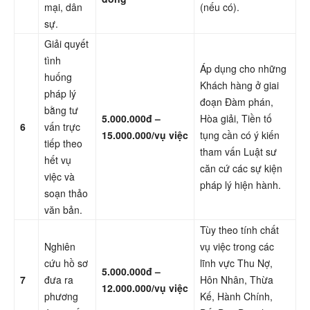
mại, dân
(nếu có).
sự.
Giải quyết
tình
Áp dụng cho những
huống
Khách hàng ở giai
pháp lý
đoạn Đàm phán,
bằng tư
5.000.000đ –
Hòa giải, Tiền tố
6
vấn trực
15.000.000/vụ việc
tụng cần có ý kiến
tiếp theo
tham vấn Luật sư
hết vụ
căn cứ các sự kiện
việc và
pháp lý hiện hành.
soạn thảo
văn bản.
Tùy theo tính chất
Nghiên
vụ việc trong các
cứu hồ sơ
lĩnh vực Thu Nợ,
5.000.000đ –
7
đưa ra
Hôn Nhân, Thừa
12.000.000/vụ việc
phương
Kế, Hành Chính,