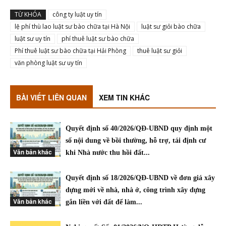
TỪ KHÓA
công ty luật uy tín
lệ phí thù lao luật sư bào chữa tại Hà Nội
luật sư giỏi bào chữa
luật sư uy tín
phí thuê luật sư bào chữa
Phí thuê luật sư bào chữa tại Hải Phòng
thuê luật sư giỏi
văn phòng luật sư uy tín
BÀI VIẾT LIÊN QUAN
XEM TIN KHÁC
Quyết định số 40/2026/QĐ-UBND quy định một
số nội dung về bồi thường, hỗ trợ, tái định cư
Văn bản khác
khi Nhà nước thu hồi đất...
Quyết định số 18/2026/QĐ-UBND về đơn giá xây
dựng mới về nhà, nhà ở, công trình xây dựng
Văn bản khác
gắn liền với đất để làm...