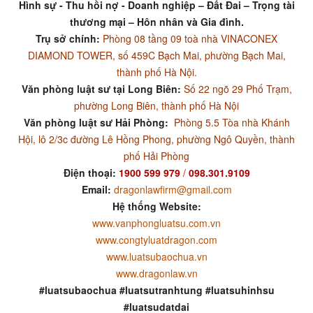
Hình sự - Thu hồi nợ - Doanh nghiệp – Đất Đai – Trọng tài
thương mại – Hôn nhân và Gia đình.
Trụ sở chính:
Phòng 08 tầng 09 toà nhà VINACONEX
DIAMOND TOWER, số 459C Bạch Mai, phường Bạch Mai,
thành phố Hà Nội.
Văn phòng luật sư tại Long Biên:
Số 22 ngõ 29 Phố Trạm,
phường Long Biên, thành phố Hà Nội
Văn phòng luật sư Hải Phòng:
Phòng 5.5 Tòa nhà Khánh
Hội, lô 2/3c đường Lê Hồng Phong, phường Ngô Quyền, thành
phố Hải Phòng
Điện thoại:
1900 599 979
/
098.301.9109
Email:
dragonlawfirm@gmail.com
Hệ thống Website:
www.vanphongluatsu.com.vn
www.congtyluatdragon.com
www.luatsubaochua.vn
www.dragonlaw.vn
#luatsubaochua #luatsutranhtung #luatsuhinhsu
#luatsudatdai