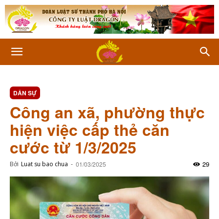
DÂN SỰ
Công an xã, phường thực
hiện việc cấp thẻ căn
cước từ 1/3/2025
29
Bởi
Luat su bao chua
-
01/03/2025