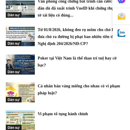
Văn phòng công chứng bắt trình căn cước công
dân dù đã xuất trình VneID khi chứng thực giấy
Dân sự
tờ tài liệu có đúng...
Từ 01/8/2026, không đeo rọ mõm cho chó khi
đưa chó ra đường bị phạt bao nhiêu tiền theo
Dân sự
Nghị định 204/2026/NĐ-CP?
Poker tại Việt Nam là thể thao trí tuệ hay cờ
bạc?
Dân sự
Cá nhân bán vàng miếng cho nhau có vi phạm
pháp luật?
Dân sự
Vi phạm tố tụng hành chính
Dân sự