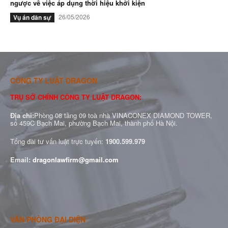
ngược về việc áp dụng thời hiệu khởi kiện
26/05/2026
Vụ án dân sự
CÔNG TY LUẬT DRAGON
TRỤ SỞ CHÍNH CÔNG TY LUẬT DRAGON:
Địa chỉ:
Phòng 08 tầng 09 toà nhà VINACONEX DIAMOND TOWER,
số 459C Bạch Mai, phường Bạch Mai, thành phố Hà Nội.
Tổng đài tư vấn luật trực tuyến:
1900.599.979
Email:
dragonlawfirm@gmail.com
VĂN PHÒNG ĐẠI DIỆN