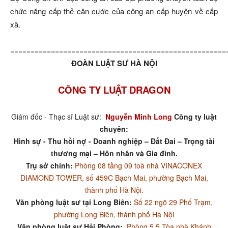
chức năng cấp thẻ căn cước của công an cấp huyện về cấp
xã.
=====================================================
ĐOÀN LUẬT SƯ HÀ NỘI
CÔNG TY LUẬT DRAGON
Giám đốc - Thạc sĩ Luật sư:
Nguyễn Minh Long
Công ty luật
chuyên:
Hình sự - Thu hồi nợ - Doanh nghiệp – Đất Đai – Trọng tài
thương mại – Hôn nhân và Gia đình.
Trụ sở chính:
Phòng 08 tầng 09 toà nhà VINACONEX
DIAMOND TOWER, số 459C Bạch Mai, phường Bạch Mai,
thành phố Hà Nội.
Văn phòng luật sư tại Long Biên:
Số 22 ngõ 29 Phố Trạm,
phường Long Biên, thành phố Hà Nội
Văn phòng luật sư Hải Phòng:
Phòng 5.5 Tòa nhà Khánh