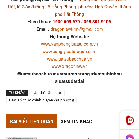
Hội, lô 2/3c đường Lê Hồng Phong, phường Ngô Quyền, thành
phố Hải Phòng
Điện thoại:
1900 599 979
/
098.301.9109
Email:
dragonlawfirm@gmail.com
Hệ thống Website:
www.vanphongluatsu.com.vn
www.congtyluatdragon.com
www.luatsubaochua.vn
www.dragonlaw.vn
#luatsubaochua #luatsutranhtung #luatsuhinhsu
#luatsudatdai
TỪ KHÓA
cấp thẻ căn cước
Luật Tổ chức chính quyền địa phương
BÀI VIẾT LIÊN QUAN
XEM TIN KHÁC