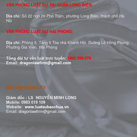
VĂN PHÒNG LUẬT SƯ TẠI QUẬN LONG BIÊN:
Địa chỉ:
Số 22 ngõ 29 Phố Trạm, phường Long Biên, thành phố Hà
Nội
VĂN PHÒNG LUẬT SƯ HẢI PHÒNG:
Địa chỉ:
Phòng 5, Tầng 5 Tòa nhà Khánh Hội, Đường Lê Hồng Phong,
Phường Gia Viên, Hải Phòng
Tổng đài tư vấn luật trực tuyến:
1900.599.979
Email:
dragonlawfirm@gmail.com
ĐẠI DIỆN CÔNG TY
Giám đốc :
LS NGUYỄN MINH LONG
Mobile: 0983 019 109
Website:
www.luatsubaochua.vn
Email:
dragonlawfirm@gmail.com