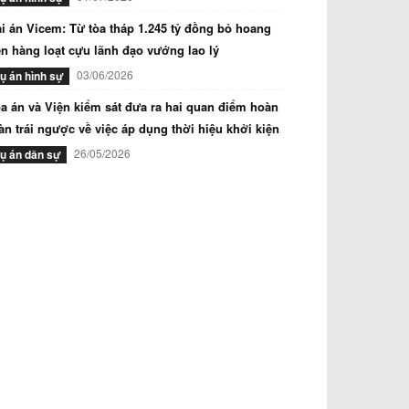
i án Vicem: Từ tòa tháp 1.245 tỷ đồng bỏ hoang
n hàng loạt cựu lãnh đạo vướng lao lý
03/06/2026
ụ án hình sự
a án và Viện kiểm sát đưa ra hai quan điểm hoàn
àn trái ngược về việc áp dụng thời hiệu khởi kiện
26/05/2026
ụ án dân sự