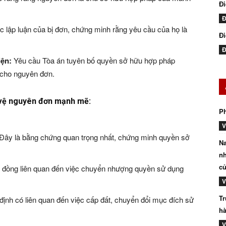
Đ
Đ
 lập luận của bị đơn, chứng minh rằng yêu cầu của họ là
Đi
Đ
iện:
Yêu cầu Tòa án tuyên bố quyền sở hữu hợp pháp
i cho nguyên đơn.
 vệ nguyên đơn mạnh mẽ:
P
V
Đây là bằng chứng quan trọng nhất, chứng minh quyền sở
Na
nh
củ
đồng liên quan đến việc chuyển nhượng quyền sử dụng
V
Tr
ịnh có liên quan đến việc cấp đất, chuyển đổi mục đích sử
hà
V