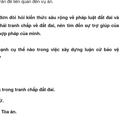
ấn đề liên quan đến vụ án.
ơn đòi hỏi kiến thức sâu rộng về pháp luật đất đai và
ải tranh chấp về đất đai, nên tìm đến sự trợ giúp của
 hợp pháp của mình.
ạnh cụ thể nào trong việc xây dựng luận cứ bảo vệ
?
trong tranh chấp đất đai.
ứ.
i Tòa án.