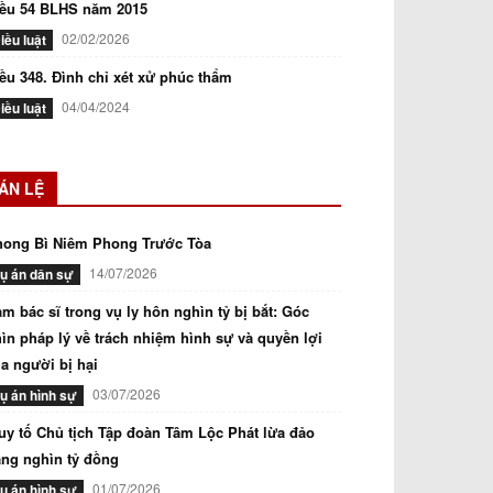
iều 54 BLHS năm 2015
02/02/2026
iều luật
ều 348. Đình chỉ xét xử phúc thẩm
04/04/2024
iều luật
ÁN LỆ
hong Bì Niêm Phong Trước Tòa
14/07/2026
ụ án dân sự
m bác sĩ trong vụ ly hôn nghìn tỷ bị bắt: Góc
ìn pháp lý về trách nhiệm hình sự và quyền lợi
a người bị hại
03/07/2026
ụ án hình sự
uy tố Chủ tịch Tập đoàn Tâm Lộc Phát lừa đảo
ng nghìn tỷ đồng
01/07/2026
ụ án hình sự