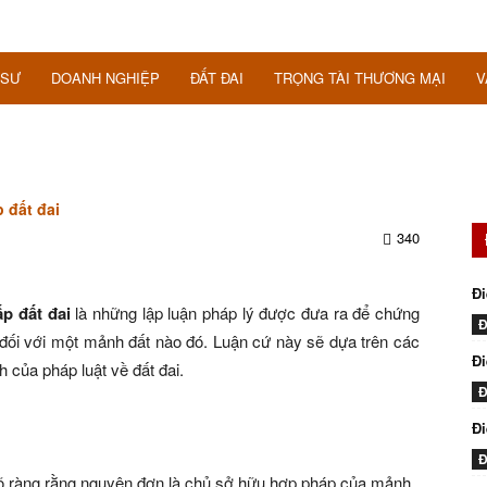
 SƯ
DOANH NGHIỆP
ĐẤT ĐAI
TRỌNG TÀI THƯƠNG MẠI
V
 đất đai
340
Đi
p đất đai
là những lập luận pháp lý được đưa ra để chứng
Đ
ối với một mảnh đất nào đó. Luận cứ này sẽ dựa trên các
Đi
 của pháp luật về đất đai.
Đ
Đ
Đ
 ràng rằng nguyên đơn là chủ sở hữu hợp pháp của mảnh