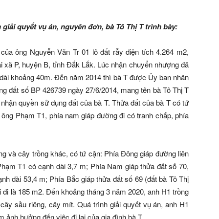
h giải quyết vụ án, nguyên đơn,
bà Tô Thị T trình bày:
ủa ông Nguyễn Văn Tr 01 lô đất rẫy diện tích 4.264 m2,
 tại xã P, huyện B, tỉnh Đắk Lắk. Lúc nhận chuyển nhượng đã
 dài khoảng 40m. Đến năm 2014 thì bà T được Ủy ban nhân
g đất số BP 426739 ngày 27/6/2014, mang tên bà Tô Thị T
 nhận quyền sử dụng đất của bà T. Thửa đất của bà T có tứ
ất ông Phạm T1, phía nam giáp đường đi có tranh chấp, phía
ồng và cây trồng khác, có tứ cận: Phía Đông giáp đường liên
 Phạm T1 có cạnh dài 3,7 m; Phía Nam giáp thửa đất số 70,
h dài 53,4 m; Phía Bắc giáp thửa đất số 69 (đất bà Tô Thị
lối đi là 185 m2. Đến khoảng tháng 3 năm 2020, anh H1 trồng
ây sầu riêng, cây mít. Quá trình giải quyết vụ án, anh H1
m ảnh hưởng đến việc đi lại của gia đình bà T.