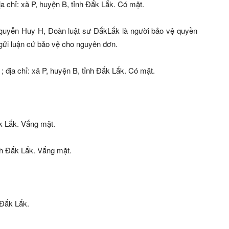
a chỉ: xã P, huyện B, tỉnh Đắk Lắk. Có mặt.
guyễn Huy H, Đoàn luật sư ĐắkLắk là người bảo vệ quyền
 gửi luận cứ bảo vệ cho nguyên đơn.
ịa chỉ: xã P, huyện B, tỉnh Đắk Lắk. Có mặt.
ắk Lắk. Vắng mặt.
ỉnh Đắk Lắk. Vắng mặt.
 Đắk Lắk.