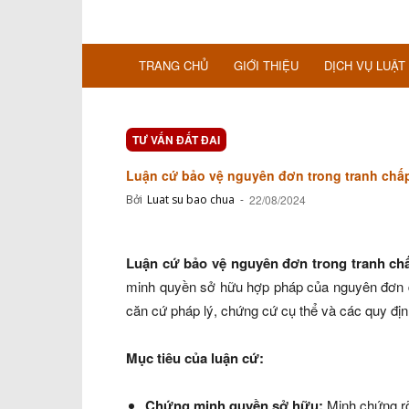
TRANG CHỦ
GIỚI THIỆU
DỊCH VỤ LUẬT
TƯ VẤN ĐẤT ĐAI
Luận cứ bảo vệ nguyên đơn trong tranh chấp
Bởi
Luat su bao chua
-
22/08/2024
Luận cứ bảo vệ nguyên đơn trong tranh chấ
minh quyền sở hữu hợp pháp của nguyên đơn đ
căn cứ pháp lý, chứng cứ cụ thể và các quy định
Mục tiêu của luận cứ:
Chứng minh quyền sở hữu:
Minh chứng rõ