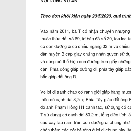
NỘI DUNG VỤ ÁN
Theo đơn khởi kiện ngày 20/5/2020, quá trìn
Vào năm 2011, bà T có nhận chuyển nhượng c
thuộc thửa đất số 69, tờ bản đồ số 30, tọa lạc
có con đường đi có chiều ngang 03 m và chiều
dân huyện B cấp giấy chứng nhận quyền sử dụn
và cũng có thể hiện con đường trên giấy chứng
cận: Phía đông giáp đường đi, phía tây giáp đ
bắc giáp đất ông R.
Về lối đi tranh chấp có ranh giới giáp hàng mu
thôn có cạnh dài 3,7m; Phía Tây giáp đất ông
do anh Phạm Hồng H1 canh tác, sử dụng có cạn
T sử dụng) có cạnh dài 50,2 m, tổng diện tích 
các cây lâu năm trên con đường đi chung như c
chôn thêm các cột bê tông ở lối đi chung này là