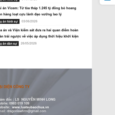
i án Vicem: Từ tòa tháp 1.245 tỷ đồng bỏ hoang
n hàng loạt cựu lãnh đạo vướng lao lý
03/06/2026
ụ án hình sự
a án và Viện kiểm sát đưa ra hai quan điểm hoàn
àn trái ngược về việc áp dụng thời hiệu khởi kiện
26/05/2026
ụ án dân sự
ẠI DIỆN CÔNG TY
ám đốc :
LS NGUYỄN MINH LONG
bile: 0983 019 109
ebsite:
www.luatsubaochua.vn
ail:
dragonlawfirm@gmail.com