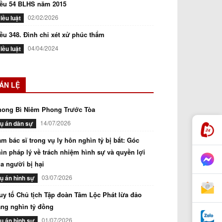
iều 54 BLHS năm 2015
02/02/2026
iều luật
ều 348. Đình chỉ xét xử phúc thẩm
04/04/2024
iều luật
ÁN LỆ
hong Bì Niêm Phong Trước Tòa
14/07/2026
ụ án dân sự
m bác sĩ trong vụ ly hôn nghìn tỷ bị bắt: Góc
ìn pháp lý về trách nhiệm hình sự và quyền lợi
a người bị hại
03/07/2026
ụ án hình sự
uy tố Chủ tịch Tập đoàn Tâm Lộc Phát lừa đảo
ng nghìn tỷ đồng
01/07/2026
ụ án hình sự