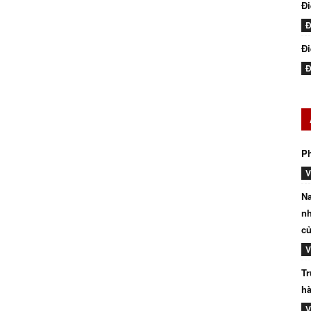
Đ
Đ
Đi
Đ
P
V
Na
nh
củ
V
Tr
hà
V