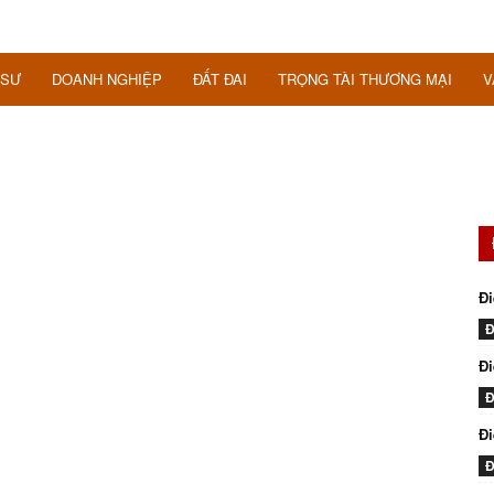
 SƯ
DOANH NGHIỆP
ĐẤT ĐAI
TRỌNG TÀI THƯƠNG MẠI
V
Đi
Đ
Đi
Đ
Đ
Đ