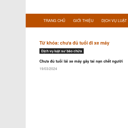
TRANG CHỦ
GIỚI THIỆU
DỊCH VỤ LUẬT
Từ khóa: chưa đủ tuổi đi xe máy
Dịch vụ luật sư bào chữa
Chưa đủ tuổi lái xe máy gây tai nạn chết người
19/03/2024