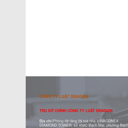
CÔNG TY LUẬT DRAGON
TRỤ SỞ CHÍNH CÔNG TY LUẬT DRAGON:
Địa chỉ:
Phòng 08 tầng 09 toà nhà VINACONEX
DIAMOND TOWER, số 459C Bạch Mai, phường Bạc