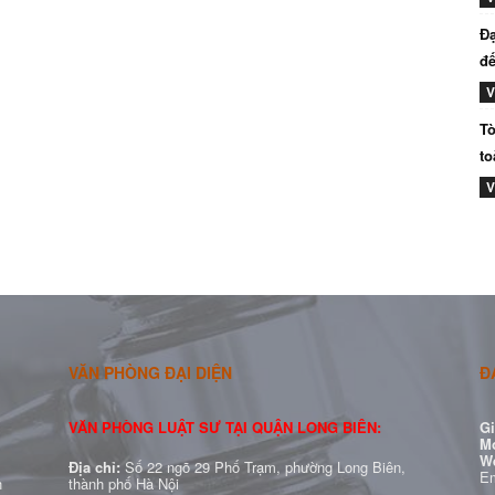
Đạ
đế
V
Tò
to
V
VĂN PHÒNG ĐẠI DIỆN
Đ
VĂN PHÒNG LUẬT SƯ TẠI QUẬN LONG BIÊN:
Gi
Mo
W
Địa chỉ:
Số 22 ngõ 29 Phố Trạm, phường Long Biên,
Em
h
thành phố Hà Nội