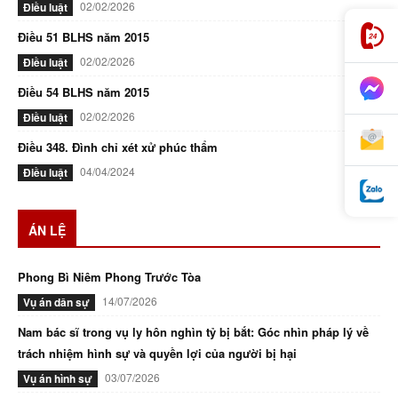
02/02/2026
Điều luật
Điều 51 BLHS năm 2015
02/02/2026
Điều luật
Điều 54 BLHS năm 2015
02/02/2026
Điều luật
Điều 348. Đình chỉ xét xử phúc thẩm
04/04/2024
Điều luật
ÁN LỆ
Phong Bì Niêm Phong Trước Tòa
14/07/2026
Vụ án dân sự
Nam bác sĩ trong vụ ly hôn nghìn tỷ bị bắt: Góc nhìn pháp lý về
trách nhiệm hình sự và quyền lợi của người bị hại
03/07/2026
Vụ án hình sự