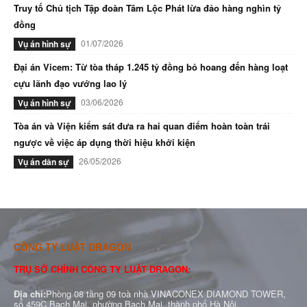
Truy tố Chủ tịch Tập đoàn Tâm Lộc Phát lừa đảo hàng nghìn tỷ
đồng
01/07/2026
Vụ án hình sự
Đại án Vicem: Từ tòa tháp 1.245 tỷ đồng bỏ hoang đến hàng loạt
cựu lãnh đạo vướng lao lý
03/06/2026
Vụ án hình sự
Tòa án và Viện kiểm sát đưa ra hai quan điểm hoàn toàn trái
ngược về việc áp dụng thời hiệu khởi kiện
26/05/2026
Vụ án dân sự
CÔNG TY LUẬT DRAGON
TRỤ SỞ CHÍNH CÔNG TY LUẬT DRAGON:
Địa chỉ:
Phòng 08 tầng 09 toà nhà VINACONEX DIAMOND TOWER,
số 459C Bạch Mai, phường Bạch Mai, thành phố Hà Nội.