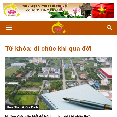
Từ khóa: di chúc khi qua đời
Hôn Nhân & Gia Đình
Những điều cần biết để tránh thiệt thòi khi nhận thừa...