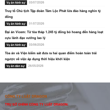
03/07/2026
Vụ án hình sự
Truy tố Chủ tịch Tập đoàn Tâm Lộc Phát lừa đảo hàng nghìn tỷ
đồng
01/07/2026
Vụ án hình sự
Đại án Vicem: Từ tòa tháp 1.245 tỷ đồng bỏ hoang đến hàng loạt
cựu lãnh đạo vướng lao lý
03/06/2026
Vụ án hình sự
Tòa án và Viện kiểm sát đưa ra hai quan điểm hoàn toàn trái
ngược về việc áp dụng thời hiệu khởi kiện
26/05/2026
Vụ án dân sự
CÔNG TY LUẬT DRAGON
TRỤ SỞ CHÍNH CÔNG TY LUẬT DRAGON: