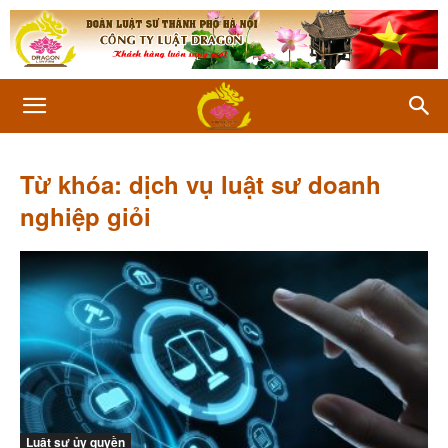
Từ khóa: dịch vụ luật sư doanh
nghiệp giỏi
Luật sư ủy quyền