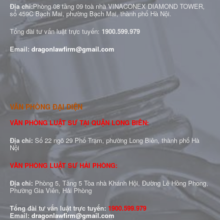
Địa chỉ:
Phòng 08 tầng 09 toà nhà VINACONEX DIAMOND TOWER,
số 459C Bạch Mai, phường Bạch Mai, thành phố Hà Nội.
Tổng đài tư vấn luật trực tuyến:
1900.599.979
Email:
dragonlawfirm@gmail.com
VĂN PHÒNG ĐẠI DIỆN
VĂN PHÒNG LUẬT SƯ TẠI QUẬN LONG BIÊN:
Địa chỉ:
Số 22 ngõ 29 Phố Trạm, phường Long Biên, thành phố Hà
Nội
VĂN PHÒNG LUẬT SƯ HẢI PHÒNG:
Địa chỉ:
Phòng 5, Tầng 5 Tòa nhà Khánh Hội, Đường Lê Hồng Phong,
Phường Gia Viên, Hải Phòng
Tổng đài tư vấn luật trực tuyến:
1900.599.979
Email:
dragonlawfirm@gmail.com