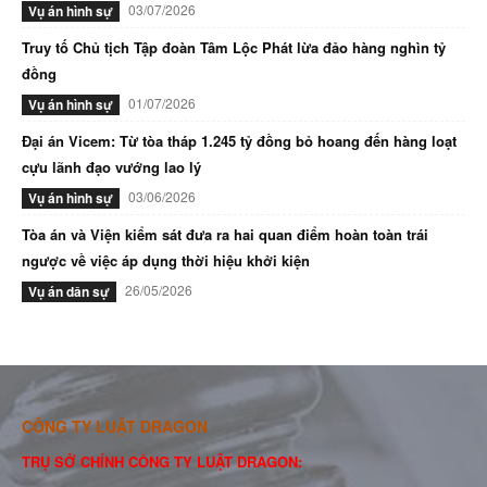
03/07/2026
Vụ án hình sự
Truy tố Chủ tịch Tập đoàn Tâm Lộc Phát lừa đảo hàng nghìn tỷ
đồng
01/07/2026
Vụ án hình sự
Đại án Vicem: Từ tòa tháp 1.245 tỷ đồng bỏ hoang đến hàng loạt
cựu lãnh đạo vướng lao lý
03/06/2026
Vụ án hình sự
Tòa án và Viện kiểm sát đưa ra hai quan điểm hoàn toàn trái
ngược về việc áp dụng thời hiệu khởi kiện
26/05/2026
Vụ án dân sự
CÔNG TY LUẬT DRAGON
TRỤ SỞ CHÍNH CÔNG TY LUẬT DRAGON: