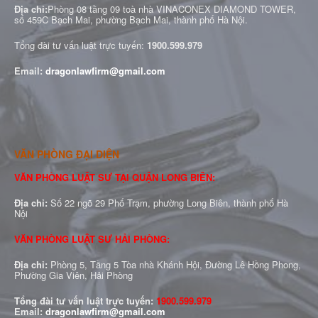
Địa chỉ:
Phòng 08 tầng 09 toà nhà VINACONEX DIAMOND TOWER,
số 459C Bạch Mai, phường Bạch Mai, thành phố Hà Nội.
Tổng đài tư vấn luật trực tuyến:
1900.599.979
Email:
dragonlawfirm@gmail.com
VĂN PHÒNG ĐẠI DIỆN
VĂN PHÒNG LUẬT SƯ TẠI QUẬN LONG BIÊN:
Địa chỉ:
Số 22 ngõ 29 Phố Trạm, phường Long Biên, thành phố Hà
Nội
VĂN PHÒNG LUẬT SƯ HẢI PHÒNG:
Địa chỉ:
Phòng 5, Tầng 5 Tòa nhà Khánh Hội, Đường Lê Hồng Phong,
Phường Gia Viên, Hải Phòng
Tổng đài tư vấn luật trực tuyến:
1900.599.979
Email:
dragonlawfirm@gmail.com