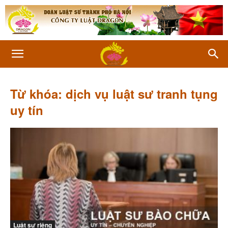
Từ khóa: dịch vụ luật sư tranh tụng
uy tín
Luật sư riêng