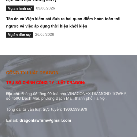
03/06/2026
Vụ án hình sự
Tòa án và Viện kiểm sát đưa ra hai quan điểm hoàn toàn trái
ngược về việc áp dụng thời hiệu khởi kiện
26/05/2026
Vụ án dân sự
CÔNG TY LUẬT DRAGON
TRỤ SỞ CHÍNH CÔNG TY LUẬT DRAGON:
Địa chỉ:
Phòng 08 tầng 09 toà nhà VINACONEX DIAMOND TOWER,
số 459C Bạch Mai, phường Bạch Mai, thành phố Hà Nội.
Tổng đài tư vấn luật trực tuyến:
1900.599.979
Email:
dragonlawfirm@gmail.com