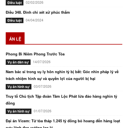
02/02/2026
Điều luật
Điều 348. Đình chỉ xét xử phúc thẩm
04/04/2024
Điều luật
ÁN LỆ
Phong Bì Niêm Phong Trước Tòa
14/07/2026
Vụ án dân sự
Nam bác sĩ trong vụ ly hôn nghìn tỷ bị bắt: Góc nhìn pháp lý về
trách nhiệm hình sự và quyền lợi của người bị hại
03/07/2026
Vụ án hình sự
Truy tố Chủ tịch Tập đoàn Tâm Lộc Phát lừa đảo hàng nghìn tỷ
đồng
01/07/2026
Vụ án hình sự
Đại án Vicem: Từ tòa tháp 1.245 tỷ đồng bỏ hoang đến hàng loạt
cựu lãnh đạo vướng lao lý