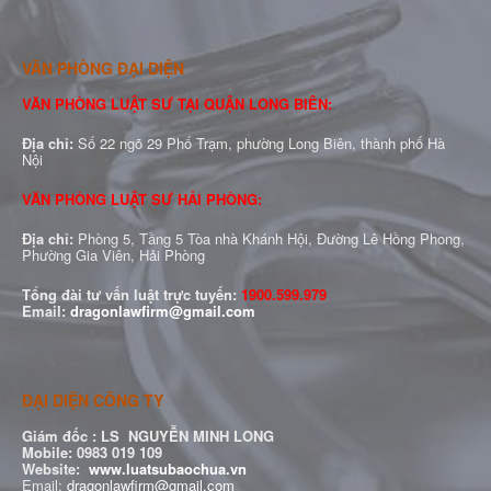
VĂN PHÒNG ĐẠI DIỆN
VĂN PHÒNG LUẬT SƯ TẠI QUẬN LONG BIÊN:
Địa chỉ:
Số 22 ngõ 29 Phố Trạm, phường Long Biên, thành phố Hà
Nội
VĂN PHÒNG LUẬT SƯ HẢI PHÒNG:
Địa chỉ:
Phòng 5, Tầng 5 Tòa nhà Khánh Hội, Đường Lê Hồng Phong,
Phường Gia Viên, Hải Phòng
Tổng đài tư vấn luật trực tuyến:
1900.599.979
Email:
dragonlawfirm@gmail.com
ĐẠI DIỆN CÔNG TY
Giám đốc :
LS NGUYỄN MINH LONG
Mobile: 0983 019 109
Website:
www.luatsubaochua.vn
Email:
dragonlawfirm@gmail.com