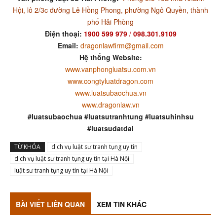
Hội, lô 2/3c đường Lê Hồng Phong, phường Ngô Quyền, thành
phố Hải Phòng
Điện thoại:
1900 599 979
/
098.301.9109
Email:
dragonlawfirm@gmail.com
Hệ thống Website:
www.vanphongluatsu.com.vn
www.congtyluatdragon.com
www.luatsubaochua.vn
www.dragonlaw.vn
#luatsubaochua #luatsutranhtung #luatsuhinhsu
#luatsudatdai
TỪ KHÓA
dịch vụ luật sư tranh tụng uy tín
dịch vụ luật sư tranh tụng uy tín tại Hà Nội
luật sư tranh tụng uy tín tại Hà Nội
BÀI VIẾT LIÊN QUAN
XEM TIN KHÁC