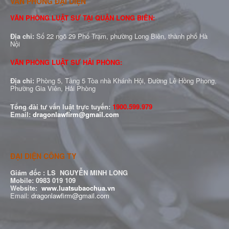
VĂN PHÒNG ĐẠI DIỆN
VĂN PHÒNG LUẬT SƯ TẠI QUẬN LONG BIÊN:
Địa chỉ:
Số 22 ngõ 29 Phố Trạm, phường Long Biên, thành phố Hà
Nội
VĂN PHÒNG LUẬT SƯ HẢI PHÒNG:
Địa chỉ:
Phòng 5, Tầng 5 Tòa nhà Khánh Hội, Đường Lê Hồng Phong,
Phường Gia Viên, Hải Phòng
Tổng đài tư vấn luật trực tuyến:
1900.599.979
Email:
dragonlawfirm@gmail.com
ĐẠI DIỆN CÔNG TY
Giám đốc :
LS NGUYỄN MINH LONG
Mobile: 0983 019 109
Website:
www.luatsubaochua.vn
Email:
dragonlawfirm@gmail.com