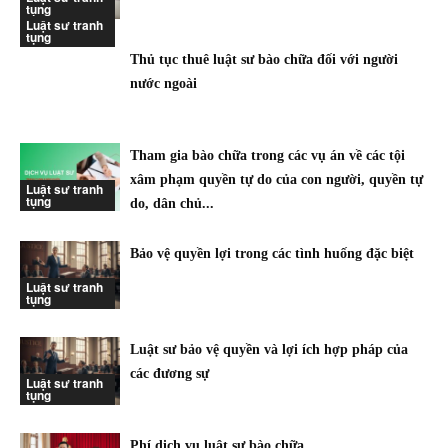
tụng
Luật sư tranh
tụng
Thủ tục thuê luật sư bào chữa đối với người
nước ngoài
Tham gia bào chữa trong các vụ án về các tội
xâm phạm quyền tự do của con người, quyền tự
Luật sư tranh
tụng
do, dân chủ...
Bảo vệ quyền lợi trong các tình huống đặc biệt
Luật sư tranh
tụng
Luật sư bảo vệ quyền và lợi ích hợp pháp của
các đương sự
Luật sư tranh
tụng
Phí dịch vụ luật sư bào chữa