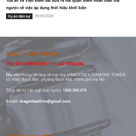
Tòa án và Viện kiểm sát đưa ra hai quan điểm hoàn toàn trái
ngược về việc áp dụng thời hiệu khởi kiện
26/05/2026
Vụ án dân sự
CÔNG TY LUẬT DRAGON
TRỤ SỞ CHÍNH CÔNG TY LUẬT DRAGON:
Địa chỉ:
Phòng 08 tầng 09 toà nhà VINACONEX DIAMOND TOWER,
số 459C Bạch Mai, phường Bạch Mai, thành phố Hà Nội.
Tổng đài tư vấn luật trực tuyến:
1900.599.979
Email:
dragonlawfirm@gmail.com