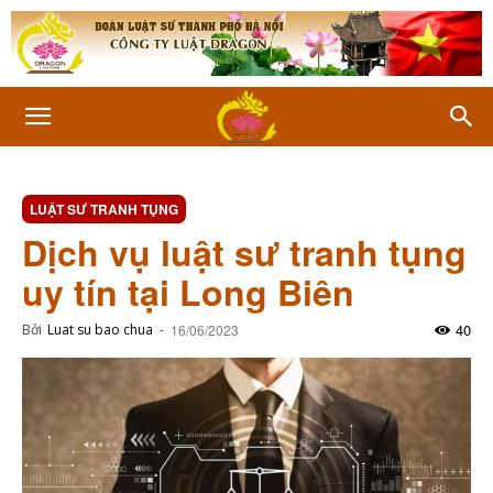
LUẬT SƯ TRANH TỤNG
Dịch vụ luật sư tranh tụng
uy tín tại Long Biên
40
Bởi
Luat su bao chua
-
16/06/2023