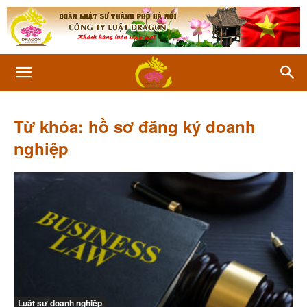
Từ khóa: hồ sơ đăng ký doanh
nghiệp
Luật sư doanh nghiệp