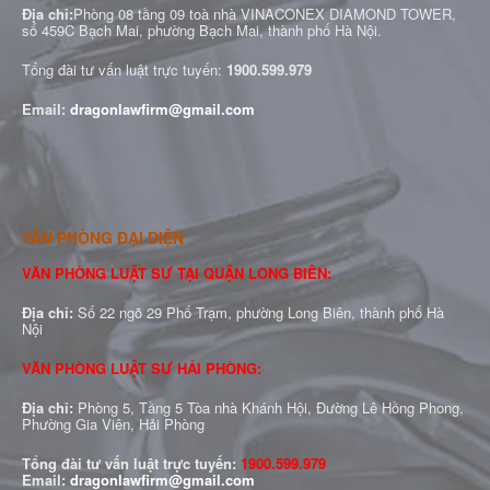
Địa chỉ:
Phòng 08 tầng 09 toà nhà VINACONEX DIAMOND TOWER,
số 459C Bạch Mai, phường Bạch Mai, thành phố Hà Nội.
Tổng đài tư vấn luật trực tuyến:
1900.599.979
Email:
dragonlawfirm@gmail.com
VĂN PHÒNG ĐẠI DIỆN
VĂN PHÒNG LUẬT SƯ TẠI QUẬN LONG BIÊN:
Địa chỉ:
Số 22 ngõ 29 Phố Trạm, phường Long Biên, thành phố Hà
Nội
VĂN PHÒNG LUẬT SƯ HẢI PHÒNG:
Địa chỉ:
Phòng 5, Tầng 5 Tòa nhà Khánh Hội, Đường Lê Hồng Phong,
Phường Gia Viên, Hải Phòng
Tổng đài tư vấn luật trực tuyến:
1900.599.979
Email:
dragonlawfirm@gmail.com