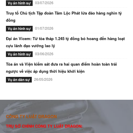
03/07/2026
Vụ án hình sự
Truy tố Chủ tịch Tập đoàn Tâm Lộc Phát lừa đảo hàng nghìn tỷ
đồng
01/07/2026
Vụ án hình sự
Đại án Vicem: Từ tòa tháp 1.245 tỷ đồng bỏ hoang đến hàng loạt
cựu lãnh đạo vướng lao lý
03/06/2026
Vụ án hình sự
Tòa án và Viện kiểm sát đưa ra hai quan điểm hoàn toàn trái
ngược về việc áp dụng thời hiệu khởi kiện
26/05/2026
Vụ án dân sự
CÔNG TY LUẬT DRAGON
TRỤ SỞ CHÍNH CÔNG TY LUẬT DRAGON: