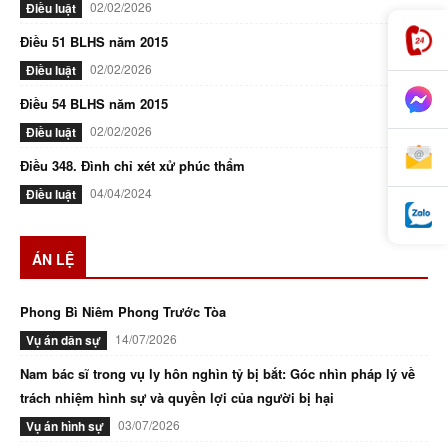
02/02/2026
Điều luật
Điều 51 BLHS năm 2015
02/02/2026
Điều luật
Điều 54 BLHS năm 2015
02/02/2026
Điều luật
Điều 348. Đình chỉ xét xử phúc thẩm
04/04/2024
Điều luật
ÁN LỆ
Phong Bì Niêm Phong Trước Tòa
14/07/2026
Vụ án dân sự
Nam bác sĩ trong vụ ly hôn nghìn tỷ bị bắt: Góc nhìn pháp lý về
trách nhiệm hình sự và quyền lợi của người bị hại
03/07/2026
Vụ án hình sự