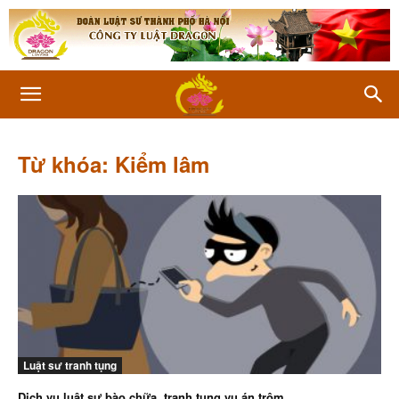
Từ khóa: Kiểm lâm
Luật sư tranh tụng
Dịch vụ luật sư bào chữa, tranh tụng vụ án trộm...