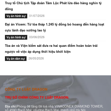
Truy tố Chủ tịch Tập đoàn Tâm Lộc Phát lừa đảo hàng nghìn tỷ
đồng
01/07/2026
Vụ án hình sự
Đại án Vicem: Từ tòa tháp 1.245 tỷ đồng bỏ hoang đến hàng loạt
cựu lãnh đạo vướng lao lý
03/06/2026
Vụ án hình sự
Tòa án và Viện kiểm sát đưa ra hai quan điểm hoàn toàn trái
ngược về việc áp dụng thời hiệu khởi kiện
26/05/2026
Vụ án dân sự
CÔNG TY LUẬT DRAGON
TRỤ SỞ CHÍNH CÔNG TY LUẬT DRAGON:
Địa chỉ:
Phòng 08 tầng 09 toà nhà VINACONEX DIAMOND TOWER,
số 459C Bạch Mai, phường Bạch Mai, thành phố Hà Nội.