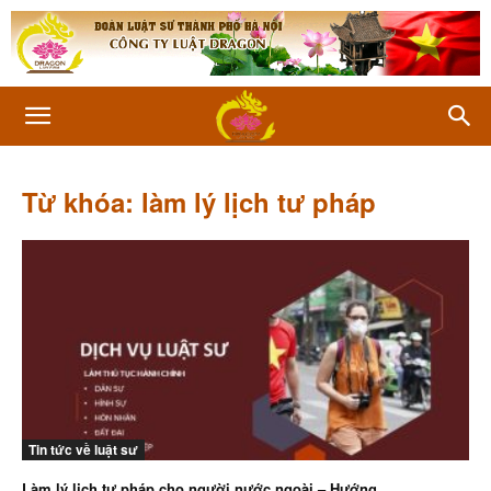
Từ khóa: làm lý lịch tư pháp
Tin tức về luật sư
Làm lý lịch tư pháp cho người nước ngoài – Hướng...