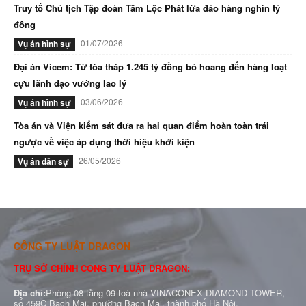
Truy tố Chủ tịch Tập đoàn Tâm Lộc Phát lừa đảo hàng nghìn tỷ
đồng
01/07/2026
Vụ án hình sự
Đại án Vicem: Từ tòa tháp 1.245 tỷ đồng bỏ hoang đến hàng loạt
cựu lãnh đạo vướng lao lý
03/06/2026
Vụ án hình sự
Tòa án và Viện kiểm sát đưa ra hai quan điểm hoàn toàn trái
ngược về việc áp dụng thời hiệu khởi kiện
26/05/2026
Vụ án dân sự
CÔNG TY LUẬT DRAGON
TRỤ SỞ CHÍNH CÔNG TY LUẬT DRAGON:
Địa chỉ:
Phòng 08 tầng 09 toà nhà VINACONEX DIAMOND TOWER,
số 459C Bạch Mai, phường Bạch Mai, thành phố Hà Nội.