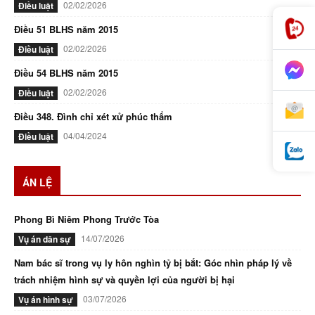
02/02/2026
Điều luật
Điều 51 BLHS năm 2015
02/02/2026
Điều luật
Điều 54 BLHS năm 2015
02/02/2026
Điều luật
Điều 348. Đình chỉ xét xử phúc thẩm
04/04/2024
Điều luật
ÁN LỆ
Phong Bì Niêm Phong Trước Tòa
14/07/2026
Vụ án dân sự
Nam bác sĩ trong vụ ly hôn nghìn tỷ bị bắt: Góc nhìn pháp lý về
trách nhiệm hình sự và quyền lợi của người bị hại
03/07/2026
Vụ án hình sự