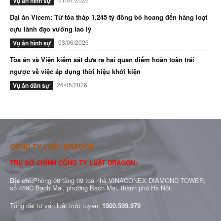
Vụ án hình sự
Đại án Vicem: Từ tòa tháp 1.245 tỷ đồng bỏ hoang đến hàng loạt
cựu lãnh đạo vướng lao lý
03/06/2026
Vụ án hình sự
Tòa án và Viện kiểm sát đưa ra hai quan điểm hoàn toàn trái
ngược về việc áp dụng thời hiệu khởi kiện
26/05/2026
Vụ án dân sự
CÔNG TY LUẬT DRAGON
TRỤ SỞ CHÍNH CÔNG TY LUẬT DRAGON:
Địa chỉ:
Phòng 08 tầng 09 toà nhà VINACONEX DIAMOND TOWER,
số 459C Bạch Mai, phường Bạch Mai, thành phố Hà Nội.
Tổng đài tư vấn luật trực tuyến:
1900.599.979