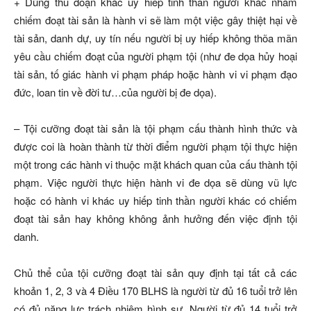
+ Dùng thủ đoạn khác uy hiếp tinh thần người khác nhằm
chiếm đoạt tài sản là hành vi sẽ làm một việc gây thiệt hại về
tài sản, danh dự, uy tín nếu người bị uy hiếp không thõa mãn
yêu cầu chiếm đoạt của người phạm tội (như đe dọa hủy hoại
tài sản, tố giác hành vi phạm pháp hoặc hành vi vi phạm đạo
đức, loan tin về đời tư…của người bị đe dọa).
– Tội cưỡng đoạt tài sản là tội phạm cấu thành hình thức và
được coi là hoàn thành từ thời điểm người phạm tội thực hiện
một trong các hành vi thuộc mặt khách quan của cấu thành tội
phạm. Việc người thực hiện hành vi đe dọa sẽ dùng vũ lực
hoặc có hành vi khác uy hiếp tinh thần người khác có chiếm
đoạt tài sản hay không không ảnh hưởng đến việc định tội
danh.
Chủ thể của tội cưỡng đoạt tài sản quy định tại tất cả các
khoản 1, 2, 3 và 4 Điều 170 BLHS là người từ đủ 16 tuổi trở lên
có đủ năng lực trách nhiệm hình sự. Người từ đủ 14 tuổi trở