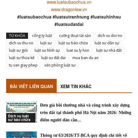
www.luatsubaochua.vn
www.dragonlaw.vn
#luatsubaochua #luatsutranhtung #luatsuhinhsu
#luatsudatdai
TỪ KHÓA
công ty luật
cưỡng đoạt tài sản
dich vu doi no
dich vu thu no
luật sư
luật sư bào chữa
luật sư dân sự
luật sư giỏi
luật sư hình sự
luat su ly hon
luật sư nhà đất
luật sư thừa kế
luật sư đất đai
mua ban du an
tu van giay phep
văn phòng luật sư
BÀI VIẾT LIÊN QUAN
XEM TIN KHÁC
Đơn giá bồi thường nhà và công trình xây dựng
trên đất tại thành phố Hà Nội năm 2026: Những
Dịch vụ luật
sư bào chữa
điểm người dân cần...
Thông tư 63/2026/TT-BCA quy định chi tiết về