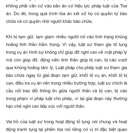
không phải căn cứ vào bản án có hiệu lực pháp luật của Tòa
án. Do đó, trong quá trình tòa án xét xử họ có quyền tự bào
chữa và có quyền nhờ người khác bào chữa.
Khi bị tạm giữ, tạm giam nhiều người rơi vào tình trạng khủng
hoảng tinh thần trầm trọng. Vì vậy, luật sư tham gia tố tụng
trong vụ án hình sự không chỉ giúp đỡ nghi can về mặt pháp lý
mà còn giúp đỡ, động viên tinh thần giúp bị can, bị cáo vượt
qua khủng hoảng tâm lý. Luật pháp cho phép luật sư tham gia
bào chữa ngay từ giai đoạn tạm giữ, khởi tố vụ án, khởi tố bị
can, điều tra vụ án nên trong nhiều trường hợp, luật sư chính là
cầu nối trao đổi thông tin giữa người thân và bị can, bị cáo
trong phạm vi pháp luật cho phép, vì tại giai đoạn này thường
hạn chế nghi can tiếp xúc với người thân.
Vai trò của luật sư trong hoạt động tố tụng nói chung và hoạt
động tranh tụng tại phiên tòa nói riêng có vị trí đặc biệt quan