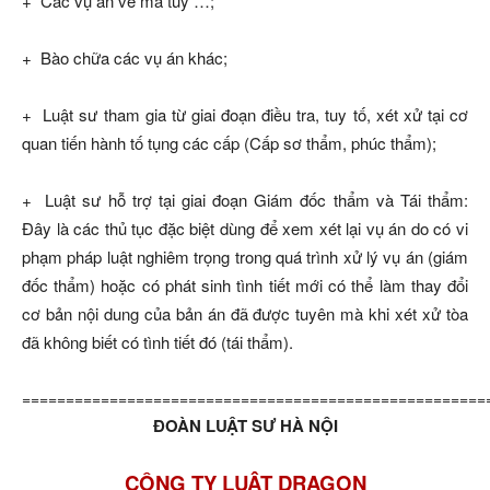
+ Các vụ án về ma tuý …;
+ Bào chữa các vụ án khác;
+ Luật sư tham gia từ giai đoạn điều tra, tuy tố, xét xử tại cơ
quan tiến hành tố tụng các cấp (Cấp sơ thẩm, phúc thẩm);
+ Luật sư hỗ trợ tại giai đoạn Giám đốc thẩm và Tái thẩm:
Đây là các thủ tục đặc biệt dùng để xem xét lại vụ án do có vi
phạm pháp luật nghiêm trọng trong quá trình xử lý vụ án (giám
đốc thẩm) hoặc có phát sinh tình tiết mới có thể làm thay đổi
cơ bản nội dung của bản án đã được tuyên mà khi xét xử tòa
đã không biết có tình tiết đó (tái thẩm).
=====================================================
ĐOÀN LUẬT SƯ HÀ NỘI
CÔNG TY LUẬT DRAGON