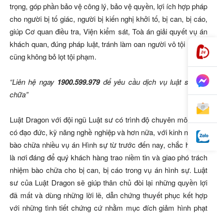
trọng, góp phần bảo vệ công lý, bảo vệ quyền, lợi ích hợp pháp
cho người bị tố giác, người bị kiến nghị khởi tố, bị can, bị cáo,
giúp Cơ quan điều tra, Viện kiểm sát, Toà án giải quyết vụ án
khách quan, đúng pháp luật, tránh làm oan người vô tội nhưng
cũng không bỏ lọt tội phạm.
“Liên hệ ngay
1900.599.979
để yêu cầu dịch vụ luật sư bào
chữa”
Luật Dragon với đội ngũ Luật sư có trình độ chuyên môn cao,
có đạo đức, kỹ năng nghề nghiệp và hơn nữa, với kinh nghiệm
bào chữa nhiều vụ án Hình sự từ trước đến nay, chắc hẳn sẽ
là nơi đáng để quý khách hàng trao niềm tin và giao phó trách
nhiệm bào chữa cho bị can, bị cáo trong vụ án hình sự. Luật
sư của Luật Dragon sẽ giúp thân chủ đòi lại những quyền lợi
đã mất và dùng những lời lẽ, dẫn chứng thuyết phục kết hợp
với những tình tiết chứng cứ nhằm mục đích giảm hình phạt