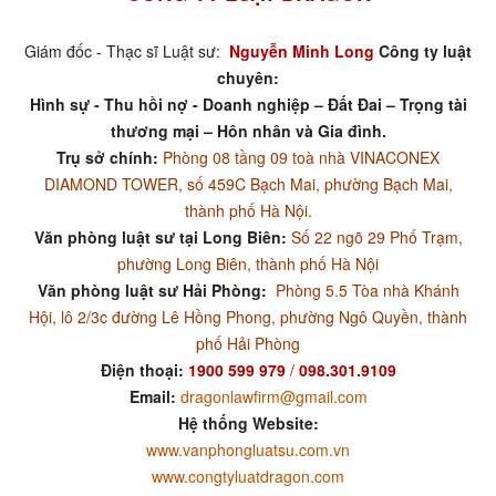
Giám đốc - Thạc sĩ Luật sư:
Nguyễn Minh Long
Công ty luật
chuyên:
Hình sự - Thu hồi nợ - Doanh nghiệp – Đất Đai – Trọng tài
thương mại – Hôn nhân và Gia đình.
Trụ sở chính:
Phòng 08 tầng 09 toà nhà VINACONEX
DIAMOND TOWER, số 459C Bạch Mai, phường Bạch Mai,
thành phố Hà Nội.
Văn phòng luật sư tại Long Biên:
Số 22 ngõ 29 Phố Trạm,
phường Long Biên, thành phố Hà Nội
Văn phòng luật sư Hải Phòng:
Phòng 5.5 Tòa nhà Khánh
Hội, lô 2/3c đường Lê Hồng Phong, phường Ngô Quyền, thành
phố Hải Phòng
Điện thoại:
1900 599 979
/
098.301.9109
Email:
dragonlawfirm@gmail.com
Hệ thống Website:
www.vanphongluatsu.com.vn
www.congtyluatdragon.com