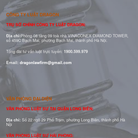
CÔNG TY LUẬT DRAGON
TRỤ SỞ CHÍNH CÔNG TY LUẬT DRAGON:
Địa chỉ:
Phòng 08 tầng 09 toà nhà VINACONEX DIAMOND TOWER,
số 459C Bạch Mai, phường Bạch Mai, thành phố Hà Nội.
Tổng đài tư vấn luật trực tuyến:
1900.599.979
Email:
dragonlawfirm@gmail.com
VĂN PHÒNG ĐẠI DIỆN
VĂN PHÒNG LUẬT SƯ TẠI QUẬN LONG BIÊN:
Địa chỉ:
Số 22 ngõ 29 Phố Trạm, phường Long Biên, thành phố Hà
Nội
VĂN PHÒNG LUẬT SƯ HẢI PHÒNG: