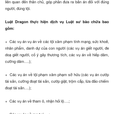
liên quan đến thân chủ, góp phần đưa ra bản án đối với đúng
người, đúng tội.
Luật Dragon thực hiện dịch vụ Luật sư bào chữa bao
gồm:
+ Các vụ án vụ án về các tội xâm phạm tính mạng, sức khoẻ,
nhân phẩm, danh dự của con người (các vụ án giết người, đe
doạ giết người, cố ý gây thương tích, các vụ án về hiếp dâm,
cưỡng dâm….);
+ Các vụ án về tội phạm xâm phạm sở hữu (các vụ án cướp
tài sản, cưỡng đoạt tài sản, cướp giật, trộm cắp, lừa đảo chiếm
đoạt tài sản….);
+ Các vụ án về tham ô, nhận hối lộ….;