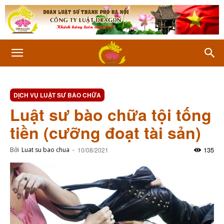
DỊCH VỤ LUẬT SƯ BÀO CHỮA
Luật sư bào chữa tội tống
tiền (cưỡng đoạt tài sản)
135
Bởi
Luat su bao chua
-
10/08/2021