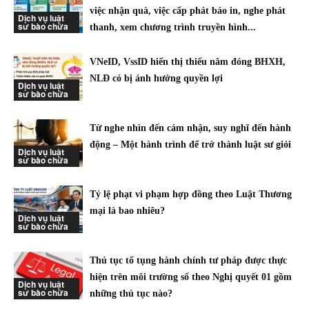
việc nhận quà, việc cấp phát báo in, nghe phát
Dịch vụ luật
sư bào chữa
thanh, xem chương trình truyền hình...
VNeID, VssID hiển thị thiếu năm đóng BHXH,
NLĐ có bị ảnh hưởng quyền lợi
Dịch vụ luật
sư bào chữa
Từ nghe nhìn đến cảm nhận, suy nghĩ đến hành
động – Một hành trình để trở thành luật sư giỏi
Dịch vụ luật
sư bào chữa
Tỷ lệ phạt vi phạm hợp đồng theo Luật Thương
mại là bao nhiêu?
Dịch vụ luật
sư bào chữa
Thủ tục tố tụng hành chính tư pháp được thực
hiện trên môi trường số theo Nghị quyết 01 gồm
Dịch vụ luật
sư bào chữa
những thủ tục nào?