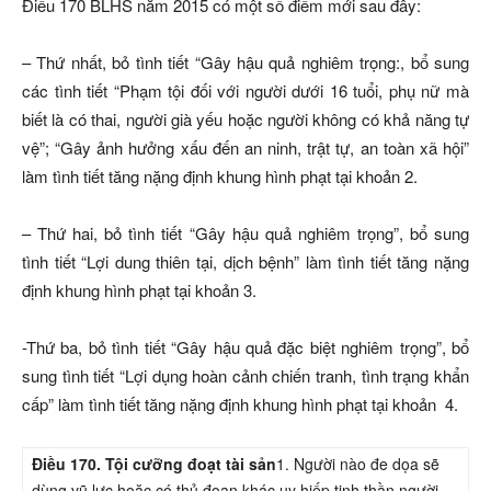
Điều 170 BLHS năm 2015 có một số điểm mới sau đây:
– Thứ nhất, bỏ tình tiết “Gây hậu quả nghiêm trọng:, bổ sung
các tình tiết “Phạm tội đối với người dưới 16 tuổi, phụ nữ mà
biết là có thai, người già yếu hoặc người không có khả năng tự
vệ”; “Gây ảnh hưởng xấu đến an ninh, trật tự, an toàn xã hội”
làm tình tiết tăng nặng định khung hình phạt tại khoản 2.
– Thứ hai, bỏ tình tiết “Gây hậu quả nghiêm trọng”, bổ sung
tình tiết “Lợi dung thiên tại, dịch bệnh” làm tình tiết tăng nặng
định khung hình phạt tại khoản 3.
-Thứ ba, bỏ tình tiết “Gây hậu quả đặc biệt nghiêm trọng”, bổ
sung tình tiết “Lợi dụng hoàn cảnh chiến tranh, tình trạng khẩn
cấp” làm tình tiết tăng nặng định khung hình phạt tại khoản 4.
Điều 170. Tội cưỡng đoạt tài sản
1. Người nào đe dọa sẽ
dùng vũ lực hoặc có thủ đoạn khác uy hiếp tinh thần người