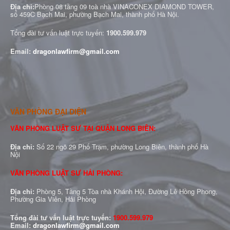
Địa chỉ:
Phòng 08 tầng 09 toà nhà VINACONEX DIAMOND TOWER,
số 459C Bạch Mai, phường Bạch Mai, thành phố Hà Nội.
Tổng đài tư vấn luật trực tuyến:
1900.599.979
Email:
dragonlawfirm@gmail.com
VĂN PHÒNG ĐẠI DIỆN
VĂN PHÒNG LUẬT SƯ TẠI QUẬN LONG BIÊN:
Địa chỉ:
Số 22 ngõ 29 Phố Trạm, phường Long Biên, thành phố Hà
Nội
VĂN PHÒNG LUẬT SƯ HẢI PHÒNG:
Địa chỉ:
Phòng 5, Tầng 5 Tòa nhà Khánh Hội, Đường Lê Hồng Phong,
Phường Gia Viên, Hải Phòng
Tổng đài tư vấn luật trực tuyến:
1900.599.979
Email:
dragonlawfirm@gmail.com