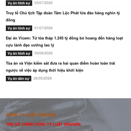
03/07/2026
Vụ án hình sự
Truy tố Chủ tịch Tập đoàn Tâm Lộc Phát lừa đảo hàng nghìn tỷ
đồng
01/07/2026
Vụ án hình sự
Đại án Vicem: Từ tòa tháp 1.245 tỷ đồng bỏ hoang đến hàng loạt
cựu lãnh đạo vướng lao lý
03/06/2026
Vụ án hình sự
Tòa án và Viện kiểm sát đưa ra hai quan điểm hoàn toàn trái
ngược về việc áp dụng thời hiệu khởi kiện
26/05/2026
Vụ án dân sự
CÔNG TY LUẬT DRAGON
TRỤ SỞ CHÍNH CÔNG TY LUẬT DRAGON: