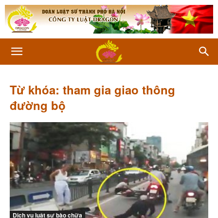
Từ khóa: tham gia giao thông
đường bộ
Dịch vụ luật sư bào chữa