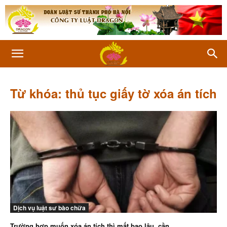
Từ khóa: thủ tục giấy tờ xóa án tích
Dịch vụ luật sư bào chữa
Trường hợp muốn xóa án tích thì mất bao lâu, cần...