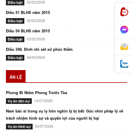
02/02/2026
Điều luật
Điều 51 BLHS năm 2015
02/02/2026
Điều luật
Điều 54 BLHS năm 2015
02/02/2026
Điều luật
Điều 348. Đình chỉ xét xử phúc thẩm
04/04/2024
Điều luật
ÁN LỆ
Phong Bì Niêm Phong Trước Tòa
14/07/2026
Vụ án dân sự
Nam bác sĩ trong vụ ly hôn nghìn tỷ bị bắt: Góc nhìn pháp lý về
trách nhiệm hình sự và quyền lợi của người bị hại
03/07/2026
Vụ án hình sự