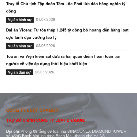
Truy tố Chủ tịch Tập đoàn Tâm Lộc Phát lừa đảo hàng nghìn tỷ
đồng
01/07/2026
Vụ án hình sự
Đại án Vicem: Từ tòa tháp 1.245 tỷ đồng bỏ hoang đến hàng loạt
cựu lãnh đạo vướng lao lý
03/06/2026
Vụ án hình sự
Tòa án và Viện kiểm sát đưa ra hai quan điểm hoàn toàn trái
ngược về việc áp dụng thời hiệu khởi kiện
26/05/2026
Vụ án dân sự
CÔNG TY LUẬT DRAGON
TRỤ SỞ CHÍNH CÔNG TY LUẬT DRAGON:
Địa chỉ:
Phòng 08 tầng 09 toà nhà VINACONEX DIAMOND TOWER,
số 459C Bạch Mai, phường Bạch Mai, thành phố Hà Nội.