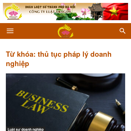
Từ khóa: thủ tục pháp lý doanh
nghiệp
Luật sư doanh nghiệp