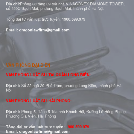
Địa chỉ:
Phòng 08 tầng 09 toà nhà VINACONEX DIAMOND TOWER,
số 459C Bạch Mai, phường Bạch Mai, thành phố Hà Nội.
Tổng đài tư vấn luật trực tuyến:
1900.599.979
Email:
dragonlawfirm@gmail.com
VĂN PHÒNG ĐẠI DIỆN
VĂN PHÒNG LUẬT SƯ TẠI QUẬN LONG BIÊN:
Địa chỉ:
Số 22 ngõ 29 Phố Trạm, phường Long Biên, thành phố Hà
Nội
VĂN PHÒNG LUẬT SƯ HẢI PHÒNG:
Địa chỉ:
Phòng 5, Tầng 5 Tòa nhà Khánh Hội, Đường Lê Hồng Phong,
Phường Gia Viên, Hải Phòng
Tổng đài tư vấn luật trực tuyến:
1900.599.979
Email:
dragonlawfirm@gmail.com