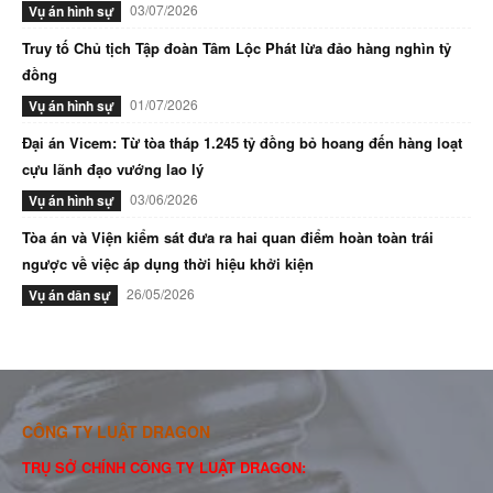
03/07/2026
Vụ án hình sự
Truy tố Chủ tịch Tập đoàn Tâm Lộc Phát lừa đảo hàng nghìn tỷ
đồng
01/07/2026
Vụ án hình sự
Đại án Vicem: Từ tòa tháp 1.245 tỷ đồng bỏ hoang đến hàng loạt
cựu lãnh đạo vướng lao lý
03/06/2026
Vụ án hình sự
Tòa án và Viện kiểm sát đưa ra hai quan điểm hoàn toàn trái
ngược về việc áp dụng thời hiệu khởi kiện
26/05/2026
Vụ án dân sự
CÔNG TY LUẬT DRAGON
TRỤ SỞ CHÍNH CÔNG TY LUẬT DRAGON: