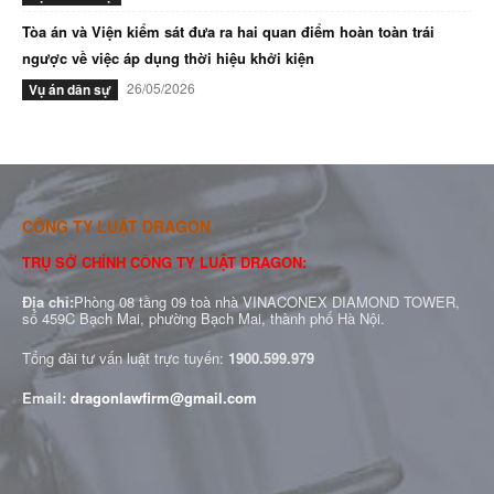
Tòa án và Viện kiểm sát đưa ra hai quan điểm hoàn toàn trái
ngược về việc áp dụng thời hiệu khởi kiện
26/05/2026
Vụ án dân sự
CÔNG TY LUẬT DRAGON
TRỤ SỞ CHÍNH CÔNG TY LUẬT DRAGON:
Địa chỉ:
Phòng 08 tầng 09 toà nhà VINACONEX DIAMOND TOWER,
số 459C Bạch Mai, phường Bạch Mai, thành phố Hà Nội.
Tổng đài tư vấn luật trực tuyến:
1900.599.979
Email:
dragonlawfirm@gmail.com