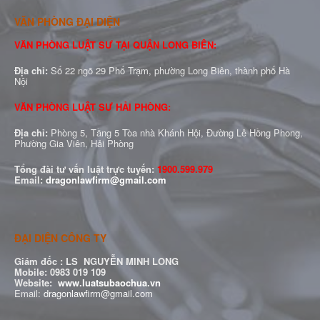
VĂN PHÒNG ĐẠI DIỆN
VĂN PHÒNG LUẬT SƯ TẠI QUẬN LONG BIÊN:
Địa chỉ:
Số 22 ngõ 29 Phố Trạm, phường Long Biên, thành phố Hà
Nội
VĂN PHÒNG LUẬT SƯ HẢI PHÒNG:
Địa chỉ:
Phòng 5, Tầng 5 Tòa nhà Khánh Hội, Đường Lê Hồng Phong,
Phường Gia Viên, Hải Phòng
Tổng đài tư vấn luật trực tuyến:
1900.599.979
Email:
dragonlawfirm@gmail.com
ĐẠI DIỆN CÔNG TY
Giám đốc :
LS NGUYỄN MINH LONG
Mobile: 0983 019 109
Website:
www.luatsubaochua.vn
Email:
dragonlawfirm@gmail.com