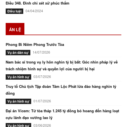
Điều 348. Đình chỉ xét xử phúc thẩm
04/04/2024
Điều luật
ÁN LỆ
Phong Bì Niêm Phong Trước Tòa
14/07/2026
Vụ án dân sự
Nam bác sĩ trong vụ ly hôn nghìn tỷ bị bắt: Góc nhìn pháp lý về
trách nhiệm hình sự và quyền lợi của người bị hại
03/07/2026
Vụ án hình sự
Truy tố Chủ tịch Tập đoàn Tâm Lộc Phát lừa đảo hàng nghìn tỷ
đồng
01/07/2026
Vụ án hình sự
Đại án Vicem: Từ tòa tháp 1.245 tỷ đồng bỏ hoang đến hàng loạt
cựu lãnh đạo vướng lao lý
03/06/2026
Vụ án hình sự