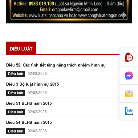
ĐIỀU LUẬT
Điều 52. Các tình tiết tăng nặng trách nhiệm hình sự
02/02/2026
Điều luật
Điều 3 Bộ luật hính sự 2015
02/02/2026
Điều luật
Điều 51 BLHS năm 2015
02/02/2026
Điều luật
Điều 54 BLHS năm 2015
02/02/2026
Điều luật