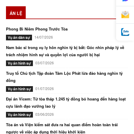
ÁN LỆ
Phong Bì Niêm Phong Trước Tòa
14/07/2026
Vụ án dân sự
Nam bác sĩ trong vụ ly hôn nghìn tỷ bị bắt: Góc nhìn pháp lý về
trách nhiệm hình sự và quyền lợi của người bị hại
03/07/2026
Vụ án hình sự
Truy tố Chủ tịch Tập đoàn Tâm Lộc Phát lừa đảo hàng nghìn tỷ
đồng
01/07/2026
Vụ án hình sự
Đại án Vicem: Từ tòa tháp 1.245 tỷ đồng bỏ hoang đến hàng loạt
cựu lãnh đạo vướng lao lý
03/06/2026
Vụ án hình sự
Tòa án và Viện kiểm sát đưa ra hai quan điểm hoàn toàn trái
ngược về việc áp dụng thời hiệu khởi kiện