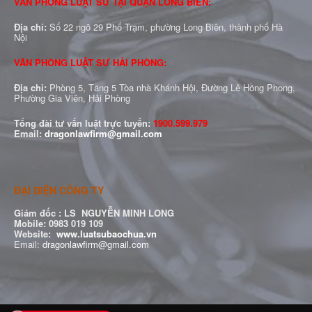
VĂN PHÒNG LUẬT SƯ TẠI QUẬN LONG BIÊN:
Địa chỉ:
Số 22 ngõ 29 Phố Trạm, phường Long Biên, thành phố Hà
Nội
VĂN PHÒNG LUẬT SƯ HẢI PHÒNG:
Địa chỉ:
Phòng 5, Tầng 5 Tòa nhà Khánh Hội, Đường Lê Hồng Phong,
Phường Gia Viên, Hải Phòng
Tổng đài tư vấn luật trực tuyến:
1900.599.979
Email:
dragonlawfirm@gmail.com
ĐẠI DIỆN CÔNG TY
Giám đốc :
LS NGUYỄN MINH LONG
Mobile: 0983 019 109
Website:
www.luatsubaochua.vn
Email:
dragonlawfirm@gmail.com