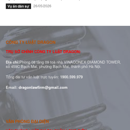
26/05/2026
Vụ án dân sự
CÔNG TY LUẬT DRAGON
TRỤ SỞ CHÍNH CÔNG TY LUẬT DRAGON:
Địa chỉ:
Phòng 08 tầng 09 toà nhà VINACONEX DIAMOND TOWER,
số 459C Bạch Mai, phường Bạch Mai, thành phố Hà Nội.
Tổng đài tư vấn luật trực tuyến:
1900.599.979
Email:
dragonlawfirm@gmail.com
VĂN PHÒNG ĐẠI DIỆN