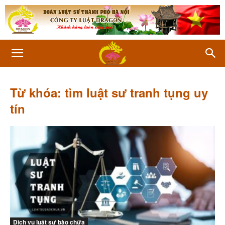
Từ khóa: tìm luật sư tranh tụng uy
tín
Dịch vụ luật sư bào chữa