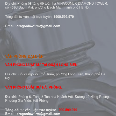
Địa chỉ:
Phòng 08 tầng 09 toà nhà VINACONEX DIAMOND TOWER,
số 459C Bạch Mai, phường Bạch Mai, thành phố Hà Nội.
Tổng đài tư vấn luật trực tuyến:
1900.599.979
Email:
dragonlawfirm@gmail.com
VĂN PHÒNG ĐẠI DIỆN
VĂN PHÒNG LUẬT SƯ TẠI QUẬN LONG BIÊN:
Địa chỉ:
Số 22 ngõ 29 Phố Trạm, phường Long Biên, thành phố Hà
Nội
VĂN PHÒNG LUẬT SƯ HẢI PHÒNG:
Địa chỉ:
Phòng 5, Tầng 5 Tòa nhà Khánh Hội, Đường Lê Hồng Phong,
Phường Gia Viên, Hải Phòng
Tổng đài tư vấn luật trực tuyến:
1900.599.979
Email:
dragonlawfirm@gmail.com