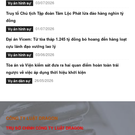
03/07/2026
Vụ án hình sự
Truy tố Chủ tịch Tập đoàn Tâm Lộc Phát lừa đảo hàng nghìn tỷ
đồng
01/07/2026
Vụ án hình sự
Đại án Vicem: Từ tòa tháp 1.245 tỷ đồng bỏ hoang đến hàng loạt
cựu lãnh đạo vướng lao lý
03/06/2026
Vụ án hình sự
Tòa án và Viện kiểm sát đưa ra hai quan điểm hoàn toàn trái
ngược về việc áp dụng thời hiệu khởi kiện
26/05/2026
Vụ án dân sự
CÔNG TY LUẬT DRAGON
TRỤ SỞ CHÍNH CÔNG TY LUẬT DRAGON: