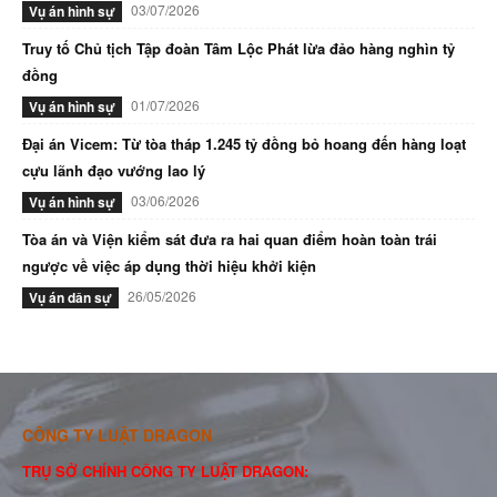
03/07/2026
Vụ án hình sự
Truy tố Chủ tịch Tập đoàn Tâm Lộc Phát lừa đảo hàng nghìn tỷ
đồng
01/07/2026
Vụ án hình sự
Đại án Vicem: Từ tòa tháp 1.245 tỷ đồng bỏ hoang đến hàng loạt
cựu lãnh đạo vướng lao lý
03/06/2026
Vụ án hình sự
Tòa án và Viện kiểm sát đưa ra hai quan điểm hoàn toàn trái
ngược về việc áp dụng thời hiệu khởi kiện
26/05/2026
Vụ án dân sự
CÔNG TY LUẬT DRAGON
TRỤ SỞ CHÍNH CÔNG TY LUẬT DRAGON: