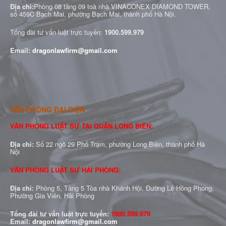
Địa chỉ:
Phòng 08 tầng 09 toà nhà VINACONEX DIAMOND TOWER,
số 459C Bạch Mai, phường Bạch Mai, thành phố Hà Nội.
Tổng đài tư vấn luật trực tuyến:
1900.599.979
Email:
dragonlawfirm@gmail.com
VĂN PHÒNG ĐẠI DIỆN
VĂN PHÒNG LUẬT SƯ TẠI QUẬN LONG BIÊN:
Địa chỉ:
Số 22 ngõ 29 Phố Trạm, phường Long Biên, thành phố Hà
Nội
VĂN PHÒNG LUẬT SƯ HẢI PHÒNG:
Địa chỉ:
Phòng 5, Tầng 5 Tòa nhà Khánh Hội, Đường Lê Hồng Phong,
Phường Gia Viên, Hải Phòng
Tổng đài tư vấn luật trực tuyến:
1900.599.979
Email:
dragonlawfirm@gmail.com