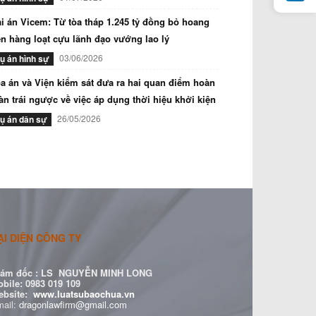
i án Vicem: Từ tòa tháp 1.245 tỷ đồng bỏ hoang
n hàng loạt cựu lãnh đạo vướng lao lý
03/06/2026
ụ án hình sự
a án và Viện kiểm sát đưa ra hai quan điểm hoàn
àn trái ngược về việc áp dụng thời hiệu khởi kiện
26/05/2026
ụ án dân sự
ẠI DIỆN CÔNG TY
ám đốc :
LS NGUYỄN MINH LONG
bile: 0983 019 109
ebsite:
www.luatsubaochua.vn
ail:
dragonlawfirm@gmail.com