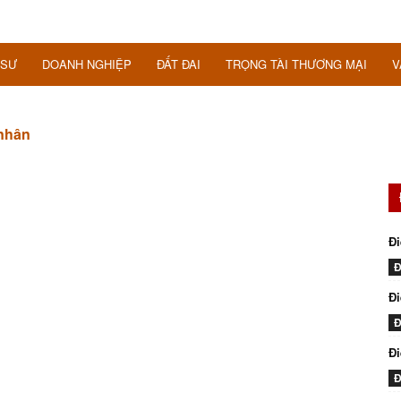
 SƯ
DOANH NGHIỆP
ĐẤT ĐAI
TRỌNG TÀI THƯƠNG MẠI
V
 nhân
Đi
Đ
Đi
Đ
Đ
Đ