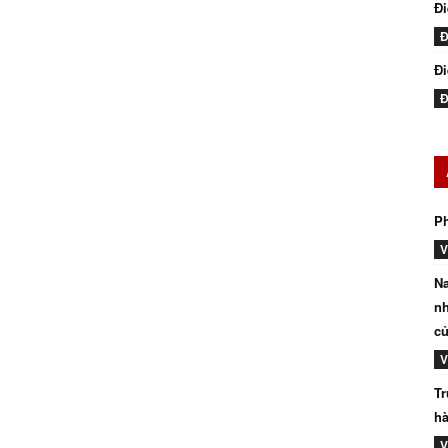
Đ
Đ
Đi
Đ
P
V
Na
nh
củ
V
Tr
hà
V