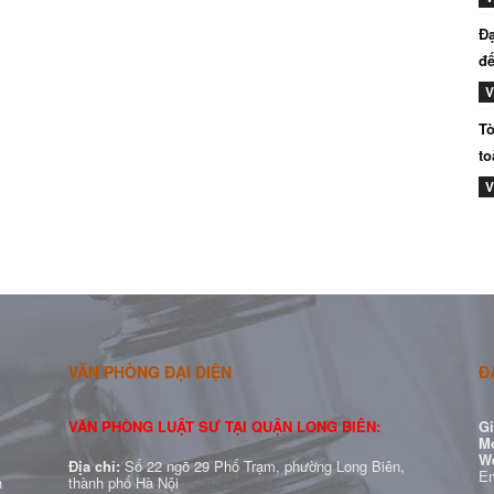
Đạ
đế
V
Tò
to
V
VĂN PHÒNG ĐẠI DIỆN
Đ
VĂN PHÒNG LUẬT SƯ TẠI QUẬN LONG BIÊN:
Gi
Mo
W
Địa chỉ:
Số 22 ngõ 29 Phố Trạm, phường Long Biên,
Em
h
thành phố Hà Nội