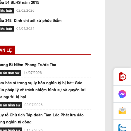
iều 54 BLHS năm 2015
02/02/2026
iều luật
ều 348. Đình chỉ xét xử phúc thẩm
04/04/2024
iều luật
ÁN LỆ
hong Bì Niêm Phong Trước Tòa
14/07/2026
ụ án dân sự
m bác sĩ trong vụ ly hôn nghìn tỷ bị bắt: Góc
ìn pháp lý về trách nhiệm hình sự và quyền lợi
a người bị hại
03/07/2026
ụ án hình sự
uy tố Chủ tịch Tập đoàn Tâm Lộc Phát lừa đảo
ng nghìn tỷ đồng
01/07/2026
ụ án hình sự