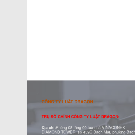
CÔNG TY LUẬT DRAGON
TRỤ SỞ CHÍNH CÔNG TY LUẬT DRAGON:
Địa chỉ:
Phòng 08 tầng 09 toà nhà VINACONEX
DIAMOND TOWER, số 459C Bạch Mai, phường Bạc