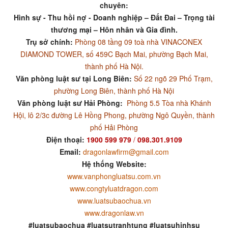
chuyên:
Hình sự - Thu hồi nợ - Doanh nghiệp – Đất Đai – Trọng tài
thương mại – Hôn nhân và Gia đình.
Trụ sở chính:
Phòng 08 tầng 09 toà nhà VINACONEX
DIAMOND TOWER, số 459C Bạch Mai, phường Bạch Mai,
thành phố Hà Nội.
Văn phòng luật sư tại Long Biên:
Số 22 ngõ 29 Phố Trạm,
phường Long Biên, thành phố Hà Nội
Văn phòng luật sư Hải Phòng:
Phòng 5.5 Tòa nhà Khánh
Hội, lô 2/3c đường Lê Hồng Phong, phường Ngô Quyền, thành
phố Hải Phòng
Điện thoại:
1900 599 979
/
098.301.9109
Email:
dragonlawfirm@gmail.com
Hệ thống Website:
www.vanphongluatsu.com.vn
www.congtyluatdragon.com
www.luatsubaochua.vn
www.dragonlaw.vn
#luatsubaochua #luatsutranhtung #luatsuhinhsu