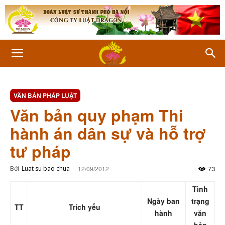
VĂN BẢN PHÁP LUẬT
Văn bản quy phạm Thi
hành án dân sự và hỗ trợ
tư pháp
73
Bởi
Luat su bao chua
-
12/09/2012
Tình
Ngày ban
trạng
TT
Trích yếu
hành
văn