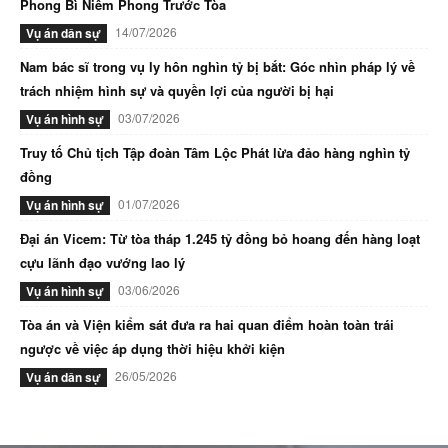
Phong Bì Niêm Phong Trước Tòa
14/07/2026
Vụ án dân sự
Nam bác sĩ trong vụ ly hôn nghìn tỷ bị bắt: Góc nhìn pháp lý về
trách nhiệm hình sự và quyền lợi của người bị hại
03/07/2026
Vụ án hình sự
Truy tố Chủ tịch Tập đoàn Tâm Lộc Phát lừa đảo hàng nghìn tỷ
đồng
01/07/2026
Vụ án hình sự
Đại án Vicem: Từ tòa tháp 1.245 tỷ đồng bỏ hoang đến hàng loạt
cựu lãnh đạo vướng lao lý
03/06/2026
Vụ án hình sự
Tòa án và Viện kiểm sát đưa ra hai quan điểm hoàn toàn trái
ngược về việc áp dụng thời hiệu khởi kiện
26/05/2026
Vụ án dân sự