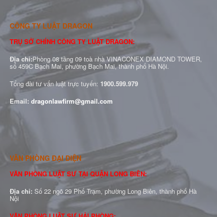
CÔNG TY LUẬT DRAGON
TRỤ SỞ CHÍNH CÔNG TY LUẬT DRAGON:
Địa chỉ:
Phòng 08 tầng 09 toà nhà VINACONEX DIAMOND TOWER,
số 459C Bạch Mai, phường Bạch Mai, thành phố Hà Nội.
Tổng đài tư vấn luật trực tuyến:
1900.599.979
Email:
dragonlawfirm@gmail.com
VĂN PHÒNG ĐẠI DIỆN
VĂN PHÒNG LUẬT SƯ TẠI QUẬN LONG BIÊN:
Địa chỉ:
Số 22 ngõ 29 Phố Trạm, phường Long Biên, thành phố Hà
Nội
VĂN PHÒNG LUẬT SƯ HẢI PHÒNG: