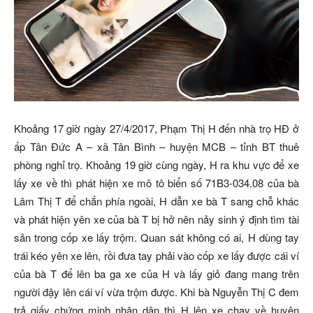
Khoảng 17 giờ ngày 27/4/2017, Phạm Thị H đến nhà trọ HĐ ở
ấp Tân Đức A – xã Tân Bình – huyện MCB – tỉnh BT thuê
phòng nghỉ trọ. Khoảng 19 giờ cùng ngày, H ra khu vực để xe
lấy xe về thì phát hiện xe mô tô biển số 71B3-034.08 của bà
Lâm Thị T để chắn phía ngoài, H dẫn xe bà T sang chỗ khác
và phát hiện yên xe của bà T bị hở nên nảy sinh ý định tìm tài
sản trong cốp xe lấy trộm. Quan sát không có ai, H dùng tay
trái kéo yên xe lên, rồi đưa tay phải vào cốp xe lấy được cái ví
của bà T để lên ba ga xe của H và lấy giỏ đang mang trên
người đậy lên cái ví vừa trộm được. Khi bà Nguyễn Thị C đem
trả giấy chứng minh nhân dân thì H lên xe chạy về huyện