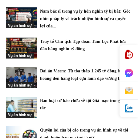
Nam bác sĩ trong vụ ly hôn nghìn tỷ bị bắt: Góc
nhìn pháp lý về trách nhiệm hình sự và quyền
Vụ án hình sự
lợi của...
Truy tố Chủ tịch Tập đoàn Tâm Lộc Phát lừa
đảo hàng nghìn tỷ đồng
Vụ án hình sự
Đại án Vicem: Từ tòa tháp 1.245 tỷ đồng bỏ
hoang đến hàng loạt cựu lãnh đạo vướng lao lý
Vụ án hình sự
Bản luật cứ bào chữa về tội Giả mạo trong công
tác
Vụ án hình sự
Quyền lợi của bị cáo trong vụ án hình sự về tội
danh buôn bán ma tuý là gì?