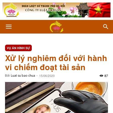
VỤ ÁN HÌNH SỰ
Xử lý nghiêm đối với hành
vi chiếm đoạt tài sản
87
Bởi
Luat su bao chua
-
15/06/2020