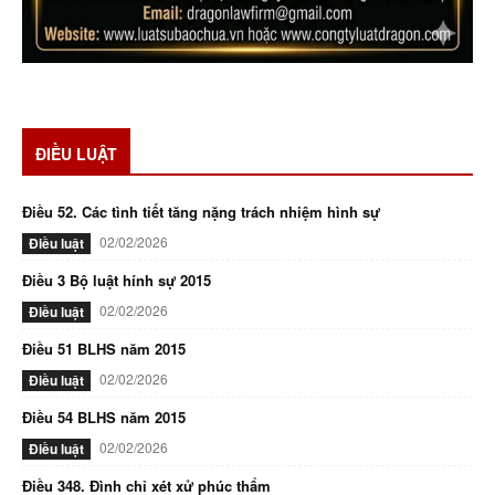
ĐIỀU LUẬT
Điều 52. Các tình tiết tăng nặng trách nhiệm hình sự
02/02/2026
Điều luật
Điều 3 Bộ luật hính sự 2015
02/02/2026
Điều luật
Điều 51 BLHS năm 2015
02/02/2026
Điều luật
Điều 54 BLHS năm 2015
02/02/2026
Điều luật
Điều 348. Đình chỉ xét xử phúc thẩm