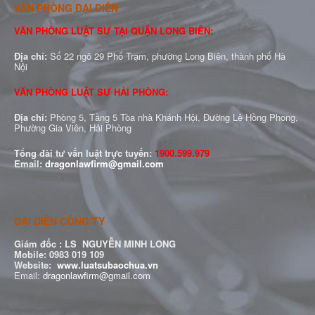
VĂN PHÒNG ĐẠI DIỆN
VĂN PHÒNG LUẬT SƯ TẠI QUẬN LONG BIÊN:
Địa chỉ:
Số 22 ngõ 29 Phố Trạm, phường Long Biên, thành phố Hà
Nội
VĂN PHÒNG LUẬT SƯ HẢI PHÒNG:
Địa chỉ:
Phòng 5, Tầng 5 Tòa nhà Khánh Hội, Đường Lê Hồng Phong,
Phường Gia Viên, Hải Phòng
Tổng đài tư vấn luật trực tuyến:
1900.599.979
Email:
dragonlawfirm@gmail.com
ĐẠI DIỆN CÔNG TY
Giám đốc :
LS NGUYỄN MINH LONG
Mobile: 0983 019 109
Website:
www.luatsubaochua.vn
Email:
dragonlawfirm@gmail.com