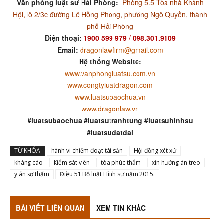
Văn phòng luật sư Hải Phòng:
Phòng 5.5 Tòa nhà Khánh
Hội, lô 2/3c đường Lê Hồng Phong, phường Ngô Quyền, thành
phố Hải Phòng
Điện thoại:
1900 599 979
/
098.301.9109
Email:
dragonlawfirm@gmail.com
Hệ thống Website:
www.vanphongluatsu.com.vn
www.congtyluatdragon.com
www.luatsubaochua.vn
www.dragonlaw.vn
#luatsubaochua #luatsutranhtung #luatsuhinhsu
#luatsudatdai
TỪ KHÓA
hành vi chiếm đoạt tài sản
Hội đồng xét xử
kháng cáo
Kiểm sát viên
tòa phúc thẩm
xin hưởng án treo
y án sơ thẩm
Điều 51 Bộ luật Hình sự năm 2015.
BÀI VIẾT LIÊN QUAN
XEM TIN KHÁC