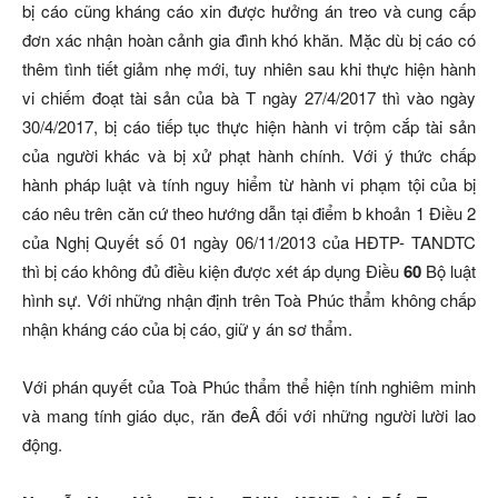
bị cáo cũng kháng cáo xin được hưởng án treo và cung cấp
đơn xác nhận hoàn cảnh gia đình khó khăn. Mặc dù bị cáo có
thêm tình tiết giảm nhẹ mới, tuy nhiên sau khi thực hiện hành
vi chiếm đoạt tài sản của bà T ngày 27/4/2017 thì vào ngày
30/4/2017, bị cáo tiếp tục thực hiện hành vi trộm cắp tài sản
của người khác và bị xử phạt hành chính. Với ý thức chấp
hành pháp luật và tính nguy
hiểm từ hành vi phạm tội của bị
cáo nêu trên căn cứ theo hướng dẫn tại điểm b khoản 1 Điều 2
của Nghị Quyết số 01 ngày 06/11/2013 của HĐTP- TANDTC
thì bị cáo không đủ điều kiện được xét áp dụng Điều
60
Bộ luật
hình sự. Với những nhận định trên Toà Phúc thẩm không chấp
nhận kháng cáo của bị cáo, giữ y án sơ thẩm.
Với phán quyết của Toà Phúc thẩm thể hiện tính nghiêm minh
và mang tính giáo dục, răn đeÂ đối với những người lười lao
động.