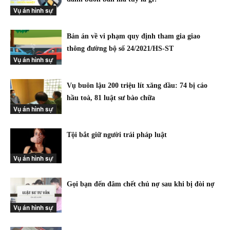
Vụ án hình sự
Bản án về vi phạm quy định tham gia giao
thông đường bộ số 24/2021/HS-ST
Vụ án hình sự
Vụ buôn lậu 200 triệu lít xăng dầu: 74 bị cáo
hầu toà, 81 luật sư bào chữa
Vụ án hình sự
Tội bắt giữ người trái pháp luật
Vụ án hình sự
Gọi bạn đến đâm chết chủ nợ sau khi bị đòi nợ
Vụ án hình sự