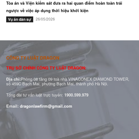
Tòa án và Viện kiểm sát đưa ra hai quan điểm hoàn toàn trái
ngược về việc áp dụng thời hiệu khởi kiện
26/05/2026
Vụ án dân sự
CÔNG TY LUẬT DRAGON
TRỤ SỞ CHÍNH CÔNG TY LUẬT DRAGON:
Địa chỉ:
Phòng 08 tầng 09 toà nhà VINACONEX DIAMOND TOWER,
số 459C Bạch Mai, phường Bạch Mai, thành phố Hà Nội.
Tổng đài tư vấn luật trực tuyến:
1900.599.979
Email:
dragonlawfirm@gmail.com