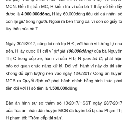
MCN. Đến thị trấn MC, H kiểm tra ví của bà T thấy số tiền lấy
được là
4.960.000đồng,
H lấy 60.000đồng tiêu xài cá nhân, số
còn lại giữ trong người. Ngoài ra bên trong cái ví còn có giấy tờ
tùy thân của bà T.
Ngày 30/4/2017, cũng tại nhà trọ H Đ, với hành vi tương tự như
trên, H lấy được 01 cái ví
(trị giá
100.000đồng
)
của bà Nguyễn
Thị C trong cốp xe, hành vi của H bị N
(con bà C)
phát hiện
báo cơ quan chức năng xử lý. Đối với hành vi này do tài sản
không đủ định lượng nên vào ngày 12/6/2017 Công an huyện
MCB ra Quyết định xử phạt hành chính bằng hình thức phạt
tiền đối với H số tiền là
1.500.000đồng
.
Bản án hình sự sơ thẩm số 13/2017/HSST ngày 28/7/2017
của Tòa án nhân dân huyện MCB đã tuyên bố bị cáo Phạm Thị
H phạm tội: “Trộm cắp tài sản”.