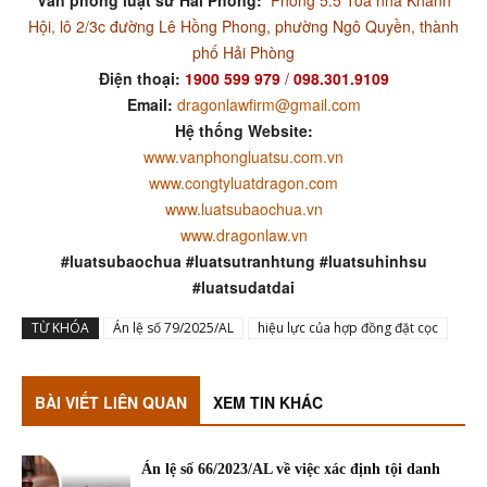
Văn phòng luật sư Hải Phòng:
Phòng 5.5 Tòa nhà Khánh
Hội, lô 2/3c đường Lê Hồng Phong, phường Ngô Quyền, thành
phố Hải Phòng
Điện thoại:
1900 599 979
/
098.301.9109
Email:
dragonlawfirm@gmail.com
Hệ thống Website:
www.vanphongluatsu.com.vn
www.congtyluatdragon.com
www.luatsubaochua.vn
www.dragonlaw.vn
#luatsubaochua #luatsutranhtung #luatsuhinhsu
#luatsudatdai
TỪ KHÓA
Án lệ số 79/2025/AL
hiệu lực của hợp đồng đặt cọc
BÀI VIẾT LIÊN QUAN
XEM TIN KHÁC
Án lệ số 66/2023/AL về việc xác định tội danh