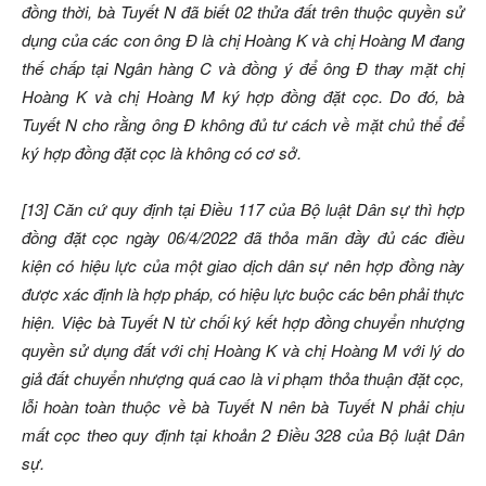
đồng thời, bà Tuyết N đã biết 02 thửa đất trên thuộc quyền sử
dụng của các con ông Đ là chị Hoàng K và chị Hoàng M đang
thế chấp tại Ngân hàng C và đồng ý để ông Đ thay mặt chị
Hoàng K và chị Hoàng M ký hợp đồng đặt cọc. Do đó, bà
Tuyết N cho rằng ông Đ không đủ tư cách về mặt chủ thể để
ký hợp đồng đặt cọc là không có cơ sở.
[13] Căn cứ quy định tại Điều 117 của Bộ luật Dân sự thì hợp
đồng đặt cọc ngày 06/4/2022 đã thỏa mãn đầy đủ các điều
kiện có hiệu lực của một giao dịch dân sự nên hợp đồng này
được xác định là hợp pháp, có hiệu lực buộc các bên phải thực
hiện. Việc bà Tuyết N từ chối ký kết hợp đồng chuyển nhượng
quyền sử dụng đất với chị Hoàng K và chị Hoàng M với lý do
giả đất chuyển nhượng quá cao là vi phạm thỏa thuận đặt cọc,
lỗi hoàn toàn thuộc về bà Tuyết N nên bà Tuyết N phải chịu
mất cọc theo quy định tại khoản 2 Điều 328 của Bộ luật Dân
sự.