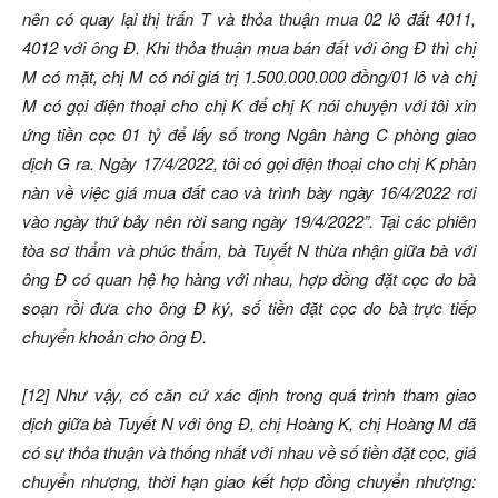
nên có quay lại thị trấn T và thỏa thuận mua 02 lô đất 4011,
4012 với ông Đ. Khi thỏa thuận mua bán đất với ông Đ thì chị
M có mặt, chị M có nói giá trị 1.500.000.000 đồng/01 lô và chị
M có gọi điện thoại cho chị K để chị K nói chuyện với tôi xin
ứng tiền cọc 01 tỷ để lấy số trong Ngân hàng C phòng giao
dịch G ra. Ngày 17/4/2022, tôi có gọi điện thoại cho chị K phàn
nàn về việc giá mua đất cao và trình bày ngày 16/4/2022 rơi
vào ngày thứ bảy nên rời sang ngày 19/4/2022”. Tại các phiên
tòa sơ thẩm và phúc thẩm, bà Tuyết N thừa nhận giữa bà với
ông Đ có quan hệ họ hàng với nhau, hợp đồng đặt cọc do bà
soạn rồi đưa cho ông Đ ký, số tiền đặt cọc do bà trực tiếp
chuyển khoản cho ông Đ.
[12] Như vậy, có căn cứ xác định trong quá trình tham giao
dịch giữa bà Tuyết N với ông Đ, chị Hoàng K, chị Hoàng M đã
có sự thỏa thuận và thống nhất với nhau về số tiền đặt cọc, giá
chuyển nhượng, thời hạn giao kết hợp đồng chuyển nhượng: