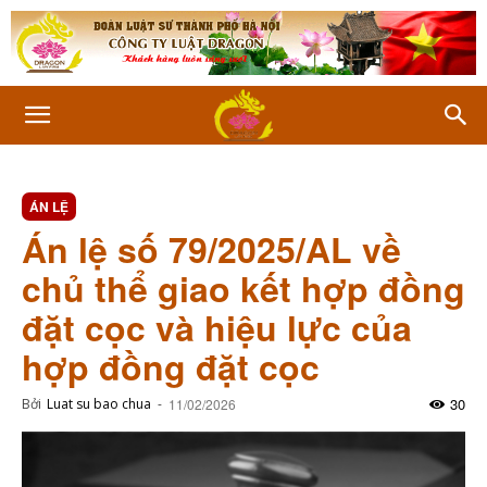
ÁN LỆ
Án lệ số 79/2025/AL về
chủ thể giao kết hợp đồng
đặt cọc và hiệu lực của
hợp đồng đặt cọc
30
Bởi
Luat su bao chua
-
11/02/2026