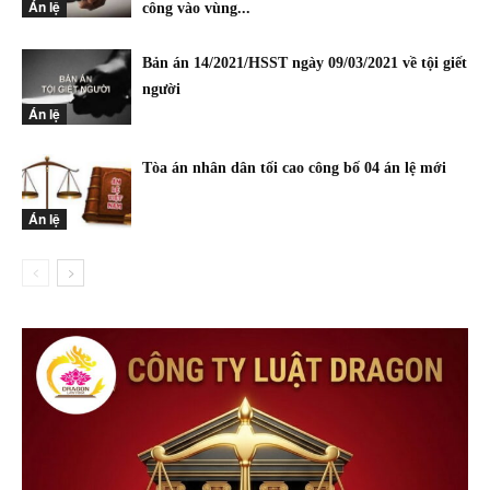
Án lệ
công vào vùng...
Bản án 14/2021/HSST ngày 09/03/2021 về tội giết
người
Án lệ
Tòa án nhân dân tối cao công bố 04 án lệ mới
Án lệ