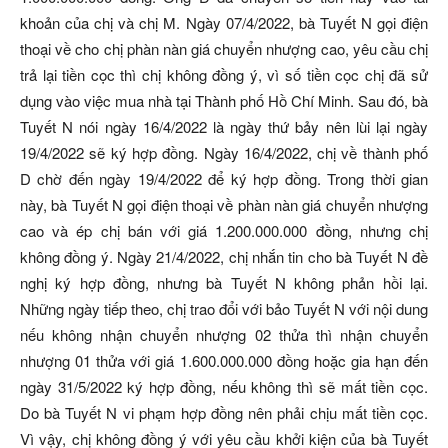
khoản của chị và chị M. Ngày 07/4/2022, bà Tuyết N gọi điện
thoại về cho chị phàn nàn giá chuyển nhượng cao, yêu cầu chị
trả lại tiền cọc thì chị không đồng ý, vì số tiền cọc chị đã sử
dụng vào việc mua nhà tại Thành phố Hồ Chí Minh. Sau đó, bà
Tuyết N nói ngày 16/4/2022 là ngày thứ bảy nên lùi lại ngày
19/4/2022 sẽ ký hợp đồng. Ngày 16/4/2022, chị về thành phố
D chờ đến ngày 19/4/2022 để ký hợp đồng. Trong thời gian
này, bà Tuyết N gọi điện thoại về phàn nàn giá chuyển nhượng
cao và ép chị bán với giá 1.200.000.000 đồng, nhưng chị
không đồng ý. Ngày 21/4/2022, chị nhắn tin cho bà Tuyết N đề
nghị ký hợp đồng, nhưng bà Tuyết N không phản hồi lại.
Những ngày tiếp theo, chị trao đổi với bảo Tuyết N với nội dung
nếu không nhận chuyển nhượng 02 thửa thì nhận chuyển
nhượng 01 thửa với giá 1.600.000.000 đồng hoặc gia hạn đến
ngày 31/5/2022 ký hợp đồng, nếu không thì sẽ mất tiền cọc.
Do bà Tuyết N vi phạm hợp đồng nên phải chịu mất tiền cọc.
Vì vậy, chị không đồng ý với yêu cầu khởi kiện của bà Tuyết