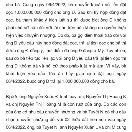
cho bà. Cùng ngày 06/4/2022, bà chuyển khoản số tiền đặt
cọc 1.000.000.000 đồng cho ông Đ. Sau khi ký hợp đồng đặt
cọc, bà tham khảo ý kiến luật sư thì được biết ông Đ không
phải chủ sở hữu đối với tài sản trên nên không có quyền thực
hiện việc chuyển nhượng. Do đó, bà gọi điện thoại trao đổi với
ông Đ yêu cầu hủy hợp đồng đặt cọc, trả lại tiền cọc cho bả thì
được ông Đ đồng ý, thời điểm đó ông Đ đang ở Mỹ. Tuy nhiên,
sau đó bà tiếp tục liên lạc với ông Đ yêu cầu trả lại tiền cọc thì
ông Đ không trả và nói cứ theo pháp luật mà làm. Vì vậy, bà
khởi kiện yêu cầu Tòa án hủy giao dịch đặt cọc ngày
06/4/2022, buộc ông Đ trả lại 1.000.000.000 đồng cho bà.
Bị đơn ông Nguyễn Xuân Đ trình bày: chị Nguyễn Thị Hoàng K
và chị Nguyễn Thị Hoàng M là con ruột của ông. Do các con
của ông có nhu cầu chuyển nhượng và bà Tuyết N có nhu cầu
nhận chuyển nhượng đối với 02 thửa đất trên nên vào ngày
06/4/2022, ông, bà Tuyết N, anh Nguyễn Xuân L và chị M cùng