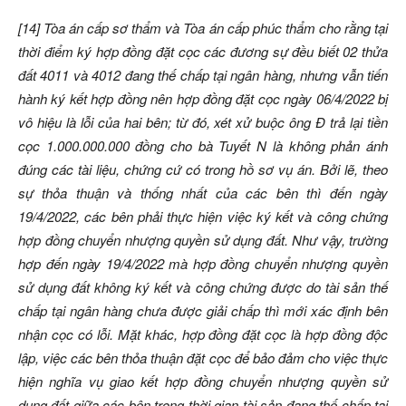
[14] Tòa án cấp sơ thẩm và Tòa án cấp phúc thẩm cho rằng tại
thời điểm ký hợp đồng đặt cọc các đương sự đều biết 02 thửa
đất 4011 và 4012 đang thế chấp tại ngân hàng, nhưng vẫn tiến
hành ký kết hợp đồng nên hợp đồng đặt cọc ngày 06/4/2022 bị
vô hiệu là lỗi của hai bên; từ đó, xét xử buộc ông Đ trả lại tiền
cọc 1.000.000.000 đồng cho bà Tuyết N là không phản ánh
đúng các tài liệu, chứng cứ có trong hồ sơ vụ án. Bởi lẽ, theo
sự thỏa thuận và thống nhất của các bên thì đến ngày
19/4/2022, các bên phải thực hiện việc ký kết và công chứng
hợp đồng chuyển nhượng quyền sử dụng đất. Như vậy, trường
hợp đến ngày 19/4/2022 mà hợp đồng chuyển nhượng quyền
sử dụng đất không ký kết và công chứng được do tài sản thế
chấp tại ngân hàng chưa được giải chấp thì mới xác định bên
nhận cọc có lỗi. Mặt khác, hợp đồng đặt cọc là hợp đồng độc
lập, việc các bên thỏa thuận đặt cọc để bảo đảm cho việc thực
hiện nghĩa vụ giao kết hợp đồng chuyển nhượng quyền sử
dụng đất giữa các bên trong thời gian tài sản đang thế chấp tại