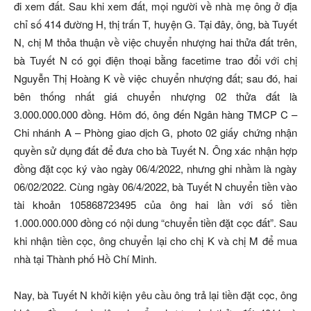
đi xem đất. Sau khi xem đất, mọi người về nhà mẹ ông ở địa
chỉ số 414 đường H, thị trấn T, huyện G. Tại đây, ông, bà Tuyết
N, chị M thỏa thuận về việc chuyển nhượng hai thửa đất trên,
bà Tuyết N có gọi điện thoại bằng facetime trao đổi với chị
Nguyễn Thị Hoàng K về việc chuyển nhượng đất; sau đó, hai
bên thống nhất giá chuyển nhượng 02 thửa đất là
3.000.000.000 đồng. Hôm đó, ông đến Ngân hàng TMCP C –
Chi nhánh A – Phòng giao dịch G, photo 02 giấy chứng nhận
quyền sử dụng đất để đưa cho bà Tuyết N. Ông xác nhận hợp
đồng đặt cọc ký vào ngày 06/4/2022, nhưng ghi nhầm là ngày
06/02/2022. Cùng ngày 06/4/2022, bà Tuyết N chuyển tiền vào
tài khoản 105868723495 của ông hai lần với số tiền
1.000.000.000 đồng có nội dung “chuyển tiền đặt cọc đất”. Sau
khi nhận tiền cọc, ông chuyển lại cho chị K và chị M để mua
nhà tại Thành phố Hồ Chí Minh.
Nay, bà Tuyết N khởi kiện yêu cầu ông trả lại tiền đặt cọc, ông