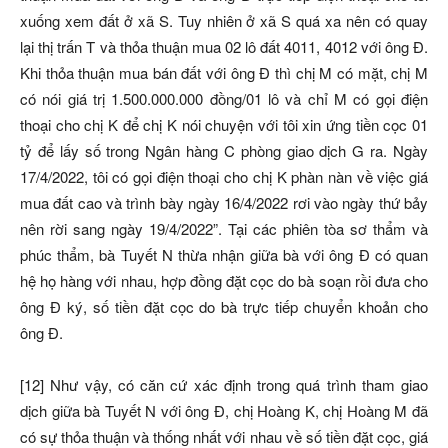
xuống xem đất ở xã S. Tuy nhiên ở xã S quá xa nên có quay
lại thị trấn T và thỏa thuận mua 02 lô đất 4011, 4012 với ông Đ.
Khi thỏa thuận mua bán đất với ông Đ thì chị M có mặt, chị M
có nói giá trị 1.500.000.000 đồng/01 lô và chỉ M có gọi điện
thoại cho chị K để chị K nói chuyện với tôi xin ứng tiền cọc 01
tỷ để lấy số trong Ngân hàng C phòng giao dịch G ra. Ngày
17/4/2022, tôi có gọi điện thoại cho chị K phàn nàn về việc giá
mua đất cao và trình bày ngày 16/4/2022 rơi vào ngày thứ bảy
nên rời sang ngày 19/4/2022”. Tại các phiên tòa sơ thẩm và
phúc thẩm, bà Tuyết N thừa nhận giữa bà với ông Đ có quan
hệ họ hàng với nhau, hợp đồng đặt cọc do bà soạn rồi đưa cho
ông Đ ký, số tiền đặt cọc do bà trực tiếp chuyển khoản cho
ông Đ.
[12] Như vậy, có căn cứ xác định trong quá trình tham giao
dịch giữa bà Tuyết N với ông Đ, chị Hoàng K, chị Hoàng M đã
có sự thỏa thuận và thống nhất với nhau về số tiền đặt cọc, giá