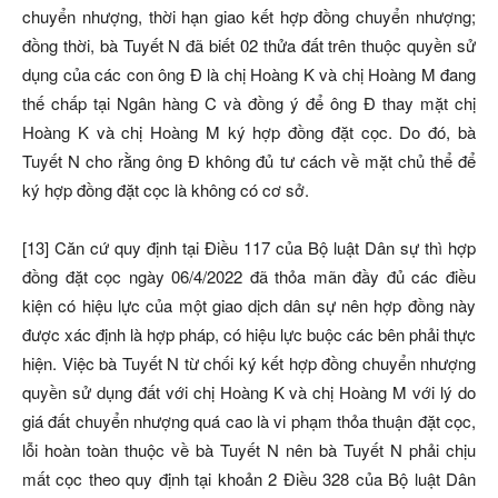
chuyển nhượng, thời hạn giao kết hợp đồng chuyển nhượng;
đồng thời, bà Tuyết N đã biết 02 thửa đất trên thuộc quyền sử
dụng của các con ông Đ là chị Hoàng K và chị Hoàng M đang
thế chấp tại Ngân hàng C và đồng ý để ông Đ thay mặt chị
Hoàng K và chị Hoàng M ký hợp đồng đặt cọc. Do đó, bà
Tuyết N cho rằng ông Đ không đủ tư cách về mặt chủ thể để
ký hợp đồng đặt cọc là không có cơ sở.
[13] Căn cứ quy định tại Điều 117 của Bộ luật Dân sự thì hợp
đồng đặt cọc ngày 06/4/2022 đã thỏa mãn đầy đủ các điều
kiện có hiệu lực của một giao dịch dân sự nên hợp đồng này
được xác định là hợp pháp, có hiệu lực buộc các bên phải thực
hiện. Việc bà Tuyết N từ chối ký kết hợp đồng chuyển nhượng
quyền sử dụng đất với chị Hoàng K và chị Hoàng M với lý do
giá đất chuyển nhượng quá cao là vi phạm thỏa thuận đặt cọc,
lỗi hoàn toàn thuộc về bà Tuyết N nên bà Tuyết N phải chịu
mất cọc theo quy định tại khoản 2 Điều 328 của Bộ luật Dân