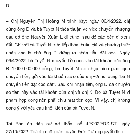
N.
– Chị Nguyễn Thị Hoàng M trình bày: ngày 06/4/2022, chị
cùng ông Đ và bà Tuyết N thỏa thuận về việc chuyển nhượng
đất, có ông Nguyễn Xuân L đi cùng, sau đó các bên đi xem
đất. Chị với bà Tuyết N trực tiếp thỏa thuận giá và phương thức
nhận cọc là nhờ ông Đ đứng ra nhận tiền đặt cọc. Ngày
06/4/2022, bà Tuyết N chuyển tiền cọc vào tài khoản của ông
Đ 1.000.000.000 đồng, bà Tuyết N có chụp hình giao dịch
chuyển tiền, gửi vào tài khoản zalo của chị với nội dung “bà N
chuyển tiền đặt cọc đất”. Sau khi nhận tiền, ông Đ đã chuyển
số tiền này vào tài khoản của chị và chị K. Do bà Tuyết N vi
phạm hợp đồng nên phải chịu mất tiền cọc. Vì vậy, chị không
đồng ý với yêu cầu khởi kiện của bà Tuyết N.
Tại Bản án dân sự sơ thẩm số 42/2022/DS-ST ngày
27/10/2022, Toà án nhân dân huyện Đơn Dương quyết định: