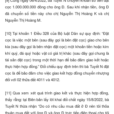
[9] Cùng ngày 06/4/2022, bà Tuyết N chuyển khoản số tiền đặt
cọc 1.000.000.000 đồng cho ông Đ. Sau khi nhận tiền, ông Đ
đã chuyển số tiền này cho chị Nguyễn Thị Hoàng K và chị
Nguyễn Thị Hoàng M.
[10] Tại khoản 1 Điều 328 của Bộ luật Dân sự quy định: “Đặt
cọc là việc một bên (sau đây gọi là bên đặt cọc) giao cho bên
kia (sau đây gọi là bên nhận đặt cọc) một khoản tiền hoặc kim
khí quý, đá quý hoặc vật có giá trị khác (sau đây gọi chung là
tài sản đặt cọc) trong một thời hạn để bảo đảm giao kết hoặc
thực hiện hợp đồng.” Đối chiếu quy định trên thì bà Tuyết N đặt
cọc là để bảo đảm cho việc giao kết hợp đồng chuyển nhượng
đối với 02 thửa đất 4011 và 4012.
[11] Qua xem xét quá trình giao kết và thực hiện hợp đồng,
thấy rằng: tại Biên bản lấy lời khai đối chất ngày 15/8/2022, bà
Tuyết N thừa nhận “Do có nhu cầu mua đất ở Đ nên tôi thỏa
thuận mua đất với ông Đ và ông Đ trực tiếp điện thoại cho tôi