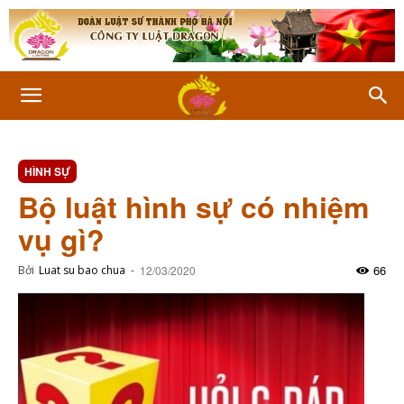
HÌNH SỰ
Bộ luật hình sự có nhiệm
vụ gì?
66
Bởi
Luat su bao chua
-
12/03/2020