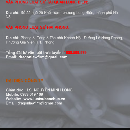
VĂN PHÒNG LUẬT SƯ TẠI QUẬN LONG BIÊN:
Địa chỉ:
Số 22 ngõ 29 Phố Trạm, phường Long Biên, thành phố Hà
Nội
VĂN PHÒNG LUẬT SƯ HẢI PHÒNG:
Địa chỉ:
Phòng 5, Tầng 5 Tòa nhà Khánh Hội, Đường Lê Hồng Phong,
Phường Gia Viên, Hải Phòng
Tổng đài tư vấn luật trực tuyến:
1900.599.979
Email:
dragonlawfirm@gmail.com
ĐẠI DIỆN CÔNG TY
Giám đốc :
LS NGUYỄN MINH LONG
Mobile: 0983 019 109
Website:
www.luatsubaochua.vn
Email:
dragonlawfirm@gmail.com