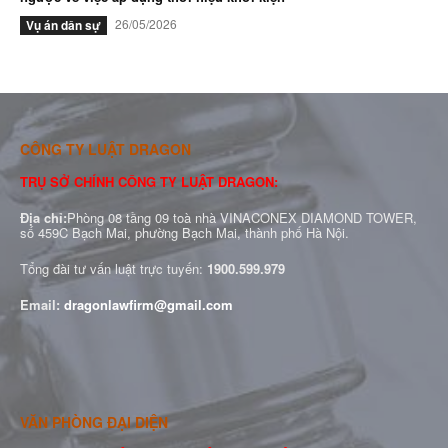
26/05/2026
Vụ án dân sự
CÔNG TY LUẬT DRAGON
TRỤ SỞ CHÍNH CÔNG TY LUẬT DRAGON:
Địa chỉ:
Phòng 08 tầng 09 toà nhà VINACONEX DIAMOND TOWER,
số 459C Bạch Mai, phường Bạch Mai, thành phố Hà Nội.
Tổng đài tư vấn luật trực tuyến:
1900.599.979
Email:
dragonlawfirm@gmail.com
VĂN PHÒNG ĐẠI DIỆN