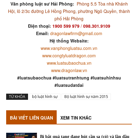
Văn phòng luật sư Hải Phòng:
Phòng 5.5 Tòa nhà Khánh
Hội, lô 2/3c đường Lê Hồng Phong, phường Ngô Quyền, thành
phố Hải Phòng
Điện thoại:
1900 599 979
/
098.301.9109
Email:
dragonlawfirm@gmail.com
Hệ thống Website:
www.vanphongluatsu.com.vn
www.congtyluatdragon.com
www.luatsubaochua.vn
www.dragonlaw.vn
#luatsubaochua #luatsutranhtung #luatsuhinhsu
#luatsudatdai
TỪ KHÓA
bộ luật hình sự
Bộ luật hình sự năm 2015
BÀI VIẾT LIÊN QUAN
XEM TIN KHÁC
Bị bắt quả tang đang hút cần sa (cỏ) và lần đầu