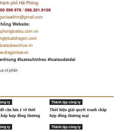
thành phố Hải Phòng
00 599 979
/
098.301.9109
gonlawfirm@gmail.com
thống Website:
phongluatsu.com.vn
ngtyluatdragon.com
luatsubaochua.vn
w.dragonlaw.vn
anhtung #luatsuhinhsu #luatsudatdai
ua cổ phần
ông ty
Thành lập công ty
ề cần lưu ý về thời
Thời hiệu giải quyết tranh chấp
 chấp hợp đồng thương
hợp đồng thương mại
ông ty
Thành lập công ty