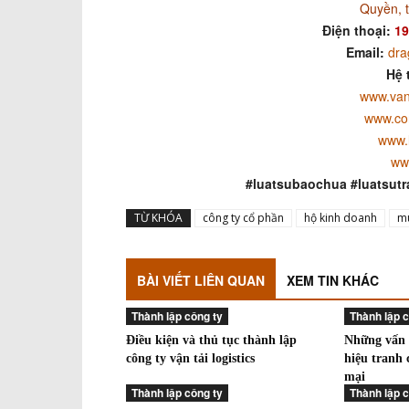
Quyền, 
Điện thoại:
19
Email:
dra
Hệ 
www.van
www.co
www.
ww
#luatsubaochua #luatsutr
TỪ KHÓA
công ty cổ phần
hộ kinh doanh
m
BÀI VIẾT LIÊN QUAN
XEM TIN KHÁC
Thành lập công ty
Thành lập c
Điều kiện và thủ tục thành lập
Những vấn đ
công ty vận tải logistics
hiệu tranh
mại
Thành lập công ty
Thành lập c