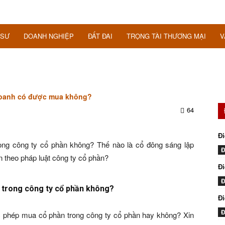
 SƯ
DOANH NGHIỆP
ĐẤT ĐAI
TRỌNG TÀI THƯƠNG MẠI
V
 doanh có được mua không?
64
Đi
ng công ty cổ phần không? Thế nào là cổ đông sáng lập
Đ
n theo pháp luật công ty cổ phần?
Đi
Đ
 trong công ty cổ phần không?
Đ
Đ
c phép mua cổ phần trong công ty cổ phần hay không? Xin