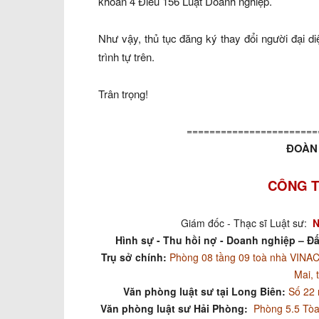
khoản 4 Điều 156 Luật Doanh nghiệp.
Như vậy, thủ tục đăng ký thay đổi người đại d
trình tự trên.
Trân trọng!
=======================
ĐOÀN 
CÔNG T
Giám đốc - Thạc sĩ Luật sư:
N
Hình sự - Thu hồi nợ - Doanh nghiệp – Đấ
Trụ sở chính:
Phòng 08 tầng 09 toà nhà VIN
Mai, 
Văn phòng luật sư tại Long Biên:
Số 22 
Văn phòng luật sư Hải Phòng:
Phòng 5.5 Tòa