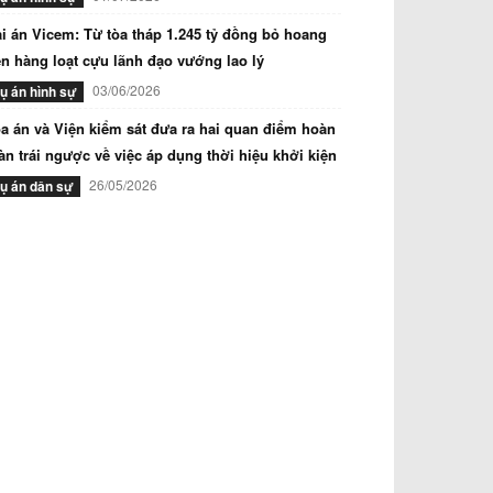
i án Vicem: Từ tòa tháp 1.245 tỷ đồng bỏ hoang
n hàng loạt cựu lãnh đạo vướng lao lý
03/06/2026
ụ án hình sự
a án và Viện kiểm sát đưa ra hai quan điểm hoàn
àn trái ngược về việc áp dụng thời hiệu khởi kiện
26/05/2026
ụ án dân sự