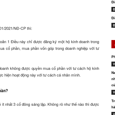
Đ
Đ
Đi
Đ
 01/2021/NĐ-CP thì:
khoản 1 Điều này chỉ được đăng ký một hộ kinh doanh trong
ua cổ phần, mua phần vốn góp trong doanh nghiệp với tư
P
V
 doanh không được quyền mua cổ phần với tư cách hộ kinh
Na
c hiện hoạt động này với tư cách cá nhân mình.
nh
củ
hần?
V
Tr
ó ít nhất 3 cổ đông sáng lập. Không rõ như thế nào thì được
hà
V