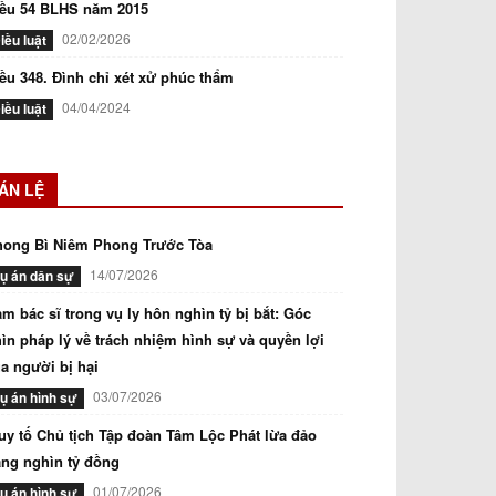
iều 54 BLHS năm 2015
02/02/2026
iều luật
ều 348. Đình chỉ xét xử phúc thẩm
04/04/2024
iều luật
ÁN LỆ
hong Bì Niêm Phong Trước Tòa
14/07/2026
ụ án dân sự
m bác sĩ trong vụ ly hôn nghìn tỷ bị bắt: Góc
ìn pháp lý về trách nhiệm hình sự và quyền lợi
a người bị hại
03/07/2026
ụ án hình sự
uy tố Chủ tịch Tập đoàn Tâm Lộc Phát lừa đảo
ng nghìn tỷ đồng
01/07/2026
ụ án hình sự