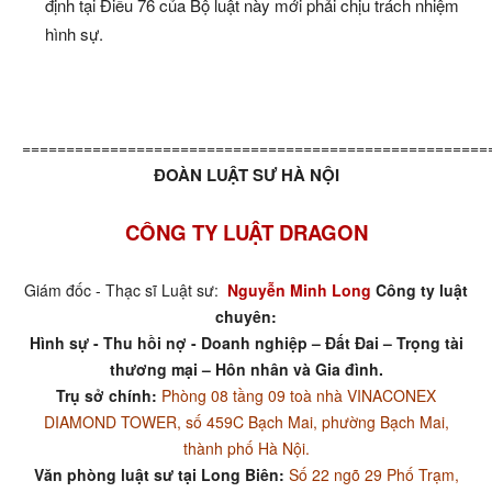
định tại Điều 76 của Bộ luật này mới phải chịu trách nhiệm
hình sự.
=====================================================
ĐOÀN LUẬT SƯ HÀ NỘI
CÔNG TY LUẬT DRAGON
Giám đốc - Thạc sĩ Luật sư:
Nguyễn Minh Long
Công ty luật
chuyên:
Hình sự - Thu hồi nợ - Doanh nghiệp – Đất Đai – Trọng tài
thương mại – Hôn nhân và Gia đình.
Trụ sở chính:
Phòng 08 tầng 09 toà nhà VINACONEX
DIAMOND TOWER, số 459C Bạch Mai, phường Bạch Mai,
thành phố Hà Nội.
Văn phòng luật sư tại Long Biên:
Số 22 ngõ 29 Phố Trạm,