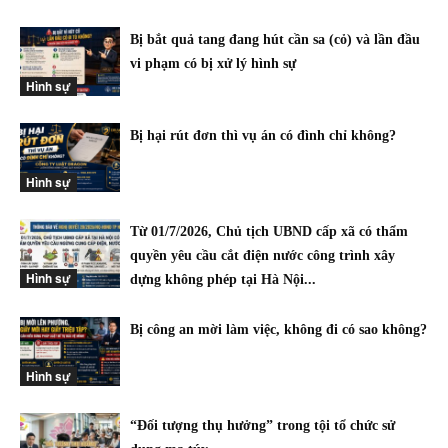
Bị bắt quả tang đang hút cần sa (cỏ) và lần đầu
vi phạm có bị xử lý hình sự
Hình sự
Bị hại rút đơn thì vụ án có đình chỉ không?
Hình sự
Từ 01/7/2026, Chủ tịch UBND cấp xã có thẩm
quyền yêu cầu cắt điện nước công trình xây
Hình sự
dựng không phép tại Hà Nội...
Bị công an mời làm việc, không đi có sao không?
Hình sự
“Đối tượng thụ hưởng” trong tội tổ chức sử