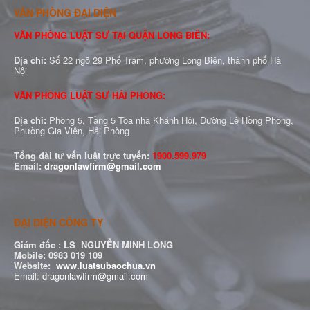
VĂN PHÒNG ĐẠI DIỆN
VĂN PHÒNG LUẬT SƯ TẠI QUẬN LONG BIÊN:
Địa chỉ:
Số 22 ngõ 29 Phố Trạm, phường Long Biên, thành phố Hà
Nội
VĂN PHÒNG LUẬT SƯ HẢI PHÒNG:
Địa chỉ:
Phòng 5, Tầng 5 Tòa nhà Khánh Hội, Đường Lê Hồng Phong,
Phường Gia Viên, Hải Phòng
Tổng đài tư vấn luật trực tuyến:
1900.599.979
Email:
dragonlawfirm@gmail.com
ĐẠI DIỆN CÔNG TY
Giám đốc :
LS NGUYỄN MINH LONG
Mobile: 0983 019 109
Website:
www.luatsubaochua.vn
Email:
dragonlawfirm@gmail.com