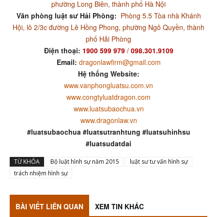
phường Long Biên, thành phố Hà Nội
Văn phòng luật sư Hải Phòng:
Phòng 5.5 Tòa nhà Khánh
Hội, lô 2/3c đường Lê Hồng Phong, phường Ngô Quyền, thành
phố Hải Phòng
Điện thoại:
1900 599 979
/
098.301.9109
Email:
dragonlawfirm@gmail.com
Hệ thống Website:
www.vanphongluatsu.com.vn
www.congtyluatdragon.com
www.luatsubaochua.vn
www.dragonlaw.vn
#luatsubaochua #luatsutranhtung #luatsuhinhsu
#luatsudatdai
TỪ KHÓA
Bộ luật hình sự năm 2015
luật sư tư vấn hình sự
trách nhiệm hình sự
BÀI VIẾT LIÊN QUAN
XEM TIN KHÁC