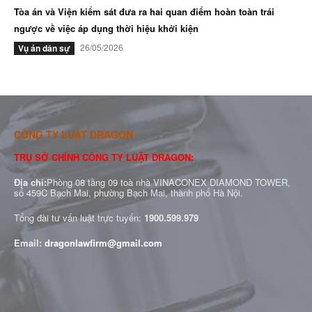
Tòa án và Viện kiểm sát đưa ra hai quan điểm hoàn toàn trái
ngược về việc áp dụng thời hiệu khởi kiện
26/05/2026
Vụ án dân sự
CÔNG TY LUẬT DRAGON
TRỤ SỞ CHÍNH CÔNG TY LUẬT DRAGON:
Địa chỉ:
Phòng 08 tầng 09 toà nhà VINACONEX DIAMOND TOWER,
số 459C Bạch Mai, phường Bạch Mai, thành phố Hà Nội.
Tổng đài tư vấn luật trực tuyến:
1900.599.979
Email:
dragonlawfirm@gmail.com