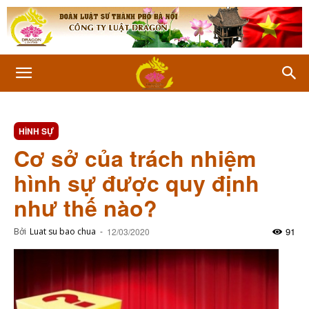
HÌNH SỰ
Cơ sở của trách nhiệm
hình sự được quy định
như thế nào?
91
Bởi
Luat su bao chua
-
12/03/2020