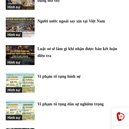
dụng ma túy
Hình sự
Người nước ngoài say xỉn tại Việt Nam
Hình sự
Luật sư sẽ làm gì khi nhận được bản kết luận
điều tra
Hình sự
Vi phạm tố tụng hình sự
Hình sự
Vi phạm tố tụng dân sự nghiêm trọng
Hình sự