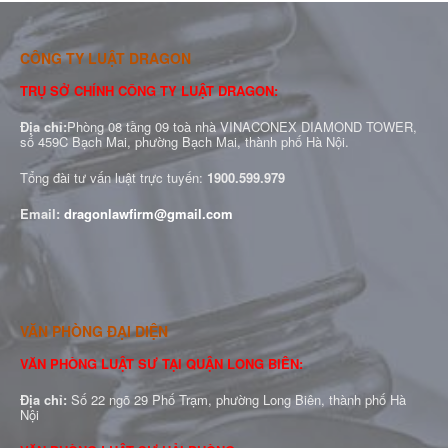
CÔNG TY LUẬT DRAGON
TRỤ SỞ CHÍNH CÔNG TY LUẬT DRAGON:
Địa chỉ:
Phòng 08 tầng 09 toà nhà VINACONEX DIAMOND TOWER,
số 459C Bạch Mai, phường Bạch Mai, thành phố Hà Nội.
Tổng đài tư vấn luật trực tuyến:
1900.599.979
Email:
dragonlawfirm@gmail.com
VĂN PHÒNG ĐẠI DIỆN
VĂN PHÒNG LUẬT SƯ TẠI QUẬN LONG BIÊN:
Địa chỉ:
Số 22 ngõ 29 Phố Trạm, phường Long Biên, thành phố Hà
Nội