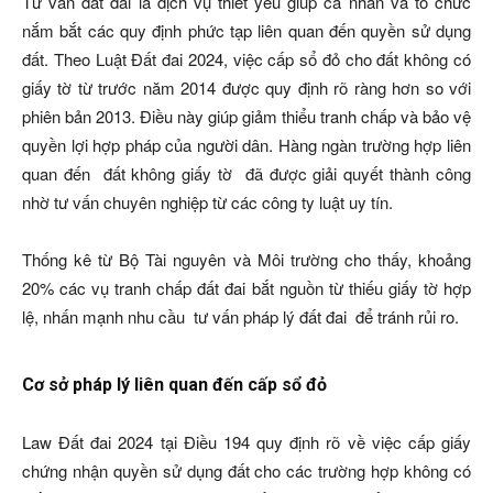
Tư vấn đất đai là dịch vụ thiết yếu giúp cá nhân và tổ chức
nắm bắt các quy định phức tạp liên quan đến quyền sử dụng
đất. Theo Luật Đất đai 2024, việc cấp sổ đỏ cho đất không có
giấy tờ từ trước năm 2014 được quy định rõ ràng hơn so với
phiên bản 2013. Điều này giúp giảm thiểu tranh chấp và bảo vệ
quyền lợi hợp pháp của người dân. Hàng ngàn trường hợp liên
quan đến đất không giấy tờ đã được giải quyết thành công
nhờ tư vấn chuyên nghiệp từ các công ty luật uy tín.
Thống kê từ Bộ Tài nguyên và Môi trường cho thấy, khoảng
20% các vụ tranh chấp đất đai bắt nguồn từ thiếu giấy tờ hợp
lệ, nhấn mạnh nhu cầu tư vấn pháp lý đất đai để tránh rủi ro.
Cơ sở pháp lý liên quan đến cấp sổ đỏ
Law Đất đai 2024 tại Điều 194 quy định rõ về việc cấp giấy
chứng nhận quyền sử dụng đất cho các trường hợp không có