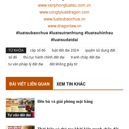
www.vanphongluatsu.com.vn
www.congtyluatdragon.com
www.luatsubaochua.vn
www.dragonlaw.vn
#luatsubaochua #luatsutranhtung #luatsuhinhsu
#luatsudatdai
TỪ KHÓA
cấp sổ đỏ
luật đất đai 2024
quyền sử dụng đất
sổ đỏ
thủ tục hành chính đất đai
tranh chấp đất đai
tư vấn pháp lý đất đai
đất không giấy tờ
BÀI VIẾT LIÊN QUAN
XEM TIN KHÁC
Đền bù và giải phòng mặt bằng
Tư vấn đất đai