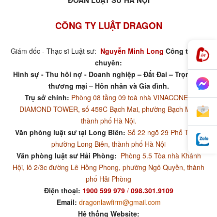
ĐOÀN LUẬT SƯ HÀ NỘI
CÔNG TY LUẬT DRAGON
Giám đốc - Thạc sĩ Luật sư:
Nguyễn Minh Long
Công ty luật
chuyên:
Hình sự - Thu hồi nợ - Doanh nghiệp – Đất Đai – Trọng tài
thương mại – Hôn nhân và Gia đình.
Trụ sở chính:
Phòng 08 tầng 09 toà nhà VINACONEX
DIAMOND TOWER, số 459C Bạch Mai, phường Bạch Mai,
thành phố Hà Nội.
Văn phòng luật sư tại Long Biên:
Số 22 ngõ 29 Phố Trạm,
phường Long Biên, thành phố Hà Nội
Văn phòng luật sư Hải Phòng:
Phòng 5.5 Tòa nhà Khánh
Hội, lô 2/3c đường Lê Hồng Phong, phường Ngô Quyền, thành
phố Hải Phòng
Điện thoại:
1900 599 979
/
098.301.9109
Email:
dragonlawfirm@gmail.com
Hệ thống Website: