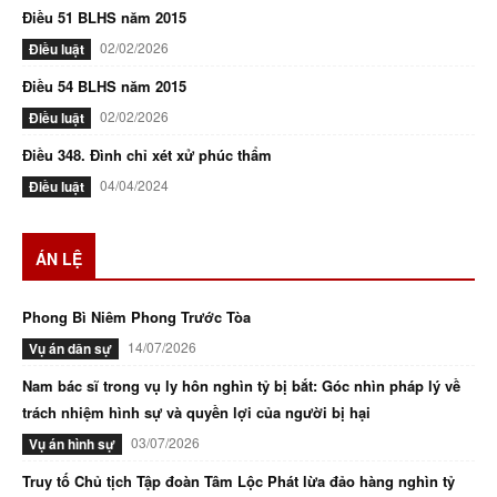
Điều 51 BLHS năm 2015
02/02/2026
Điều luật
Điều 54 BLHS năm 2015
02/02/2026
Điều luật
Điều 348. Đình chỉ xét xử phúc thẩm
04/04/2024
Điều luật
ÁN LỆ
Phong Bì Niêm Phong Trước Tòa
14/07/2026
Vụ án dân sự
Nam bác sĩ trong vụ ly hôn nghìn tỷ bị bắt: Góc nhìn pháp lý về
trách nhiệm hình sự và quyền lợi của người bị hại
03/07/2026
Vụ án hình sự
Truy tố Chủ tịch Tập đoàn Tâm Lộc Phát lừa đảo hàng nghìn tỷ