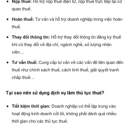
Nộp thuế:
Hỗ trợ nộp thuế điện tử, nộp thuế trực tiếp tại cơ
quan thuế.
Hoàn thuế:
Tư vấn và hỗ trợ doanh nghiệp trong việc hoàn
thuế.
Thay đổi thông tin:
Hỗ trợ thay đổi thông tin đăng ký thuế
khi có thay đổi về địa chỉ, ngành nghề, số lượng nhân
viên…
Tư vấn thuế:
Cung cấp tư vấn về các vấn đề liên quan đến
thuế như chính sách thuế, cách tính thuế, giải quyết tranh
chấp thuế…
Tại sao nên sử dụng dịch vụ làm thủ tục thuế?
Tiết kiệm thời gian:
Doanh nghiệp có thể tập trung vào
hoạt động kinh doanh cốt lõi, không phải dành quá nhiều
thời gian cho các thủ tục thuế.