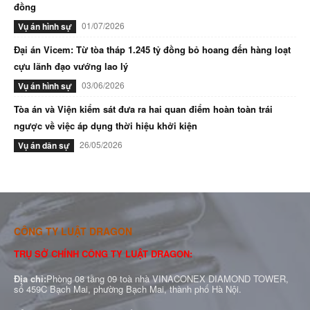
đồng
01/07/2026
Vụ án hình sự
Đại án Vicem: Từ tòa tháp 1.245 tỷ đồng bỏ hoang đến hàng loạt
cựu lãnh đạo vướng lao lý
03/06/2026
Vụ án hình sự
Tòa án và Viện kiểm sát đưa ra hai quan điểm hoàn toàn trái
ngược về việc áp dụng thời hiệu khởi kiện
26/05/2026
Vụ án dân sự
CÔNG TY LUẬT DRAGON
TRỤ SỞ CHÍNH CÔNG TY LUẬT DRAGON:
Địa chỉ:
Phòng 08 tầng 09 toà nhà VINACONEX DIAMOND TOWER,
số 459C Bạch Mai, phường Bạch Mai, thành phố Hà Nội.