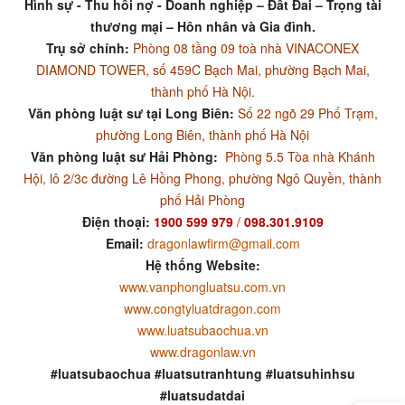
Hình sự - Thu hồi nợ - Doanh nghiệp – Đất Đai – Trọng tài
thương mại – Hôn nhân và Gia đình.
Trụ sở chính:
Phòng 08 tầng 09 toà nhà VINACONEX
DIAMOND TOWER, số 459C Bạch Mai, phường Bạch Mai,
thành phố Hà Nội.
Văn phòng luật sư tại Long Biên:
Số 22 ngõ 29 Phố Trạm,
phường Long Biên, thành phố Hà Nội
Văn phòng luật sư Hải Phòng:
Phòng 5.5 Tòa nhà Khánh
Hội, lô 2/3c đường Lê Hồng Phong, phường Ngô Quyền, thành
phố Hải Phòng
Điện thoại:
1900 599 979
/
098.301.9109
Email:
dragonlawfirm@gmail.com
Hệ thống Website:
www.vanphongluatsu.com.vn
www.congtyluatdragon.com
www.luatsubaochua.vn
www.dragonlaw.vn
#luatsubaochua #luatsutranhtung #luatsuhinhsu
#luatsudatdai