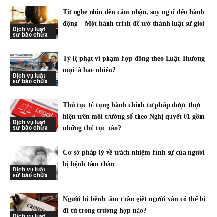
Từ nghe nhìn đến cảm nhận, suy nghĩ đến hành
động – Một hành trình để trở thành luật sư giỏi
Dịch vụ luật
sư bào chữa
Tỷ lệ phạt vi phạm hợp đồng theo Luật Thương
mại là bao nhiêu?
Dịch vụ luật
sư bào chữa
Thủ tục tố tụng hành chính tư pháp được thực
hiện trên môi trường số theo Nghị quyết 01 gồm
Dịch vụ luật
sư bào chữa
những thủ tục nào?
Cơ sở pháp lý về trách nhiệm hình sự của người
bị bệnh tâm thần
Dịch vụ luật
sư bào chữa
Người bị bệnh tâm thần giết người vẫn có thể bị
đi tù trong trường hợp nào?
Dịch vụ luật