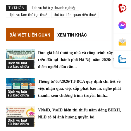
TỪ KHÓA
dịch vụ hỗ trợ doanh nghiệp
dịch vụ làm thủ tục thuế
thủ tục liên quan đến thuế
BÀI VIẾT LIÊN QUAN
XEM TIN KHÁC
Đơn giá bồi thường nhà và công trình xây dựng
trên đất tại thành phố Hà Nội năm 2026: Những
Dịch vụ luật
sư bào chữa
điểm người dân cần...
Thông tư 63/2026/TT-BCA quy định chi tiết về
việc nhận quà, việc cấp phát báo in, nghe phát
Dịch vụ luật
sư bào chữa
thanh, xem chương trình truyền hình...
VNeID, VssID hiển thị thiếu năm đóng BHXH,
NLĐ có bị ảnh hưởng quyền lợi
Dịch vụ luật
sư bào chữa